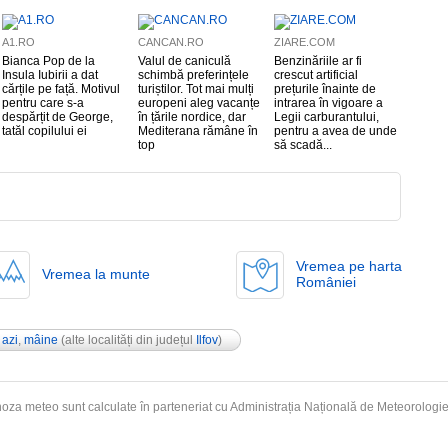
A1.RO
CANCAN.RO
ZIARE.COM
Bianca Pop de la
Valul de caniculă
Benzinăriile ar fi
Insula Iubirii a dat
schimbă preferințele
crescut artificial
cărțile pe față. Motivul
turiștilor. Tot mai mulți
prețurile înainte de
pentru care s-a
europeni aleg vacanțe
intrarea în vigoare a
despărțit de George,
în țările nordice, dar
Legii carburantului,
tatăl copilului ei
Mediterana rămâne în
pentru a avea de unde
top
să scadă...
Vremea pe harta
Vremea la munte
României
:
azi
,
mâine
(alte localități din județul
Ilfov
)
oza meteo sunt calculate în parteneriat cu Administrația Națională de
Meteorologi