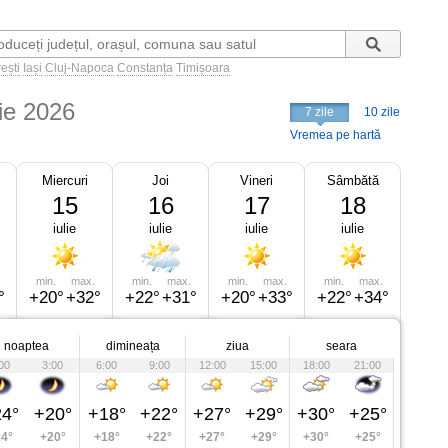
ești
Iași
Cluj-Napoca
Constanța
Timișoara
lie 2026
7 zile
10 zile
Vremea pe hartă
Miercuri
Joi
Vineri
Sâmbătă
15
16
17
18
iulie
iulie
iulie
iulie
min.
max.
min.
max.
min.
max.
min.
max.
°
+20°
+32°
+22°
+31°
+20°
+33°
+22°
+34°
noaptea
dimineața
ziua
seara
00
3:00
6:00
9:00
12:00
15:00
18:00
21:00
4°
+20°
+18°
+22°
+27°
+29°
+30°
+25°
4°
+20°
+18°
+22°
+27°
+29°
+30°
+25°