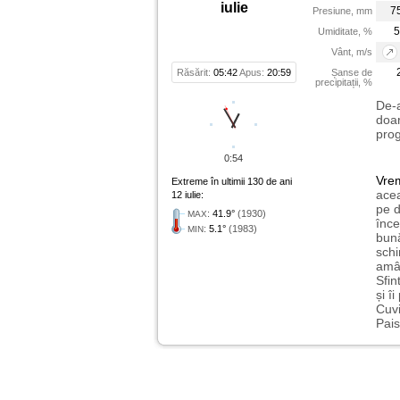
iulie
7
Presiune, mm
5
Umiditate, %
Vânt, m/s
Răsărit:
05:42
Apus:
20:59
Șanse de
precipitații, %
De-a
doar
prog
0:54
Vre
Extreme în ultimii 130 de ani
acea
12 iulie:
pe d
:
41.9°
(1930)
MAX
înce
:
5.1°
(1983)
MIN
bună
schi
amân
Sfin
și î
Cuvi
Pais