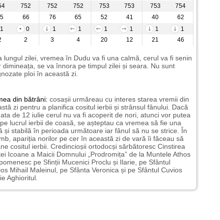
54
752
752
752
753
753
753
754
5
66
76
65
52
41
40
62
1
0
1
1
1
1
1
1
2
2
3
4
20
12
21
46
 lungul zilei, vremea în Dudu va fi una calmă, cerul va fi senin
 dimineața, se va înnora pe timpul zilei și seara. Nu sunt
nozate ploi în această zi.
mea
din bătrâni:
cosașii urmăreau cu interes starea vremii din
stă zi pentru a planifica cositul ierbii și strânsul fânului. Dacă
ata de 12 iulie cerul nu va fi acoperit de nori, atunci vor putea
pe lucrul ierbii de coasă, se așteptau ca vremea să fie una
 și stabilă în perioada următoare iar fânul să nu se strice. În
mb, apariția norilor pe cer în această zi de vară îi făceau să
e cositul ierbii. Credincioșii ortodocși sărbătoresc Cinstirea
tei Icoane a Maicii Domnului „Prodromița” de la Muntele Athos
i pomenesc pe Sfinții Mucenici Proclu și Ilarie, pe Sfântul
os Mihail Maleinul, pe Sfânta Veronica și pe Sfântul Cuvios
ie Aghioritul.