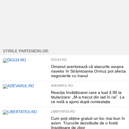
ȘTIRILE PARTENERILOR:
DIGI24.RO
Omanul avertizează că atacurile asupra
navelor în Strâmtoarea Ormuz pot afecta
negocierile cu Iranul
ADEVARUL.RO
Reacția învățătoarei care a luat 4,90 la
titularizare: „M-a trecut din iad în rai”. La
ce notă a ajuns după contestație
LIBERTATEA.RO
Cum poți obține gratuit un loc mai bun în
avion. Trucurile dezvăluite de o fostă
însoțitoare de zbor