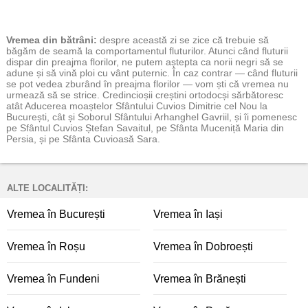
Vremea
din bătrâni:
despre această zi se zice că trebuie să
băgăm de seamă la comportamentul fluturilor. Atunci când fluturii
dispar din preajma florilor, ne putem aștepta ca norii negri să se
adune și să vină ploi cu vânt puternic. În caz contrar — când fluturii
se pot vedea zburând în preajma florilor — vom ști că vremea nu
urmează să se strice. Credincioșii creștini ortodocși sărbătoresc
atât Aducerea moaștelor Sfântului Cuvios Dimitrie cel Nou la
București, cât și Soborul Sfântului Arhanghel Gavriil, și îi pomenesc
pe Sfântul Cuvios Ștefan Savaitul, pe Sfânta Muceniță Maria din
Persia, și pe Sfânta Cuvioasă Sara.
ALTE LOCALITĂȚI:
Vremea în București
Vremea în Iași
Vremea în Roșu
Vremea în Dobroești
Vremea în Fundeni
Vremea în Brănești