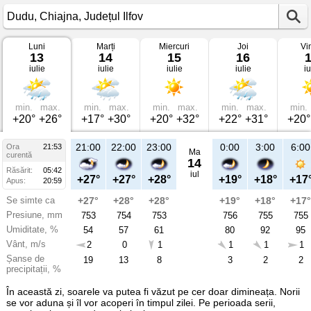
Luni
Marți
Miercuri
Joi
Vi
Vremea
13
14
15
16
în
iulie
iulie
iulie
iulie
iu
Dudu
pe
13
iulie
2026
min.
max.
min.
max.
min.
max.
min.
max.
min.
Chiajna,
+20°
+26°
+17°
+30°
+20°
+32°
+22°
+31°
+20°
Județul
Ilfov
21:00
22:00
23:00
0:00
3:00
6:00
Ora
21:53
Ma
curentă
14
Răsărit:
05:42
iul
+27°
+27°
+28°
+19°
+18°
+17
Apus:
20:59
Se simte ca
+27°
+28°
+28°
+19°
+18°
+17°
Presiune, mm
753
754
753
756
755
755
Umiditate, %
54
57
61
80
92
95
Vânt, m/s
2
0
1
1
1
1
Șanse de
19
13
8
3
2
2
precipitații, %
În această zi, soarele va putea fi văzut pe cer doar dimineața. Norii
se vor aduna și îl vor acoperi în timpul zilei. Pe perioada serii,