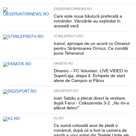
OBSERVATORNEWS.RO
Care este noua băutură preferată a
românilor. Vânzările au explodat în
această vară
STIRILEPROTV.RO
Iranul, aproape de un acord cu Omanul
pentru Strâmtoarea Ormuz. Ce condiții
pune Teheranul
FANATIK.RO
Dinamo – FC Voluntari, LIVE VIDEO în
SuperLiga, etapa 4. Echipele de start
alese de Campos și Pârvu
DIGISPORT.RO
Ioan Sabău a plecat direct la vestiare,
după Farul - Csikszereda 3-2: „Nu mi-a
plăcut deloc!”
A1.RO
Ce sumă colosală avut de plată o
româncă, după ce a fost la camera de
gardă a unui spital din Statele Unite ale