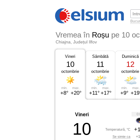
Bucur
Vremea în
Roșu
pe 10 oc
Chiajna, Județul Ilfov
Vineri
Sâmbătă
Duminică
10
11
12
octombrie
octombrie
octombrie
min.
max.
min.
max.
min.
max.
+8°
+20°
+11°
+17°
+9°
+19
Vineri
0:
10
+1
Temperatură, °C
+1
Se simte ca