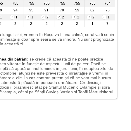
55
755
755
755
755
755
755
754
9
94
95
91
70
59
62
75
1
1
1
2
2
2
2
1
2
2
2
2
2
2
1
7
 lungul zilei, vremea în Roșu va fi una calmă, cerul va fi senin
imineață și doar spre seară se va înnora. Nu sunt prognozate
 în această zi.
mea
din bătrâni:
se crede că această zi ne poate prezice
ea viitoare în funcție de aspectul lunii de pe cer. Dacă se
mplă să apară un inel luminos în jurul lunii, în noaptea zilei de
ctombrie, atunci ne este prevestită o înrăutățire a vremii în
toarele zile. În caz contrar, putem ști că ne vom mai bucura
 atmosferă plăcută în perioada următoare. Credincioșii
docși îi prăznuiesc atât pe Sfântul Mucenic Evlampie și sora
Evlampia, cât și pe Sfinții Cuvioși Vasian și Teofil Mărturisitorul.