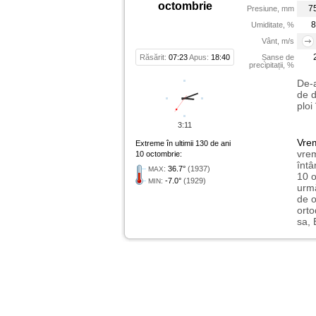
octombrie
7
Presiune, mm
8
Umiditate, %
Vânt, m/s
Răsărit:
07:23
Apus:
18:40
Șanse de
precipitații, %
De-a
de d
ploi
3:11
Vre
Extreme în ultimii 130 de ani
vrem
10 octombrie:
întâ
:
36.7°
(1937)
MAX
10 o
:
-7.0°
(1929)
MIN
urmă
de o
orto
sa, 