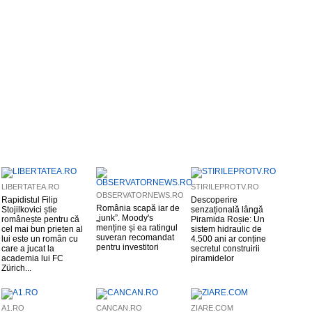
LIBERTATEA.RO
STIRILEPROTV.RO
OBSERVATORNEWS.RO
Rapidistul Filip
Descoperire
România scapă iar de
Stojilkovici știe
senzațională lângă
„junk”. Moody's
românește pentru că
Piramida Roșie: Un
menține și ea ratingul
cel mai bun prieten al
sistem hidraulic de
suveran recomandat
lui este un român cu
4.500 ani ar conține
pentru investitori
care a jucat la
secretul construirii
academia lui FC
piramidelor
Zürich...
A1.RO
CANCAN.RO
ZIARE.COM