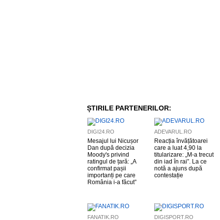
ȘTIRILE PARTENERILOR:
DIGI24.RO
ADEVARUL.RO
Mesajul lui Nicușor
Reacția învățătoarei
Dan după decizia
care a luat 4,90 la
Moody's privind
titularizare: „M-a trecut
ratingul de țară: „A
din iad în rai”. La ce
confirmat pașii
notă a ajuns după
importanți pe care
contestație
România i-a făcut”
FANATIK.RO
DIGISPORT.RO