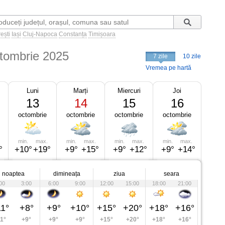
ești
Iași
Cluj-Napoca
Constanța
Timișoara
tombrie 2025
7 zile
10 zile
Vremea pe hartă
Luni
Marți
Miercuri
Joi
13
14
15
16
octombrie
octombrie
octombrie
octombrie
min.
max.
min.
max.
min.
max.
min.
max.
°
+10°
+19°
+9°
+15°
+9°
+12°
+9°
+14°
noaptea
dimineața
ziua
seara
00
3:00
6:00
9:00
12:00
15:00
18:00
21:00
1°
+8°
+9°
+10°
+15°
+20°
+18°
+16°
1°
+9°
+9°
+9°
+15°
+20°
+18°
+16°