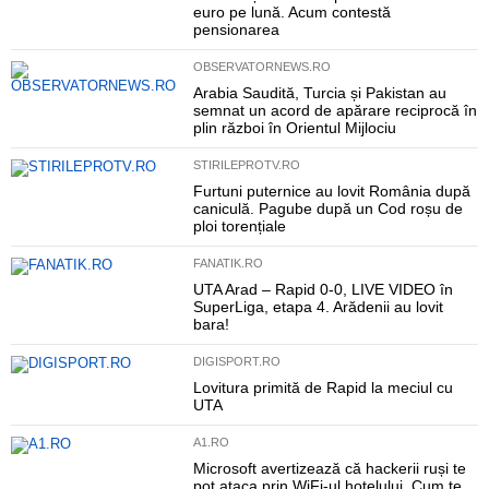
euro pe lună. Acum contestă
pensionarea
OBSERVATORNEWS.RO
Arabia Saudită, Turcia și Pakistan au
semnat un acord de apărare reciprocă în
plin război în Orientul Mijlociu
STIRILEPROTV.RO
Furtuni puternice au lovit România după
caniculă. Pagube după un Cod roșu de
ploi torențiale
FANATIK.RO
UTA Arad – Rapid 0-0, LIVE VIDEO în
SuperLiga, etapa 4. Arădenii au lovit
bara!
DIGISPORT.RO
Lovitura primită de Rapid la meciul cu
UTA
A1.RO
Microsoft avertizează că hackerii ruși te
pot ataca prin WiFi-ul hotelului. Cum te