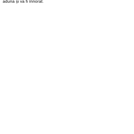
aduna și va fi înnorat.