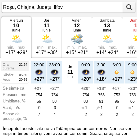
Miercuri
Joi
Vineri
Sâmbătă
Dum
Vremea
10
11
12
13
în
iunie
iunie
iunie
iunie
iu
Roșu
pe
10
iunie
2026
min.
max.
min.
max.
min.
max.
min.
max.
min.
Chiajna,
+17°
+29°
+17°
+30°
+15°
+21°
+14°
+24°
+16°
Județul
Ilfov
22:00
23:00
0:00
3:00
6:00
9:00
Ora
22:24
Jo
curentă
11
Răsărit:
05:30
iun
+27°
+27°
+20°
+18°
+17°
+23
Apus:
20:59
Se simte ca
+27°
+27°
+20°
+18°
+17°
+23°
Presiune, mm
754
754
754
753
753
753
Umiditate, %
56
58
83
91
96
66
Vânt, m/s
0
0
1
1
0
1
Șanse de
7
4
2
2
2
2
precipitații, %
Începutul acestei zile ne va întâmpina cu un cer noros. Norii se vor
risipi în timpul zilei și vom avea un cer senin. Seara, iarăși se vor