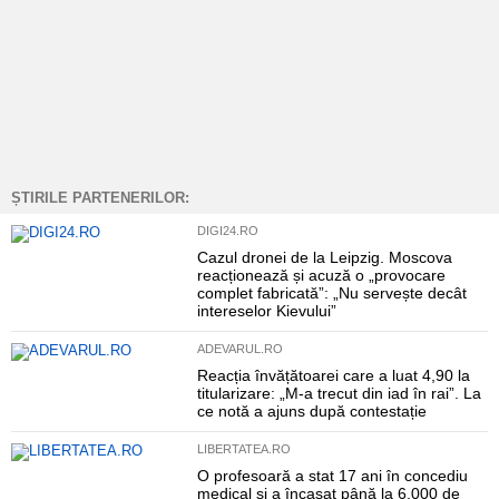
ȘTIRILE PARTENERILOR:
DIGI24.RO
Cazul dronei de la Leipzig. Moscova
reacționează și acuză o „provocare
complet fabricată”: „Nu servește decât
intereselor Kievului”
ADEVARUL.RO
Reacția învățătoarei care a luat 4,90 la
titularizare: „M-a trecut din iad în rai”. La
ce notă a ajuns după contestație
LIBERTATEA.RO
O profesoară a stat 17 ani în concediu
medical și a încasat până la 6.000 de