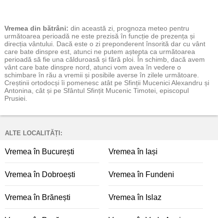
Vremea
din bătrâni:
din această zi, prognoza meteo pentru
următoarea perioadă ne este prezisă în funcție de prezența și
direcția vântului. Dacă este o zi preponderent însorită dar cu vânt
care bate dinspre est, atunci ne putem aștepta ca următoarea
perioadă să fie una călduroasă și fără ploi. În schimb, dacă avem
vânt care bate dinspre nord, atunci vom avea în vedere o
schimbare în rău a vremii și posibile averse în zilele următoare.
Creștinii ortodocși îi pomenesc atât pe Sfinții Mucenici Alexandru și
Antonina, cât și pe Sfântul Sfințit Mucenic Timotei, episcopul
Prusiei.
ALTE LOCALITĂȚI:
Vremea în București
Vremea în Iași
Vremea în Dobroești
Vremea în Fundeni
Vremea în Brănești
Vremea în Islaz