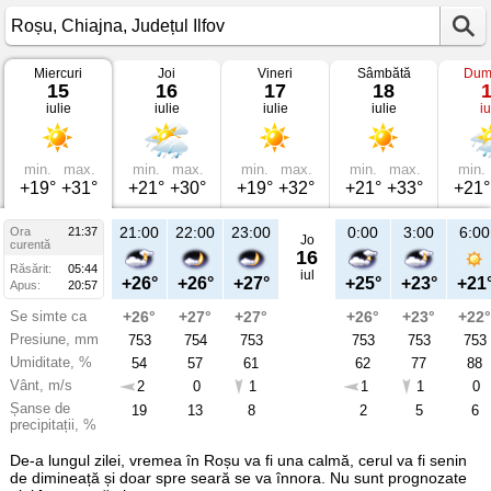
Miercuri
Joi
Vineri
Sâmbătă
Dum
Vremea
15
16
17
18
în
iulie
iulie
iulie
iulie
iu
Roșu
pe
15
iulie
2026
min.
max.
min.
max.
min.
max.
min.
max.
min.
Chiajna,
+19°
+31°
+21°
+30°
+19°
+32°
+21°
+33°
+21°
Județul
Ilfov
21:00
22:00
23:00
0:00
3:00
6:00
Ora
21:37
Jo
curentă
16
Răsărit:
05:44
iul
+26°
+26°
+27°
+25°
+23°
+21
Apus:
20:57
Se simte ca
+26°
+27°
+27°
+26°
+23°
+22°
Presiune, mm
753
754
753
753
753
753
Umiditate, %
54
57
61
62
77
88
Vânt, m/s
2
0
1
1
1
0
Șanse de
19
13
8
2
5
6
precipitații, %
De-a lungul zilei, vremea în Roșu va fi una calmă, cerul va fi senin
de dimineață și doar spre seară se va înnora. Nu sunt prognozate