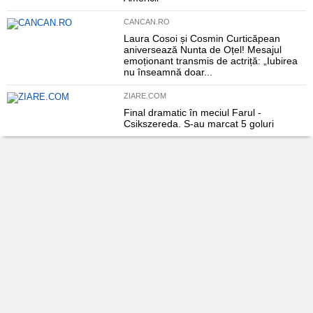
CANCAN.RO
Laura Cosoi și Cosmin Curticăpean
aniversează Nunta de Oțel! Mesajul
emoționant transmis de actriță: „Iubirea
nu înseamnă doar...
ZIARE.COM
Final dramatic în meciul Farul -
Csikszereda. S-au marcat 5 goluri