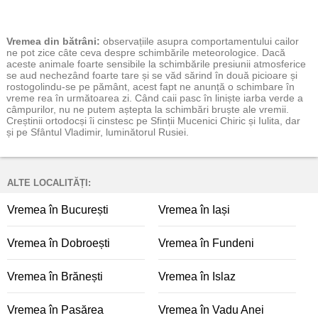
Vremea
din bătrâni:
observațiile asupra comportamentului cailor
ne pot zice câte ceva despre schimbările meteorologice. Dacă
aceste animale foarte sensibile la schimbările presiunii atmosferice
se aud nechezând foarte tare și se văd sărind în două picioare și
rostogolindu-se pe pământ, acest fapt ne anunță o schimbare în
vreme rea în următoarea zi. Când caii pasc în liniște iarba verde a
câmpurilor, nu ne putem aștepta la schimbări bruște ale vremii.
Creștinii ortodocși îi cinstesc pe Sfinții Mucenici Chiric și Iulita, dar
și pe Sfântul Vladimir, luminătorul Rusiei.
ALTE LOCALITĂȚI:
Vremea în București
Vremea în Iași
Vremea în Dobroești
Vremea în Fundeni
Vremea în Brănești
Vremea în Islaz
Vremea în Pasărea
Vremea în Vadu Anei