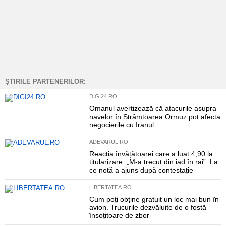
ȘTIRILE PARTENERILOR:
DIGI24.RO
Omanul avertizează că atacurile asupra
navelor în Strâmtoarea Ormuz pot afecta
negocierile cu Iranul
ADEVARUL.RO
Reacția învățătoarei care a luat 4,90 la
titularizare: „M-a trecut din iad în rai”. La
ce notă a ajuns după contestație
LIBERTATEA.RO
Cum poți obține gratuit un loc mai bun în
avion. Trucurile dezvăluite de o fostă
însoțitoare de zbor