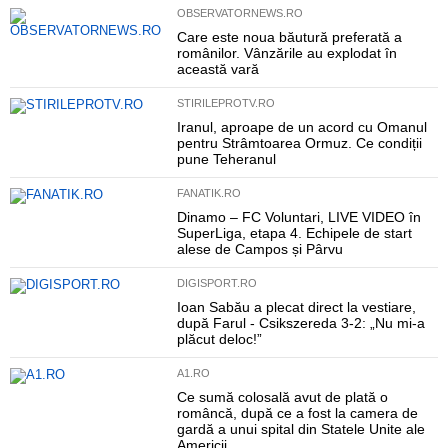
OBSERVATORNEWS.RO
Care este noua băutură preferată a
românilor. Vânzările au explodat în
această vară
STIRILEPROTV.RO
Iranul, aproape de un acord cu Omanul
pentru Strâmtoarea Ormuz. Ce condiții
pune Teheranul
FANATIK.RO
Dinamo – FC Voluntari, LIVE VIDEO în
SuperLiga, etapa 4. Echipele de start
alese de Campos și Pârvu
DIGISPORT.RO
Ioan Sabău a plecat direct la vestiare,
după Farul - Csikszereda 3-2: „Nu mi-a
plăcut deloc!”
A1.RO
Ce sumă colosală avut de plată o
româncă, după ce a fost la camera de
gardă a unui spital din Statele Unite ale
Americii