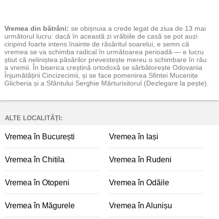
Vremea
din bătrâni:
se obișnuia a crede legat de ziua de 13 mai
următorul lucru: dacă în această zi vrăbiile de casă se pot auzi
ciripind foarte intens înainte de răsăritul soarelui, e semn că
vremea se va schimba radical în următoarea perioadă — e lucru
știut că neliniștea păsărilor prevestește mereu o schimbare în rău
a vremii. În biserica creștină ortodoxă se sărbătorește Odovania
Înjumătățirii Cincizecimii, și se face pomenirea Sfintei Mucenițe
Glicheria și a Sfântului Serghie Mărturisitorul (Dezlegare la pește).
ALTE LOCALITĂȚI:
Vremea în București
Vremea în Iași
Vremea în Chitila
Vremea în Rudeni
Vremea în Otopeni
Vremea în Odăile
Vremea în Măgurele
Vremea în Alunișu