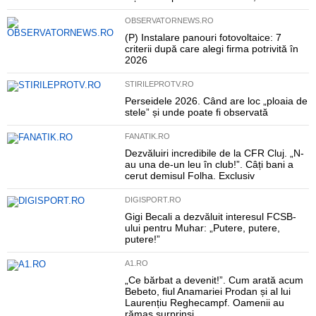
OBSERVATORNEWS.RO
(P) Instalare panouri fotovoltaice: 7
criterii după care alegi firma potrivită în
2026
STIRILEPROTV.RO
Perseidele 2026. Când are loc „ploaia de
stele” și unde poate fi observată
FANATIK.RO
Dezvăluiri incredibile de la CFR Cluj. „N-
au una de-un leu în club!”. Câți bani a
cerut demisul Folha. Exclusiv
DIGISPORT.RO
Gigi Becali a dezvăluit interesul FCSB-
ului pentru Muhar: „Putere, putere,
putere!”
A1.RO
„Ce bărbat a devenit!”. Cum arată acum
Bebeto, fiul Anamariei Prodan și al lui
Laurențiu Reghecampf. Oamenii au
rămas surprinși