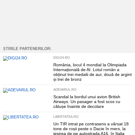
ȘTIRILE PARTENERILOR:
DIGI24.RO
România, locul 4 mondial la Olimpiada
Internațională de AI. Lotul român a
obținut trei medalii de aur, două de argint
și trei de bronz
ADEVARUL.RO
Scandal la bordul unui avion British
Airways. Un pasager a fost scos cu
cătușe înainte de decolare
LIBERTATEA.RO
Un TIR intrat pe contrasens a vărsat 18
tone de roșii peste o Dacie în mers, la
ieșirea de pe autostrada A16, în Italia