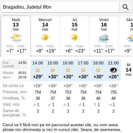
Marți
Miercuri
Joi
Vineri
Sâm
Vremea
13
14
15
16
în
mai
mai
mai
mai
m
Bragadiru
pe
13
mai
2025
min.
max.
min.
max.
min.
max.
min.
max.
min.
Județul
+7°
+17°
+8°
+19°
+6°
+23°
+11°
+17°
+9°
Ilfov
14:00
15:00
16:00
17:00
18:00
21:00
Ora
14:55
Mi
curentă
14
Răsărit:
05:51
mai
+29°
+30°
+30°
+30°
+30°
+26°
Apus:
20:33
Se simte ca
+29°
+30°
+30°
+30°
+30°
+26°
Presiune, mm
754
754
753
754
754
755
Umiditate, %
38
37
38
39
40
49
Vânt, m/s
1
1
1
1
1
1
Șanse de
2
2
2
2
2
2
precipitații, %
Cerul va fi fără nori pe tot parcursul acestei zile, nu vom avea
ploaie nici dimineața și nici în cursul zilei. Seara, de asemenea,