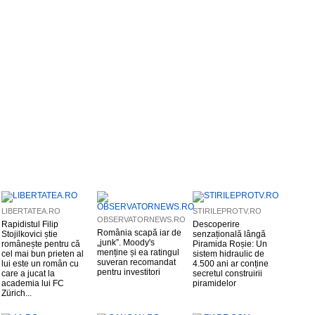
LIBERTATEA.RO
STIRILEPROTV.RO
OBSERVATORNEWS.RO
Rapidistul Filip
Descoperire
România scapă iar de
Stojilkovici știe
senzațională lângă
„junk”. Moody's
românește pentru că
Piramida Roșie: Un
menține și ea ratingul
cel mai bun prieten al
sistem hidraulic de
suveran recomandat
lui este un român cu
4.500 ani ar conține
pentru investitori
care a jucat la
secretul construirii
academia lui FC
piramidelor
Zürich...