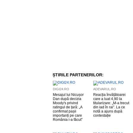
ȘTIRILE PARTENERILOR:
DIGI24.RO
ADEVARUL.RO
Mesajul lui Nicușor
Reacția învățătoarei
Dan după decizia
care a luat 4,90 la
Moody's privind
titularizare: „M-a trecut
ratingul de țară: „A
din iad în rai”. La ce
confirmat pașii
notă a ajuns după
importanți pe care
contestație
România i-a făcut”