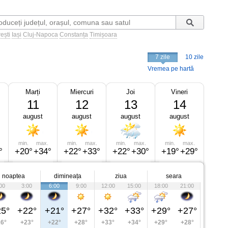
ești
Iași
Cluj-Napoca
Constanța
Timișoara
7 zile
10 zile
Vremea pe hartă
Marți
Miercuri
Joi
Vineri
11
12
13
14
august
august
august
august
min.
max.
min.
max.
min.
max.
min.
max.
°
+20°
+34°
+22°
+33°
+22°
+30°
+19°
+29°
noaptea
dimineața
ziua
seara
00
3:00
6:00
9:00
12:00
15:00
18:00
21:00
5°
+22°
+21°
+27°
+32°
+33°
+29°
+27°
6°
+23°
+22°
+28°
+33°
+34°
+29°
+28°