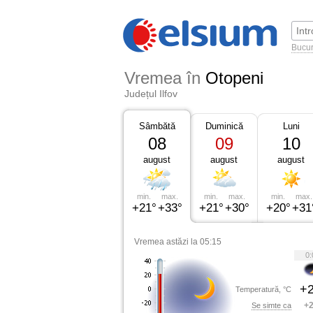
Bucur
Vremea în
Otopeni
Județul Ilfov
Sâmbătă
Duminică
Luni
08
09
10
august
august
august
min.
max.
min.
max.
min.
max.
+21°
+33°
+21°
+30°
+20°
+31
Vremea astăzi la 05:15
0:
+2
Temperatură, °C
+2
Se simte ca