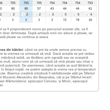
56
755
755
755
754
754
754
753
3
80
80
57
43
44
44
61
2
2
2
2
3
5
5
4
2
2
2
2
2
72
79
16
l va fi preponderent noros pe parcursul acestei zile, va fi
n doar dimineața. După-amiază norii vor aduce și ploaie, iar
stă ploaie va continua și seara.
mea
din bătrâni:
câinii ne pot da unele semne precise cu
ire la vremea ce urmează să vină. Dacă aceștia se pot vedea
mănâncă iarbă, se tăvălesc prin ogradă sau se scarpină
te mult, atunci vom ști că urmează să vină ploaie sau chiar o
ună puternică. De asemenea, când aceștia se aud lătrând la
 în timpul nopții, ne putem aștepta la vreme rea și temperaturi
ute. Biserica creștină ortodoxă îl sărbătorește atât pe Sfântul
t Mucenic Alexandru din Basarabia, cât și pe Sfântul Ierarh
ian Mărturisitorul, episcopul Cizicului, și Miron, episcopul
ei.