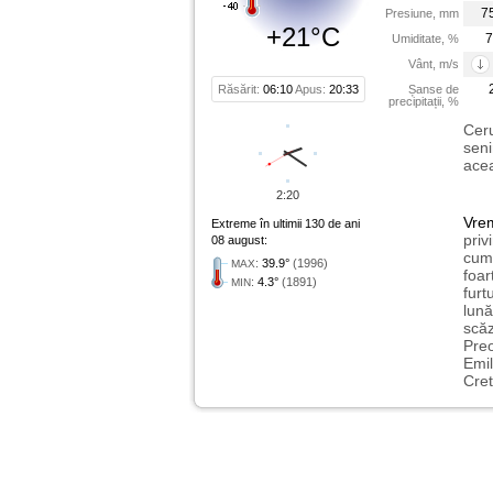
7
Presiune, mm
+21°C
7
Umiditate, %
Vânt, m/s
Răsărit:
06:10
Apus:
20:33
Șanse de
precipitații, %
Ceru
seni
acea
2:20
Vre
Extreme în ultimii 130 de ani
priv
08 august:
cum 
:
39.9°
(1996)
MAX
foar
:
4.3°
(1891)
MIN
furt
lună
scăz
Preo
Emil
Cret