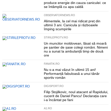
produce energie din cauza caniculei: ce
se întâmplă cu apa caldă
OBSERVATORNEWS.RO
Alimentele, la cel mai ridicat preț din
ultimii 3 ani. Canicula și războaiele
împing scumpirile
STIRILEPROTV.RO
Un muncitor moldovean, lăsat să moară
pe șantier de șase colegi români. Nimeni
nu a sunat la ambulanță timp de două
ore
FANATIK.RO
Nu s-a mai văzut în ultimii 15 ani!
Performanță fabuloasă a unui tânăr
sportiv român
DIGISPORT.RO
Filip Stojilkovic, noul atacant al Rapidului,
cucerit de Daniel Pancu! Declarația care
i-a încântat pe fani
A1.RO