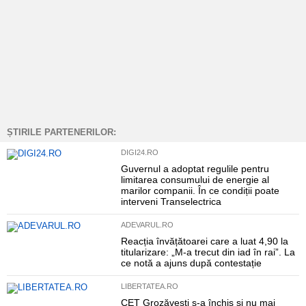
ȘTIRILE PARTENERILOR:
DIGI24.RO
Guvernul a adoptat regulile pentru
limitarea consumului de energie al
marilor companii. În ce condiții poate
interveni Transelectrica
ADEVARUL.RO
Reacția învățătoarei care a luat 4,90 la
titularizare: „M-a trecut din iad în rai”. La
ce notă a ajuns după contestație
LIBERTATEA.RO
CET Grozăvești s-a închis și nu mai