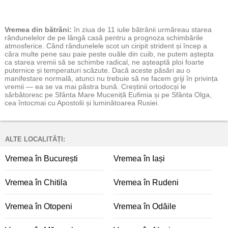
Vremea
din bătrâni:
în ziua de 11 iulie bătrânii urmăreau starea
rândunelelor de pe lângă casă pentru a prognoza schimbările
atmosferice. Când rândunelele scot un ciripit strident și încep a
căra multe pene sau paie peste ouăle din cuib, ne putem aștepta
ca starea vremii să se schimbe radical, ne așteaptă ploi foarte
puternice și temperaturi scăzute. Dacă aceste păsări au o
manifestare normală, atunci nu trebuie să ne facem griji în privința
vremii — ea se va mai păstra bună. Creștinii ortodocși le
sărbătoresc pe Sfânta Mare Muceniță Eufimia și pe Sfânta Olga,
cea întocmai cu Apostolii și luminătoarea Rusiei.
ALTE LOCALITĂȚI:
Vremea în București
Vremea în Iași
Vremea în Chitila
Vremea în Rudeni
Vremea în Otopeni
Vremea în Odăile