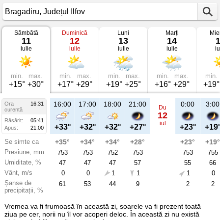
Sâmbătă
Duminică
Luni
Marți
Mie
Vremea
11
12
13
14
în
iulie
iulie
iulie
iulie
iu
Bragadiru
pe
11
iulie
2026
min.
max.
min.
max.
min.
max.
min.
max.
min.
Județul
+15°
+30°
+17°
+29°
+19°
+25°
+16°
+29°
+19°
Ilfov
16:00
17:00
18:00
21:00
0:00
3:00
Ora
16:31
Du
curentă
12
Răsărit:
05:41
iul
+33°
+32°
+32°
+27°
+23°
+19
Apus:
21:00
Se simte ca
+35°
+34°
+34°
+28°
+23°
+19°
Presiune, mm
753
753
752
753
753
755
Umiditate, %
47
47
47
57
55
66
Vânt, m/s
0
0
1
1
1
0
Șanse de
61
53
44
9
2
2
precipitații, %
Vremea va fi frumoasă în această zi, soarele va fi prezent toată
ziua pe cer, norii nu îl vor acoperi deloc. În această zi nu există