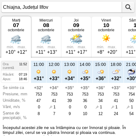
Marți
Miercuri
Joi
Vineri
Sâm
Vremea
07
08
09
10
în
octombrie
octombrie
octombrie
octombrie
octo
Chiajna
pe
07
octombrie
2025
min.
max.
min.
max.
min.
max.
min.
max.
min.
Județul
+10°
+12°
+11°
+13°
+11°
+17°
+8°
+20°
+11°
Ilfov
11:00
12:00
13:00
14:00
15:00
18:00
21:0
Ora
11:52
curentă
Răsărit:
07:19
+31°
+33°
+34°
+35°
+36°
+32°
+30
Apus:
18:46
Se simte ca
+32°
+34°
+35°
+35°
+36°
+33°
+30°
Presiune, mm
753
753
753
753
753
753
754
Umiditate, %
47
41
39
36
34
41
50
Vânt, m/s
0
1
0
0
1
1
1
Șanse de
8
7
9
10
12
24
54
precipitații, %
Începutul acestei zile ne va întâmpina cu cer înnorat și ploaie. În
timpul zilei, cerul se va păstra înnorat și ploaia va continua.