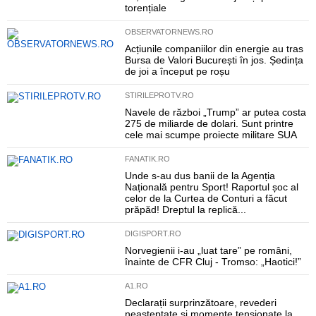
torențiale
OBSERVATORNEWS.RO
Acțiunile companiilor din energie au tras
Bursa de Valori București în jos. Ședința
de joi a început pe roșu
STIRILEPROTV.RO
Navele de război „Trump” ar putea costa
275 de miliarde de dolari. Sunt printre
cele mai scumpe proiecte militare SUA
FANATIK.RO
Unde s-au dus banii de la Agenția
Națională pentru Sport! Raportul șoc al
celor de la Curtea de Conturi a făcut
prăpăd! Dreptul la replică...
DIGISPORT.RO
Norvegienii i-au „luat tare” pe români,
înainte de CFR Cluj - Tromso: „Haotici!”
A1.RO
Declarații surprinzătoare, revederi
neașteptate și momente tensionate la