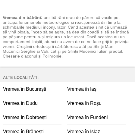
Vremea
din bătrâni:
unii bătrâni erau de părere că vacile pot
anticipa fenomenele meteorologice și reacționează din timp la
schimbările mediului înconjurător. Când acestea simt că urmează
să vină ploaia, încep să se agite, să dea din coadă și să se întindă
pe pășune pentru a-și asigura un loc uscat. Dacă acestea au un
comportament liniștit, atunci nu avem de ce ne face griji în privința
vremii. Creștinii ortodocși îi sărbătoresc atât pe Sfinții Mari
Mucenici Serghie și Vah, cât și pe Sfinții Mucenici Iulian preotul,
Chesarie diaconul și Polihronie.
ALTE LOCALITĂȚI:
Vremea în București
Vremea în Iași
Vremea în Dudu
Vremea în Roșu
Vremea în Dobroești
Vremea în Fundeni
Vremea în Brănești
Vremea în Islaz