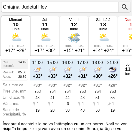
Miercuri
Joi
Vineri
Sâmbătă
Dum
Vremea
10
11
12
13
în
iunie
iunie
iunie
iunie
iu
Chiajna
pe
10
iunie
2026
min.
max.
min.
max.
min.
max.
min.
max.
min.
Județul
+17°
+29°
+17°
+30°
+15°
+21°
+14°
+24°
+16°
Ilfov
14:00
15:00
16:00
17:00
18:00
21:00
Ora
14:49
Jo
curentă
11
Răsărit:
05:30
iun
+33°
+33°
+32°
+31°
+30°
+26°
Apus:
20:59
Se simte ca
+33°
+33°
+32°
+32°
+31°
+26°
Presiune, mm
753
754
754
753
754
753
Umiditate, %
43
41
44
48
51
55
Vânt, m/s
1
1
0
1
1
1
Șanse de
19
28
38
48
58
19
precipitații, %
Începutul acestei zile ne va întâmpina cu un cer noros. Norii se vor
risipi în timpul zilei și vom avea un cer senin. Seara, iarăși se vor