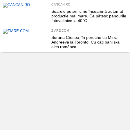
CANCAN.RO
Soarele puternic nu înseamnă automat
producție mai mare. Ce pățesc panourile
fotovoltaice la 40°C
ZIARE.COM
Sorana Cîrstea, în pereche cu Mirra
Andreeva la Toronto. Cu câți bani s-a
ales românca