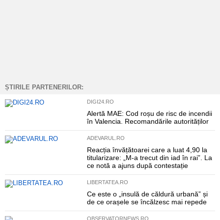
ȘTIRILE PARTENERILOR:
DIGI24.RO
Alertă MAE: Cod roșu de risc de incendii
în Valencia. Recomandările autorităților
ADEVARUL.RO
Reacția învățătoarei care a luat 4,90 la
titularizare: „M-a trecut din iad în rai”. La
ce notă a ajuns după contestație
LIBERTATEA.RO
Ce este o „insulă de căldură urbană” și
de ce orașele se încălzesc mai repede
OBSERVATORNEWS.RO