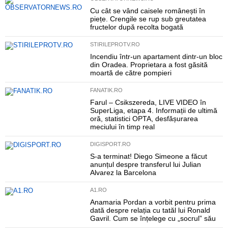
Cu cât se vând caisele românești în
piețe. Crengile se rup sub greutatea
fructelor după recolta bogată
STIRILEPROTV.RO
Incendiu într-un apartament dintr-un bloc
din Oradea. Proprietara a fost găsită
moartă de către pompieri
FANATIK.RO
Farul – Csikszereda, LIVE VIDEO în
SuperLiga, etapa 4. Informații de ultimă
oră, statistici OPTA, desfășurarea
meciului în timp real
DIGISPORT.RO
S-a terminat! Diego Simeone a făcut
anunțul despre transferul lui Julian
Alvarez la Barcelona
A1.RO
Anamaria Pordan a vorbit pentru prima
dată despre relația cu tatăl lui Ronald
Gavril. Cum se înțelege cu „socrul” său