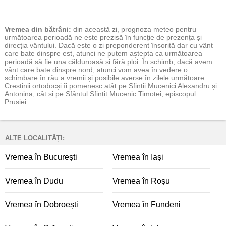
Vremea
din bătrâni:
din această zi, prognoza meteo pentru
următoarea perioadă ne este prezisă în funcție de prezența și
direcția vântului. Dacă este o zi preponderent însorită dar cu vânt
care bate dinspre est, atunci ne putem aștepta ca următoarea
perioadă să fie una călduroasă și fără ploi. În schimb, dacă avem
vânt care bate dinspre nord, atunci vom avea în vedere o
schimbare în rău a vremii și posibile averse în zilele următoare.
Creștinii ortodocși îi pomenesc atât pe Sfinții Mucenici Alexandru și
Antonina, cât și pe Sfântul Sfințit Mucenic Timotei, episcopul
Prusiei.
ALTE LOCALITĂȚI:
Vremea în București
Vremea în Iași
Vremea în Dudu
Vremea în Roșu
Vremea în Dobroești
Vremea în Fundeni