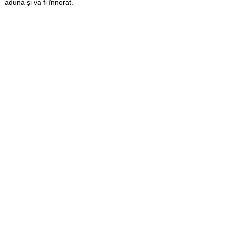
aduna și va fi înnorat.