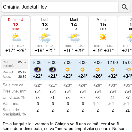
Duminică
Luni
Marți
Miercuri
J
Vremea
12
13
14
15
în
iulie
iulie
iulie
iulie
iu
Chiajna
pe
12
iulie
2026
min.
max.
min.
max.
min.
max.
min.
max.
min.
Județul
+17°
+29°
+19°
+25°
+16°
+29°
+19°
+31°
+21°
Ilfov
5:00
6:00
7:00
8:00
9:00
12:00
15:0
Ora
05:57
curentă
Răsărit:
05:42
+22°
+21°
+23°
+24°
+26°
+32°
+34
Apus:
20:59
Se simte ca
+22°
+21°
+23°
+24°
+26°
+33°
+35°
Presiune, mm
754
754
754
754
754
754
754
Umiditate, %
78
81
75
69
63
44
37
Vânt, m/s
0
0
0
0
1
1
1
Șanse de
2
2
2
2
2
2
21
precipitații, %
De-a lungul zilei, vremea în Chiajna va fi una calmă, cerul va fi
senin doar dimineața, se va înnora pe timpul zilei și seara. Nu sunt