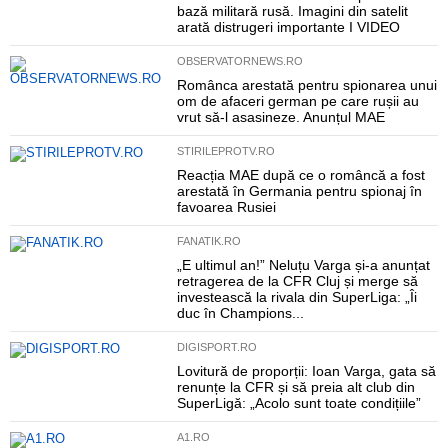
bază militară rusă. Imagini din satelit
arată distrugeri importante I VIDEO
OBSERVATORNEWS.RO
Românca arestată pentru spionarea unui
om de afaceri german pe care rușii au
vrut să-l asasineze. Anunțul MAE
STIRILEPROTV.RO
Reacția MAE după ce o româncă a fost
arestată în Germania pentru spionaj în
favoarea Rusiei
FANATIK.RO
„E ultimul an!” Neluțu Varga și-a anunțat
retragerea de la CFR Cluj și merge să
investească la rivala din SuperLiga: „Îi
duc în Champions...
DIGISPORT.RO
Lovitură de proporții: Ioan Varga, gata să
renunțe la CFR și să preia alt club din
SuperLigă: „Acolo sunt toate condițiile”
A1.RO