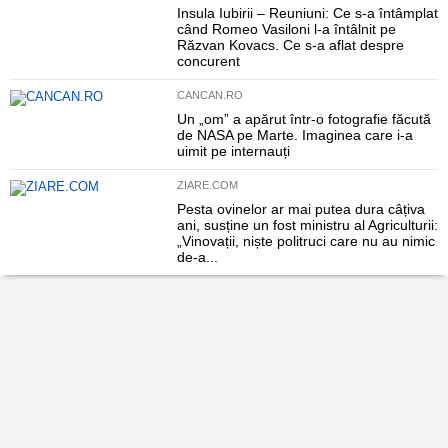
Insula Iubirii – Reuniuni: Ce s-a întâmplat
când Romeo Vasiloni l-a întâlnit pe
Răzvan Kovacs. Ce s-a aflat despre
concurent
CANCAN.RO
Un „om” a apărut într-o fotografie făcută
de NASA pe Marte. Imaginea care i-a
uimit pe internauți
ZIARE.COM
Pesta ovinelor ar mai putea dura câțiva
ani, susține un fost ministru al Agriculturii:
„Vinovații, niște politruci care nu au nimic
de-a...