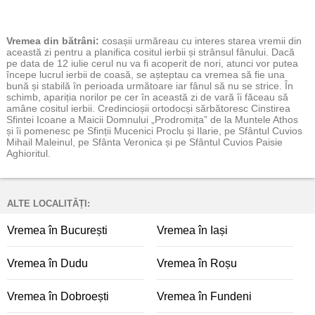
Vremea
din bătrâni:
cosașii urmăreau cu interes starea vremii din
această zi pentru a planifica cositul ierbii și strânsul fânului. Dacă
pe data de 12 iulie cerul nu va fi acoperit de nori, atunci vor putea
începe lucrul ierbii de coasă, se așteptau ca vremea să fie una
bună și stabilă în perioada următoare iar fânul să nu se strice. În
schimb, apariția norilor pe cer în această zi de vară îi făceau să
amâne cositul ierbii. Credincioșii ortodocși sărbătoresc Cinstirea
Sfintei Icoane a Maicii Domnului „Prodromița” de la Muntele Athos
și îi pomenesc pe Sfinții Mucenici Proclu și Ilarie, pe Sfântul Cuvios
Mihail Maleinul, pe Sfânta Veronica și pe Sfântul Cuvios Paisie
Aghioritul.
ALTE LOCALITĂȚI:
Vremea în București
Vremea în Iași
Vremea în Dudu
Vremea în Roșu
Vremea în Dobroești
Vremea în Fundeni