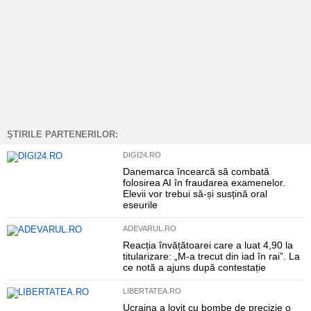
ȘTIRILE PARTENERILOR:
DIGI24.RO
Danemarca încearcă să combată
folosirea AI în fraudarea examenelor.
Elevii vor trebui să-și susțină oral
eseurile
ADEVARUL.RO
Reacția învățătoarei care a luat 4,90 la
titularizare: „M-a trecut din iad în rai”. La
ce notă a ajuns după contestație
LIBERTATEA.RO
Ucraina a lovit cu bombe de precizie o