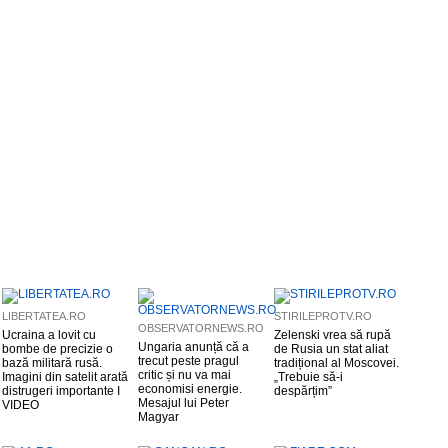
LIBERTATEA.RO
STIRILEPROTV.RO
OBSERVATORNEWS.RO
Ucraina a lovit cu
Zelenski vrea să rupă
Ungaria anunță că a
bombe de precizie o
de Rusia un stat aliat
trecut peste pragul
bază militară rusă.
tradițional al Moscovei.
critic și nu va mai
Imagini din satelit arată
„Trebuie să-i
economisi energie.
distrugeri importante I
despărțim”
Mesajul lui Peter
VIDEO
Magyar