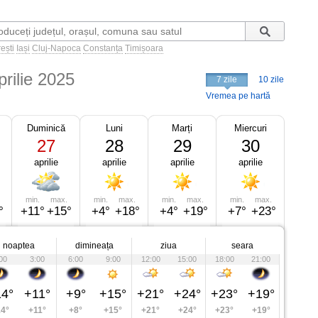
ești
Iași
Cluj-Napoca
Constanța
Timișoara
prilie 2025
7 zile
10 zile
Vremea pe hartă
Duminică
Luni
Marți
Miercuri
27
28
29
30
aprilie
aprilie
aprilie
aprilie
min.
max.
min.
max.
min.
max.
min.
max.
°
+11°
+15°
+4°
+18°
+4°
+19°
+7°
+23°
noaptea
dimineața
ziua
seara
00
3:00
6:00
9:00
12:00
15:00
18:00
21:00
4°
+11°
+9°
+15°
+21°
+24°
+23°
+19°
4°
+11°
+8°
+15°
+21°
+24°
+23°
+19°