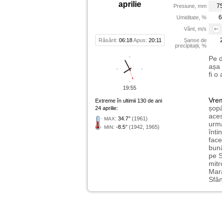
aprilie
7
Presiune, mm
6
Umiditate, %
Vânt, m/s
Răsărit:
06:18
Apus:
20:11
Șanse de
precipitații, %
Pe d
așa 
fi o
19:55
Vre
Extreme în ultimii 130 de ani
șopâ
24 aprilie:
aces
:
34.7°
(1961)
MAX
urmă
:
-8.5°
(1942, 1965)
MIN
înti
face
bună
pe S
mitr
Mara
Sfân