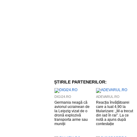
ȘTIRILE PARTENERILOR:
DIGI24.RO
ADEVARUL.RO
Germania neagă că
Reacția învățătoarei
avionul ucrainean de
care a luat 4,90 la
la Leipzig vizat de o
titularizare: „M-a trecut
dronă explozivă
din iad în rai”. La ce
transporta arme sau
notă a ajuns după
muniții
contestație