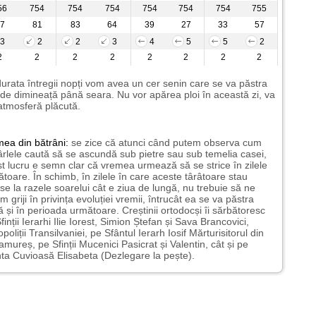
56
754
754
754
754
754
754
755
7
81
83
64
39
27
33
57
3
2
2
3
4
5
5
2
2
2
2
2
2
2
2
2
urata întregii nopți vom avea un cer senin care se va păstra
de dimineață până seara. Nu vor apărea ploi în această zi, va
 atmosferă plăcută.
mea
din bătrâni:
se zice că atunci când putem observa cum
rlele caută să se ascundă sub pietre sau sub temelia casei,
t lucru e semn clar că vremea urmează să se strice în zilele
toare. În schimb, în zilele în care aceste târâtoare stau
nse la razele soarelui cât e ziua de lungă, nu trebuie să ne
m griji în privința evoluției vremii, întrucât ea se va păstra
 și în perioada următoare. Creștinii ortodocși îi sărbătoresc
finții Ierarhi Ilie Iorest, Simion Ștefan și Sava Brancovici,
opoliții Transilvaniei, pe Sfântul Ierarh Iosif Mărturisitorul din
mureș, pe Sfinții Mucenici Pasicrat și Valentin, cât și pe
ta Cuvioasă Elisabeta (Dezlegare la pește).