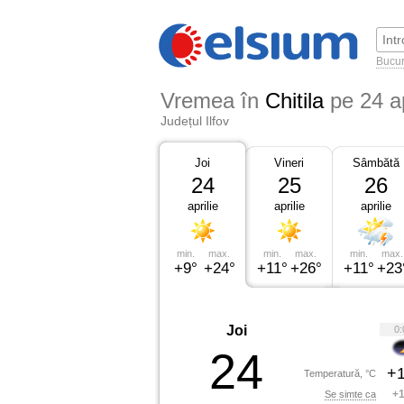
Bucur
Vremea în
Chitila
pe 24 a
Județul Ilfov
Joi
Vineri
Sâmbătă
24
25
26
aprilie
aprilie
aprilie
min.
max.
min.
max.
min.
max.
+9°
+24°
+11°
+26°
+11°
+23
Joi
0:
24
+1
Temperatură, °C
+1
Se simte ca