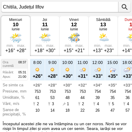
Miercuri
Joi
Vineri
Sâmbătă
Dum
Vremea
10
11
12
13
în
iunie
iunie
iunie
iunie
iu
Chitila
pe
10
iunie
2026
min.
max.
min.
max.
min.
max.
min.
max.
min.
Județul
+16°
+28°
+18°
+30°
+15°
+21°
+13°
+23°
+14°
Ilfov
8:00
9:00
10:00
11:00
12:00
15:00
18:0
Ora
08:37
curentă
Răsărit:
05:31
+26°
+28°
+30°
+31°
+33°
+35°
+33
Apus:
21:00
Se simte ca
+26°
+28°
+30°
+32°
+34°
+35°
+33°
Presiune, mm
753
753
753
753
754
754
754
Umiditate, %
61
53
48
44
39
35
36
Vânt, m/s
2
3
1
2
4
5
4
Șanse de
10
14
18
22
26
47
57
precipitații, %
Începutul acestei zile ne va întâmpina cu un cer noros. Norii se vor
risipi în timpul zilei și vom avea un cer senin. Seara, iarăși se vor