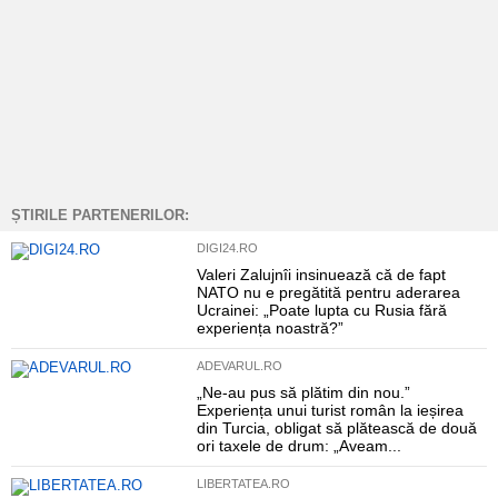
ȘTIRILE PARTENERILOR:
DIGI24.RO
Valeri Zalujnîi insinuează că de fapt
NATO nu e pregătită pentru aderarea
Ucrainei: „Poate lupta cu Rusia fără
experiența noastră?”
ADEVARUL.RO
„Ne-au pus să plătim din nou.”
Experiența unui turist român la ieșirea
din Turcia, obligat să plătească de două
ori taxele de drum: „Aveam...
LIBERTATEA.RO