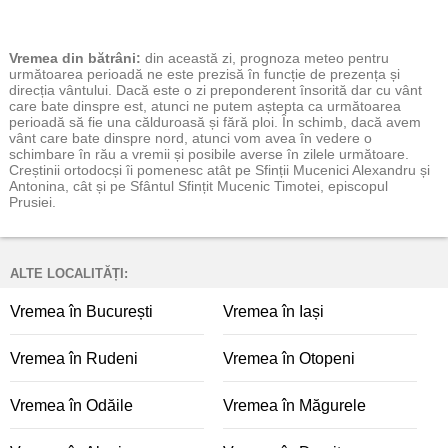
Vremea
din bătrâni:
din această zi, prognoza meteo pentru
următoarea perioadă ne este prezisă în funcție de prezența și
direcția vântului. Dacă este o zi preponderent însorită dar cu vânt
care bate dinspre est, atunci ne putem aștepta ca următoarea
perioadă să fie una călduroasă și fără ploi. În schimb, dacă avem
vânt care bate dinspre nord, atunci vom avea în vedere o
schimbare în rău a vremii și posibile averse în zilele următoare.
Creștinii ortodocși îi pomenesc atât pe Sfinții Mucenici Alexandru și
Antonina, cât și pe Sfântul Sfințit Mucenic Timotei, episcopul
Prusiei.
ALTE LOCALITĂȚI:
Vremea în București
Vremea în Iași
Vremea în Rudeni
Vremea în Otopeni
Vremea în Odăile
Vremea în Măgurele