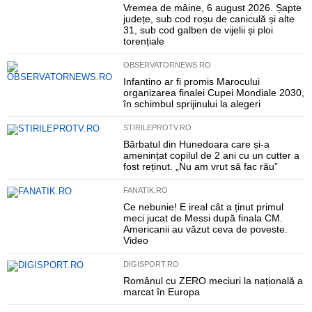
Vremea de mâine, 6 august 2026. Șapte
județe, sub cod roșu de caniculă și alte
31, sub cod galben de vijelii și ploi
torențiale
OBSERVATORNEWS.RO
Infantino ar fi promis Marocului
organizarea finalei Cupei Mondiale 2030,
în schimbul sprijinului la alegeri
STIRILEPROTV.RO
Bărbatul din Hunedoara care și-a
amenințat copilul de 2 ani cu un cutter a
fost reținut. „Nu am vrut să fac rău”
FANATIK.RO
Ce nebunie! E ireal cât a ținut primul
meci jucat de Messi după finala CM.
Americanii au văzut ceva de poveste.
Video
DIGISPORT.RO
Românul cu ZERO meciuri la națională a
marcat în Europa