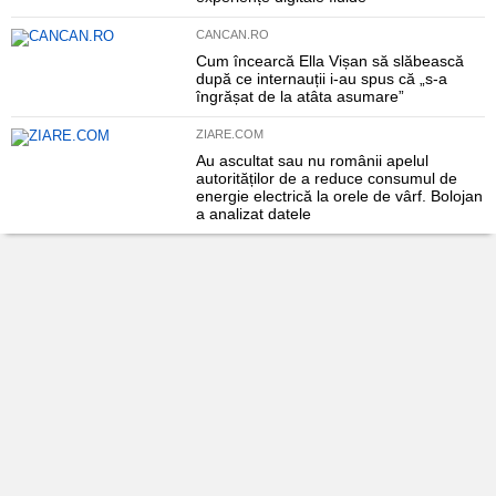
CANCAN.RO
Cum încearcă Ella Vișan să slăbească
după ce internauții i-au spus că „s-a
îngrășat de la atâta asumare”
ZIARE.COM
Au ascultat sau nu românii apelul
autorităților de a reduce consumul de
energie electrică la orele de vârf. Bolojan
a analizat datele