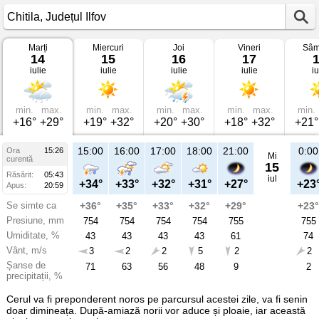
Marți
Miercuri
Joi
Vineri
Sâm
Vremea
14
15
16
17
în
iulie
iulie
iulie
iulie
iu
Chitila
pe
14
iulie
2026
min.
max.
min.
max.
min.
max.
min.
max.
min.
Județul
+16°
+29°
+19°
+32°
+20°
+30°
+18°
+32°
+21°
Ilfov
15:00
16:00
17:00
18:00
21:00
0:00
Ora
15:26
Mi
curentă
15
Răsărit:
05:43
iul
+34°
+33°
+32°
+31°
+27°
+23
Apus:
20:59
Se simte ca
+36°
+35°
+33°
+32°
+29°
+23°
Presiune, mm
754
754
754
754
755
755
Umiditate, %
43
43
43
43
61
74
Vânt, m/s
3
2
2
5
2
2
Șanse de
71
63
56
48
9
2
precipitații, %
Cerul va fi preponderent noros pe parcursul acestei zile, va fi senin
doar dimineața. După-amiază norii vor aduce și ploaie, iar această