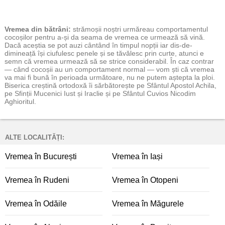
Vremea
din bătrâni:
strămoșii noștri urmăreau comportamentul
cocoșilor pentru a-și da seama de vremea ce urmează să vină.
Dacă aceștia se pot auzi cântând în timpul nopții iar dis-de-
dimineață își ciufulesc penele și se tăvălesc prin curte, atunci e
semn că vremea urmează să se strice considerabil. În caz contrar
— când cocoșii au un comportament normal — vom ști că vremea
va mai fi bună în perioada următoare, nu ne putem aștepta la ploi.
Biserica creștină ortodoxă îi sărbătorește pe Sfântul Apostol Achila,
pe Sfinții Mucenici Iust și Iraclie și pe Sfântul Cuvios Nicodim
Aghioritul.
ALTE LOCALITĂȚI:
Vremea în București
Vremea în Iași
Vremea în Rudeni
Vremea în Otopeni
Vremea în Odăile
Vremea în Măgurele