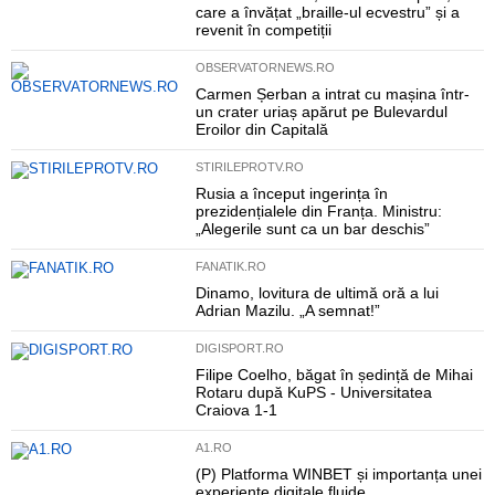
care a învățat „braille-ul ecvestru” și a
revenit în competiții
OBSERVATORNEWS.RO
Carmen Șerban a intrat cu mașina într-
un crater uriaș apărut pe Bulevardul
Eroilor din Capitală
STIRILEPROTV.RO
Rusia a început ingerința în
prezidențialele din Franța. Ministru:
„Alegerile sunt ca un bar deschis”
FANATIK.RO
Dinamo, lovitura de ultimă oră a lui
Adrian Mazilu. „A semnat!”
DIGISPORT.RO
Filipe Coelho, băgat în ședință de Mihai
Rotaru după KuPS - Universitatea
Craiova 1-1
A1.RO
(P) Platforma WINBET și importanța unei
experiențe digitale fluide