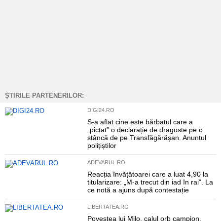
ȘTIRILE PARTENERILOR:
DIGI24.RO
S-a aflat cine este bărbatul care a
„pictat” o declarație de dragoste pe o
stâncă de pe Transfăgărășan. Anunțul
polițiștilor
ADEVARUL.RO
Reacția învățătoarei care a luat 4,90 la
titularizare: „M-a trecut din iad în rai”. La
ce notă a ajuns după contestație
LIBERTATEA.RO
Povestea lui Milo, calul orb campion,