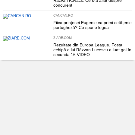
Răzvan Kovacs. Ce s-a aflat despre
concurent
CANCAN.RO
Fiica prințesei Eugenie va primi cetățenie
portugheză? Ce spune legea
ZIARE.COM
Rezultate din Europa League. Fosta
echipă a lui Răzvan Lucescu a luat gol în
secunda 16 VIDEO