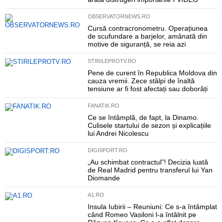
OBSERVATORNEWS.RO
Cursă contracronometru. Operațiunea
de scufundare a barjelor, amânată din
motive de siguranță, se reia azi
STIRILEPROTV.RO
Pene de curent în Republica Moldova din
cauza vremii. Zece stâlpi de înaltă
tensiune ar fi fost afectați sau doborâți
FANATIK.RO
Ce se întâmplă, de fapt, la Dinamo.
Culisele startului de sezon și explicațiile
lui Andrei Nicolescu
DIGISPORT.RO
„Au schimbat contractul”! Decizia luată
de Real Madrid pentru transferul lui Yan
Diomande
A1.RO
Insula Iubirii – Reuniuni: Ce s-a întâmplat
când Romeo Vasiloni l-a întâlnit pe