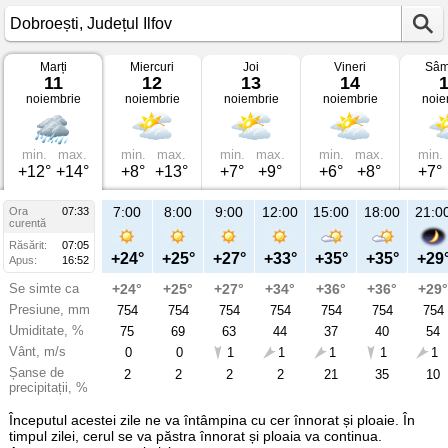
Marți
Miercuri
Joi
Vineri
Sâm
Vremea
11
12
13
14
în
noiembrie
noiembrie
noiembrie
noiembrie
noie
Dobroești
pe
11
noiembrie
2025
min.
max.
min.
max.
min.
max.
min.
max.
min.
Județul
+12°
+14°
+8°
+13°
+7°
+9°
+6°
+8°
+7°
Ilfov
7:00
8:00
9:00
12:00
15:00
18:00
21:0
Ora
07:33
curentă
Răsărit:
07:05
+24°
+25°
+27°
+33°
+35°
+35°
+29
Apus:
16:52
Se simte ca
+24°
+25°
+27°
+34°
+36°
+36°
+29°
Presiune, mm
754
754
754
754
754
754
754
Umiditate, %
75
69
63
44
37
40
54
Vânt, m/s
0
0
1
1
1
1
1
Șanse de
2
2
2
2
21
35
10
precipitații, %
Începutul acestei zile ne va întâmpina cu cer înnorat și ploaie. În
timpul zilei, cerul se va păstra înnorat și ploaia va continua.