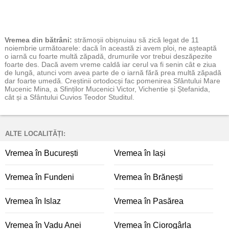
Vremea
din bătrâni:
strămoșii obișnuiau să zică legat de 11
noiembrie următoarele: dacă în această zi avem ploi, ne așteaptă
o iarnă cu foarte multă zăpadă, drumurile vor trebui deszăpezite
foarte des. Dacă avem vreme caldă iar cerul va fi senin cât e ziua
de lungă, atunci vom avea parte de o iarnă fără prea multă zăpadă
dar foarte umedă. Creștinii ortodocși fac pomenirea Sfântului Mare
Mucenic Mina, a Sfinților Mucenici Victor, Vichentie și Ștefanida,
cât și a Sfântului Cuvios Teodor Studitul.
ALTE LOCALITĂȚI:
Vremea în București
Vremea în Iași
Vremea în Fundeni
Vremea în Brănești
Vremea în Islaz
Vremea în Pasărea
Vremea în Vadu Anei
Vremea în Ciorogârla