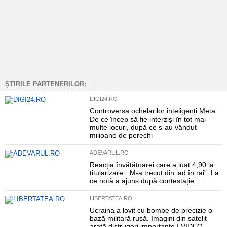
ȘTIRILE PARTENERILOR:
DIGI24.RO
Controversa ochelarilor inteligenți Meta.
De ce încep să fie interziși în tot mai
multe locuri, după ce s-au vândut
milioane de perechi
ADEVARUL.RO
Reacția învățătoarei care a luat 4,90 la
titularizare: „M-a trecut din iad în rai”. La
ce notă a ajuns după contestație
LIBERTATEA.RO
Ucraina a lovit cu bombe de precizie o
bază militară rusă. Imagini din satelit
arată distrugeri importante I VIDEO