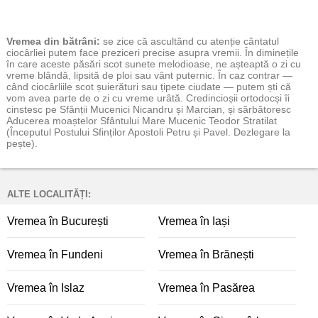
Vremea
din bătrâni:
se zice că ascultând cu atenție cântatul
ciocârliei putem face preziceri precise asupra vremii. În diminețile
în care aceste păsări scot sunete melodioase, ne așteaptă o zi cu
vreme blândă, lipsită de ploi sau vânt puternic. În caz contrar —
când ciocârliile scot șuierături sau țipete ciudate — putem ști că
vom avea parte de o zi cu vreme urâtă. Credincioșii ortodocși îi
cinstesc pe Sfânții Mucenici Nicandru și Marcian, și sărbătoresc
Aducerea moaștelor Sfântului Mare Mucenic Teodor Stratilat
(Începutul Postului Sfinților Apostoli Petru și Pavel. Dezlegare la
pește).
ALTE LOCALITĂȚI:
Vremea în București
Vremea în Iași
Vremea în Fundeni
Vremea în Brănești
Vremea în Islaz
Vremea în Pasărea