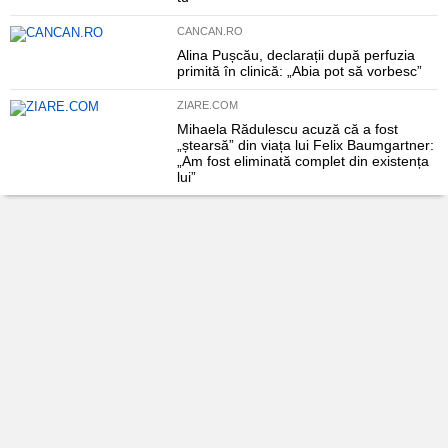
CANCAN.RO
Alina Pușcău, declarații după perfuzia
primită în clinică: „Abia pot să vorbesc”
ZIARE.COM
Mihaela Rădulescu acuză că a fost
„ștearsă” din viața lui Felix Baumgartner:
„Am fost eliminată complet din existența
lui”