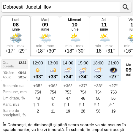
Luni
Marți
Miercuri
Joi
Vi
Vremea
08
09
10
11
în
iunie
iunie
iunie
iunie
iu
Dobroești
pe
08
iunie
2026
min.
max.
min.
max.
min.
max.
min.
max.
min.
Județul
+17°
+29°
+18°
+30°
+18°
+30°
+18°
+31°
+16°
Ilfov
12:00
13:00
14:00
15:00
18:00
21:00
Ora
12:31
Ma
curentă
09
Răsărit:
05:31
iun
+33°
+33°
+34°
+34°
+32°
+27°
Apus:
20:57
Se simte ca
+35°
+36°
+36°
+37°
+33°
+27°
Presiune, mm
754
754
753
754
754
753
Umiditate, %
48
47
47
46
50
56
Vânt, m/s
1
0
1
1
1
1
Șanse de
2
11
19
28
58
19
precipitații, %
În Dobroești, de dimineață și până seara soarele va sta ascuns în
spatele norilor, va fi o zi înnorată. În schimb, în timpul serii acești