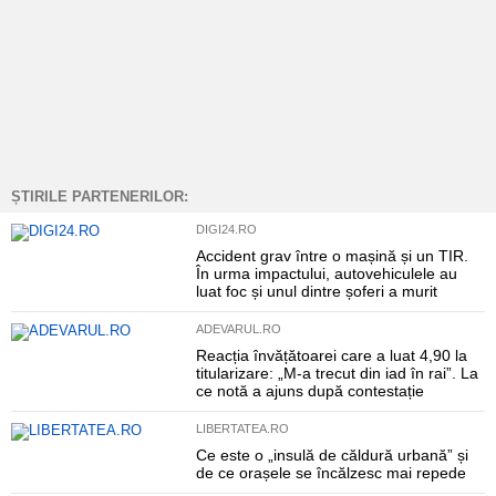
ȘTIRILE PARTENERILOR:
DIGI24.RO
Accident grav între o mașină și un TIR.
În urma impactului, autovehiculele au
luat foc și unul dintre șoferi a murit
ADEVARUL.RO
Reacția învățătoarei care a luat 4,90 la
titularizare: „M-a trecut din iad în rai”. La
ce notă a ajuns după contestație
LIBERTATEA.RO
Ce este o „insulă de căldură urbană” și
de ce orașele se încălzesc mai repede