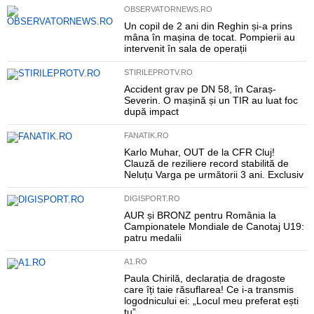
OBSERVATORNEWS.RO
Un copil de 2 ani din Reghin și-a prins
mâna în mașina de tocat. Pompierii au
intervenit în sala de operații
STIRILEPROTV.RO
Accident grav pe DN 58, în Caraș-
Severin. O mașină și un TIR au luat foc
după impact
FANATIK.RO
Karlo Muhar, OUT de la CFR Cluj!
Clauză de reziliere record stabilită de
Neluțu Varga pe următorii 3 ani. Exclusiv
DIGISPORT.RO
AUR și BRONZ pentru România la
Campionatele Mondiale de Canotaj U19:
patru medalii
A1.RO
Paula Chirilă, declarația de dragoste
care îți taie răsuflarea! Ce i-a transmis
logodnicului ei: „Locul meu preferat ești
tu”