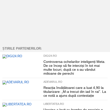
ȘTIRILE PARTENERILOR:
DIGI24.RO
Controversa ochelarilor inteligenți Meta.
De ce încep să fie interziși în tot mai
multe locuri, după ce s-au vândut
milioane de perechi
ADEVARUL.RO
Reacția învățătoarei care a luat 4,90 la
titularizare: „M-a trecut din iad în rai”. La
ce notă a ajuns după contestație
LIBERTATEA.RO
Ucraina a lovit cu bombe de precizie o