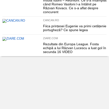
Insula Iubirii – Reuniuni: Ce s-a întâmplat
când Romeo Vasiloni l-a întâlnit pe
Răzvan Kovacs. Ce s-a aflat despre
concurent
CANCAN.RO
Fiica prințesei Eugenie va primi cetățenie
portugheză? Ce spune legea
ZIARE.COM
Rezultate din Europa League. Fosta
echipă a lui Răzvan Lucescu a luat gol în
secunda 16 VIDEO