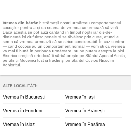
Vremea
din bătrâni:
strămoșii noștri urmăreau comportamentul
cocoșilor pentru a-și da seama de vremea ce urmează să vină.
Dacă aceștia se pot auzi cântând în timpul nopții iar dis-de-
dimineață își ciufulesc penele și se tăvălesc prin curte, atunci e
semn că vremea urmează să se strice considerabil. În caz contrar
— când cocoșii au un comportament normal — vom ști că vremea
va mai fi bună în perioada următoare, nu ne putem aștepta la ploi.
Biserica creștină ortodoxă îi sărbătorește pe Sfântul Apostol Achila,
pe Sfinții Mucenici Iust și Iraclie și pe Sfântul Cuvios Nicodim
Aghioritul.
ALTE LOCALITĂȚI:
Vremea în București
Vremea în Iași
Vremea în Fundeni
Vremea în Brănești
Vremea în Islaz
Vremea în Pasărea