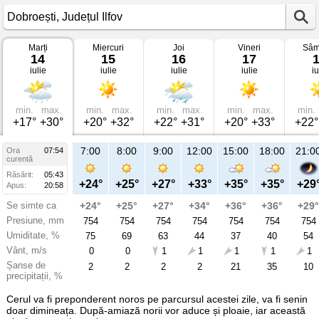
Marți
Miercuri
Joi
Vineri
Sâm
Vremea
14
15
16
17
în
iulie
iulie
iulie
iulie
iu
Dobroești
pe
14
iulie
2026
min.
max.
min.
max.
min.
max.
min.
max.
min.
Județul
+17°
+30°
+20°
+32°
+22°
+31°
+20°
+33°
+22°
Ilfov
7:00
8:00
9:00
12:00
15:00
18:00
21:0
Ora
07:54
curentă
Răsărit:
05:43
+24°
+25°
+27°
+33°
+35°
+35°
+29
Apus:
20:58
Se simte ca
+24°
+25°
+27°
+34°
+36°
+36°
+29°
Presiune, mm
754
754
754
754
754
754
754
Umiditate, %
75
69
63
44
37
40
54
Vânt, m/s
0
0
1
1
1
1
1
Șanse de
2
2
2
2
21
35
10
precipitații, %
Cerul va fi preponderent noros pe parcursul acestei zile, va fi senin
doar dimineața. După-amiază norii vor aduce și ploaie, iar această