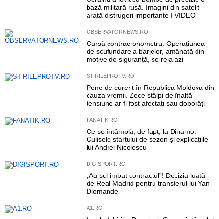
bază militară rusă. Imagini din satelit
arată distrugeri importante I VIDEO
OBSERVATORNEWS.RO
Cursă contracronometru. Operațiunea
de scufundare a barjelor, amânată din
motive de siguranță, se reia azi
STIRILEPROTV.RO
Pene de curent în Republica Moldova din
cauza vremii. Zece stâlpi de înaltă
tensiune ar fi fost afectați sau doborâți
FANATIK.RO
Ce se întâmplă, de fapt, la Dinamo.
Culisele startului de sezon și explicațiile
lui Andrei Nicolescu
DIGISPORT.RO
„Au schimbat contractul”! Decizia luată
de Real Madrid pentru transferul lui Yan
Diomande
A1.RO