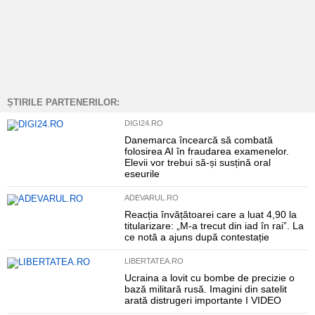
ȘTIRILE PARTENERILOR:
DIGI24.RO
Danemarca încearcă să combată
folosirea AI în fraudarea examenelor.
Elevii vor trebui să-și susțină oral
eseurile
ADEVARUL.RO
Reacția învățătoarei care a luat 4,90 la
titularizare: „M-a trecut din iad în rai”. La
ce notă a ajuns după contestație
LIBERTATEA.RO
Ucraina a lovit cu bombe de precizie o
bază militară rusă. Imagini din satelit
arată distrugeri importante I VIDEO