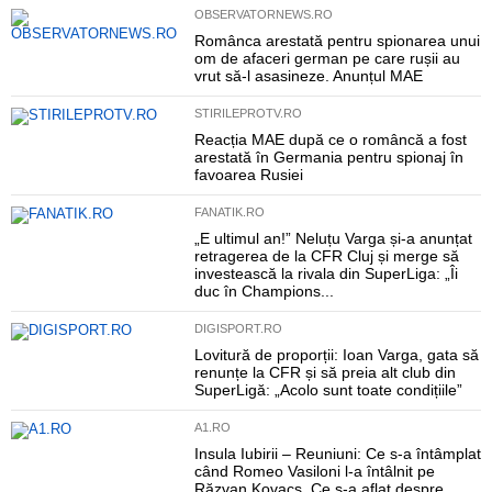
OBSERVATORNEWS.RO
Românca arestată pentru spionarea unui
om de afaceri german pe care rușii au
vrut să-l asasineze. Anunțul MAE
STIRILEPROTV.RO
Reacția MAE după ce o româncă a fost
arestată în Germania pentru spionaj în
favoarea Rusiei
FANATIK.RO
„E ultimul an!” Neluțu Varga și-a anunțat
retragerea de la CFR Cluj și merge să
investească la rivala din SuperLiga: „Îi
duc în Champions...
DIGISPORT.RO
Lovitură de proporții: Ioan Varga, gata să
renunțe la CFR și să preia alt club din
SuperLigă: „Acolo sunt toate condițiile”
A1.RO
Insula Iubirii – Reuniuni: Ce s-a întâmplat
când Romeo Vasiloni l-a întâlnit pe
Răzvan Kovacs. Ce s-a aflat despre