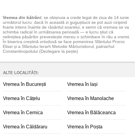
Vremea
din bătrâni:
se obișnuia a crede legat de ziua de 14 iunie
următorul lucru: dacă în această zi guguștiucii se pot auzi ciripind
foarte intens înainte de răsăritul soarelui, e semn că vremea se va
schimba radical în următoarea perioadă — e lucru știut că
neliniștea păsărilor prevestește mereu o schimbare în rău a vremii.
În biserica creștină ortodoxă se face pomenirea Sfântului Proroc
Elisei și a Sfântului Ierarh Metodie Mărturisitorul, patriarhul
Constantinopolului (Dezlegare la pește).
ALTE LOCALITĂȚI:
Vremea în București
Vremea în Iași
Vremea în Cățelu
Vremea în Manolache
Vremea în Cernica
Vremea în Bălăceanca
Vremea în Căldăraru
Vremea în Poșta