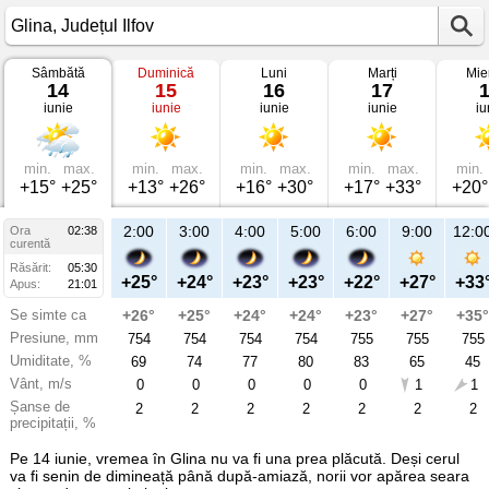
Sâmbătă
Duminică
Luni
Marți
Mie
Vremea
14
15
16
17
în
iunie
iunie
iunie
iunie
iu
Glina
pe
14
iunie
2025
min.
max.
min.
max.
min.
max.
min.
max.
min.
Județul
+15°
+25°
+13°
+26°
+16°
+30°
+17°
+33°
+20°
Ilfov
2:00
3:00
4:00
5:00
6:00
9:00
12:0
Ora
02:38
curentă
Răsărit:
05:30
+25°
+24°
+23°
+23°
+22°
+27°
+33
Apus:
21:01
Se simte ca
+26°
+25°
+24°
+24°
+23°
+27°
+35°
Presiune, mm
754
754
754
754
755
755
755
Umiditate, %
69
74
77
80
83
65
45
Vânt, m/s
0
0
0
0
0
1
1
Șanse de
2
2
2
2
2
2
2
precipitații, %
Pe 14 iunie, vremea în Glina nu va fi una prea plăcută. Deși cerul
va fi senin de dimineață până după-amiază, norii vor apărea seara