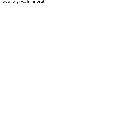
aduna și va fi înnorat.