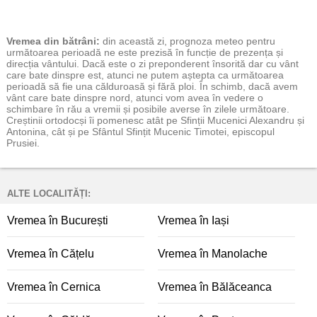
Vremea
din bătrâni:
din această zi, prognoza meteo pentru
următoarea perioadă ne este prezisă în funcție de prezența și
direcția vântului. Dacă este o zi preponderent însorită dar cu vânt
care bate dinspre est, atunci ne putem aștepta ca următoarea
perioadă să fie una călduroasă și fără ploi. În schimb, dacă avem
vânt care bate dinspre nord, atunci vom avea în vedere o
schimbare în rău a vremii și posibile averse în zilele următoare.
Creștinii ortodocși îi pomenesc atât pe Sfinții Mucenici Alexandru și
Antonina, cât și pe Sfântul Sfințit Mucenic Timotei, episcopul
Prusiei.
ALTE LOCALITĂȚI:
Vremea în București
Vremea în Iași
Vremea în Cățelu
Vremea în Manolache
Vremea în Cernica
Vremea în Bălăceanca