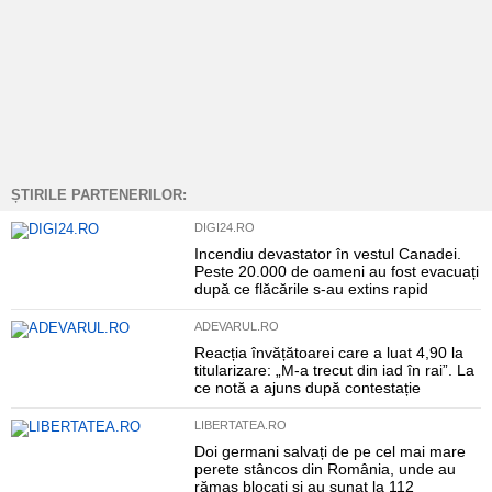
ȘTIRILE PARTENERILOR:
DIGI24.RO
Incendiu devastator în vestul Canadei.
Peste 20.000 de oameni au fost evacuați
după ce flăcările s-au extins rapid
ADEVARUL.RO
Reacția învățătoarei care a luat 4,90 la
titularizare: „M-a trecut din iad în rai”. La
ce notă a ajuns după contestație
LIBERTATEA.RO
Doi germani salvați de pe cel mai mare
perete stâncos din România, unde au
rămas blocați și au sunat la 112