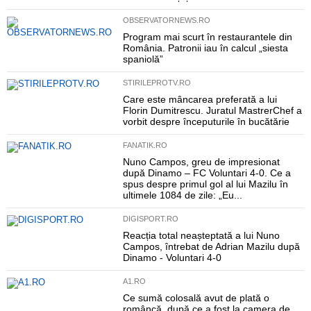
OBSERVATORNEWS.RO
Program mai scurt în restaurantele din
România. Patronii iau în calcul „siesta
spaniolă”
STIRILEPROTV.RO
Care este mâncarea preferată a lui
Florin Dumitrescu. Juratul MastrerChef a
vorbit despre începuturile în bucătărie
FANATIK.RO
Nuno Campos, greu de impresionat
după Dinamo – FC Voluntari 4-0. Ce a
spus despre primul gol al lui Mazilu în
ultimele 1084 de zile: „Eu...
DIGISPORT.RO
Reacția total neașteptată a lui Nuno
Campos, întrebat de Adrian Mazilu după
Dinamo - Voluntari 4-0
A1.RO
Ce sumă colosală avut de plată o
româncă, după ce a fost la camera de