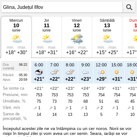
Miercuri
Joi
Vineri
Sâmbătă
Dum
Vremea
10
11
12
13
în
iunie
iunie
iunie
iunie
iu
Glina
pe
10
iunie
2026
min.
max.
min.
max.
min.
max.
min.
max.
min.
Județul
+18°
+30°
+18°
+31°
+16°
+22°
+15°
+25°
+17°
Ilfov
6:00
7:00
8:00
9:00
12:00
15:00
18:0
Ora
06:22
curentă
Răsărit:
05:30
+21°
+22°
+22°
+23°
+29°
+31°
+31
Apus:
20:59
Se simte ca
+21°
+22°
+23°
+24°
+29°
+31°
+31°
Presiune, mm
753
753
753
753
754
754
754
Umiditate, %
75
73
70
68
51
41
45
Vânt, m/s
1
1
1
1
2
1
1
Șanse de
14
14
13
13
5
7
10
precipitații, %
Începutul acestei zile ne va întâmpina cu un cer noros. Norii se vor
risipi în timpul zilei și vom avea un cer senin. Seara, iarăși se vor