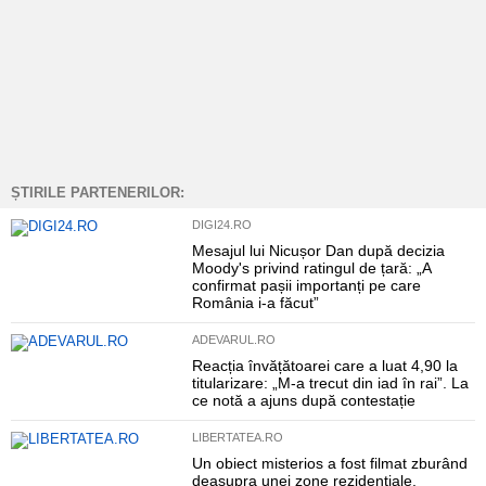
ȘTIRILE PARTENERILOR:
DIGI24.RO
Mesajul lui Nicușor Dan după decizia
Moody's privind ratingul de țară: „A
confirmat pașii importanți pe care
România i-a făcut”
ADEVARUL.RO
Reacția învățătoarei care a luat 4,90 la
titularizare: „M-a trecut din iad în rai”. La
ce notă a ajuns după contestație
LIBERTATEA.RO
Un obiect misterios a fost filmat zburând
deasupra unei zone rezidențiale.