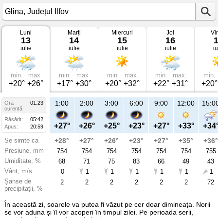
Luni
Marți
Miercuri
Joi
Vi
Vremea
13
14
15
16
în
iulie
iulie
iulie
iulie
iu
Glina
pe
13
iulie
2026
min.
max.
min.
max.
min.
max.
min.
max.
min.
Județul
+20°
+26°
+17°
+30°
+20°
+32°
+22°
+31°
+20°
Ilfov
1:00
2:00
3:00
6:00
9:00
12:00
15:0
Ora
01:23
curentă
Răsărit:
05:42
+27°
+26°
+25°
+23°
+27°
+33°
+34
Apus:
20:59
Se simte ca
+28°
+27°
+26°
+23°
+27°
+35°
+36°
Presiune, mm
754
754
754
754
754
754
755
Umiditate, %
68
71
75
83
66
49
43
Vânt, m/s
0
1
1
1
1
1
1
Șanse de
2
2
2
2
2
2
72
precipitații, %
În această zi, soarele va putea fi văzut pe cer doar dimineața. Norii
se vor aduna și îl vor acoperi în timpul zilei. Pe perioada serii,