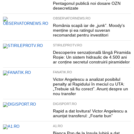
Pentagonul publică noi dosare OZN
desecretizate
OBSERVATORNEWS.RO
România scapă iar de „junk”. Moody's
menține și ea ratingul suveran
recomandat pentru investitori
STIRILEPROTV.RO
Descoperire senzațională lângă Piramida
Roșie: Un sistem hidraulic de 4.500 ani
ar conține secretul construirii piramidelor
FANATIK.RO
Victor Angelescu a analizat posibilul
penalty al Rapidului în meciul cu UTA:
„Trebuie să fiu corect”. Anunț despre un
nou transfer
DIGISPORT.RO
Rapid a dat lovitura! Victor Angelescu a
anunțat transferul: „Foarte bun”
A1.RO
Bianca Pop de la Insula Iubirii a dat