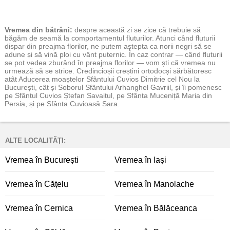
Vremea
din bătrâni:
despre această zi se zice că trebuie să
băgăm de seamă la comportamentul fluturilor. Atunci când fluturii
dispar din preajma florilor, ne putem aștepta ca norii negri să se
adune și să vină ploi cu vânt puternic. În caz contrar — când fluturii
se pot vedea zburând în preajma florilor — vom ști că vremea nu
urmează să se strice. Credincioșii creștini ortodocși sărbătoresc
atât Aducerea moaștelor Sfântului Cuvios Dimitrie cel Nou la
București, cât și Soborul Sfântului Arhanghel Gavriil, și îi pomenesc
pe Sfântul Cuvios Ștefan Savaitul, pe Sfânta Muceniță Maria din
Persia, și pe Sfânta Cuvioasă Sara.
ALTE LOCALITĂȚI:
Vremea în București
Vremea în Iași
Vremea în Cățelu
Vremea în Manolache
Vremea în Cernica
Vremea în Bălăceanca