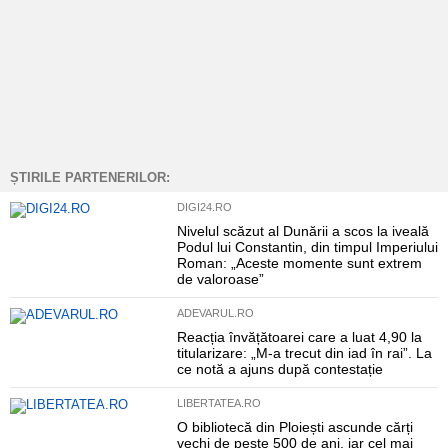
ȘTIRILE PARTENERILOR:
DIGI24.RO
Nivelul scăzut al Dunării a scos la iveală
Podul lui Constantin, din timpul Imperiului
Roman: „Aceste momente sunt extrem
de valoroase”
ADEVARUL.RO
Reacția învățătoarei care a luat 4,90 la
titularizare: „M-a trecut din iad în rai”. La
ce notă a ajuns după contestație
LIBERTATEA.RO
O bibliotecă din Ploiești ascunde cărți
vechi de peste 500 de ani, iar cel mai