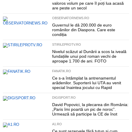
valoros volum pe care îl poți lua acasă
are peste un secol
OBSERVATORNEWS.RO
Guvernul le dă 200.000 de euro
românilor din Diaspora. Care este
condiția
STIRILEPROTV.RO
Nivelul scăzut al Dunării a scos la iveală
fundațiile unui pod roman vechi de
aproape 1.700 de ani. FOTO
FANATIK.RO
Ce s-a întâmplat la antrenamentul
arădenilor. Suporterii lui UTA au venit
special înaintea jocului cu Rapid
DIGISPORT.RO
David Popovici, la plecarea din România:
„Paris îmi poartă un pic de noroc”.
Urmează să participe la CE de înot
A1.RO
Ce sunt rezervele fără tutun și cum