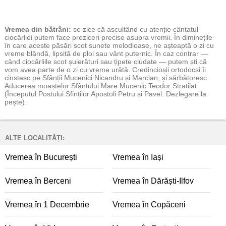
Vremea
din bătrâni:
se zice că ascultând cu atenție cântatul
ciocârliei putem face preziceri precise asupra vremii. În diminețile
în care aceste păsări scot sunete melodioase, ne așteaptă o zi cu
vreme blândă, lipsită de ploi sau vânt puternic. În caz contrar —
când ciocârliile scot șuierături sau țipete ciudate — putem ști că
vom avea parte de o zi cu vreme urâtă. Credincioșii ortodocși îi
cinstesc pe Sfânții Mucenici Nicandru și Marcian, și sărbătoresc
Aducerea moaștelor Sfântului Mare Mucenic Teodor Stratilat
(Începutul Postului Sfinților Apostoli Petru și Pavel. Dezlegare la
pește).
ALTE LOCALITĂȚI:
Vremea în București
Vremea în Iași
Vremea în Berceni
Vremea în Dărăști-Ilfov
Vremea în 1 Decembrie
Vremea în Copăceni