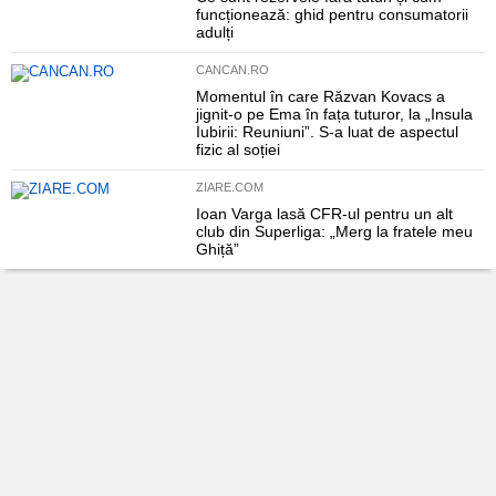
funcționează: ghid pentru consumatorii
adulți
CANCAN.RO
Momentul în care Răzvan Kovacs a
jignit-o pe Ema în fața tuturor, la „Insula
Iubirii: Reuniuni”. S-a luat de aspectul
fizic al soției
ZIARE.COM
Ioan Varga lasă CFR-ul pentru un alt
club din Superliga: „Merg la fratele meu
Ghiță”