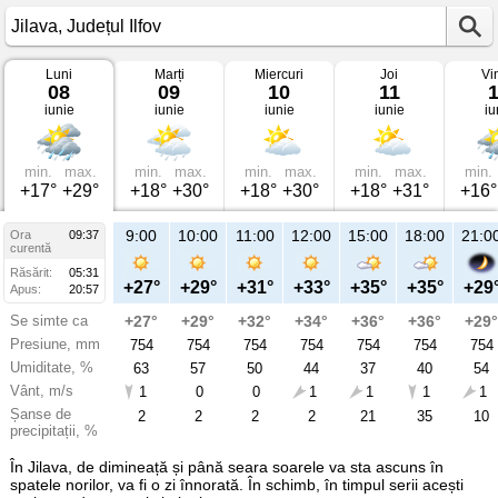
Luni
Marți
Miercuri
Joi
Vi
Vremea
08
09
10
11
în
iunie
iunie
iunie
iunie
iu
Jilava
pe
08
iunie
2026
min.
max.
min.
max.
min.
max.
min.
max.
min.
Județul
+17°
+29°
+18°
+30°
+18°
+30°
+18°
+31°
+16°
Ilfov
9:00
10:00
11:00
12:00
15:00
18:00
21:0
Ora
09:37
curentă
Răsărit:
05:31
+27°
+29°
+31°
+33°
+35°
+35°
+29
Apus:
20:57
Se simte ca
+27°
+29°
+32°
+34°
+36°
+36°
+29°
Presiune, mm
754
754
754
754
754
754
754
Umiditate, %
63
57
50
44
37
40
54
Vânt, m/s
1
0
0
1
1
1
1
Șanse de
2
2
2
2
21
35
10
precipitații, %
În Jilava, de dimineață și până seara soarele va sta ascuns în
spatele norilor, va fi o zi înnorată. În schimb, în timpul serii acești