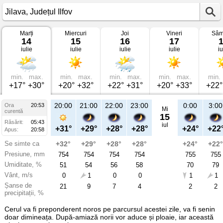
Marți
Miercuri
Joi
Vineri
Sâm
Vremea
14
15
16
17
în
iulie
iulie
iulie
iulie
iu
Jilava
pe
14
iulie
2026
min.
max.
min.
max.
min.
max.
min.
max.
min.
Județul
+17°
+30°
+20°
+32°
+22°
+31°
+20°
+33°
+22°
Ilfov
20:00
21:00
22:00
23:00
0:00
3:00
Ora
20:53
Mi
curentă
15
Răsărit:
05:43
iul
+31°
+29°
+28°
+28°
+24°
+22
Apus:
20:58
Se simte ca
+32°
+29°
+28°
+28°
+24°
+22°
Presiune, mm
754
754
754
754
755
755
Umiditate, %
51
54
56
58
70
79
Vânt, m/s
0
1
0
0
1
1
Șanse de
21
9
7
4
2
2
precipitații, %
Cerul va fi preponderent noros pe parcursul acestei zile, va fi senin
doar dimineața. După-amiază norii vor aduce și ploaie, iar această