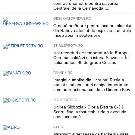
contracronometru pentru salvarea
Centralei de la Cernavodă I...
OBSERVATORNEWS.RO
O nouă amânare pentru locatarii blocului
din Rahova afectat de explozie. Lucrările
încep abia în septembrie
STIRILEPROTV.RO
Noi recorduri de temperatură în Europa.
Cea mai caldă zi din istoria Slovaciei. În
Italia au fost 48 de grade Celsius
FANATIK.RO
Imagini cumplite din Ucraina! Rusia a
atacat stadionul unei echipe importante:
cum au reacționat cei de la Dinamo Kiev
DIGISPORT.RO
Unirea Slobozia - Gloria Bistrița 0-3 |
Scorul final a fost stabilit de o execuție
spectaculoasă
A1.RO
Microsoft avertizează că hackerii ruși te