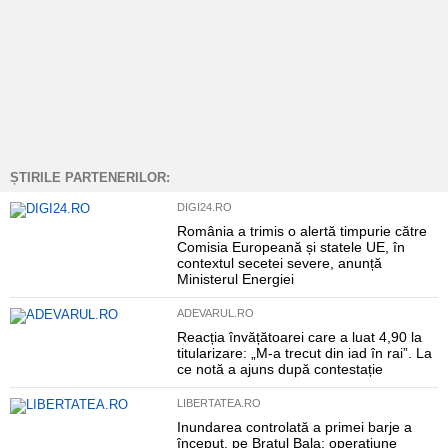
ȘTIRILE PARTENERILOR:
DIGI24.RO
România a trimis o alertă timpurie către
Comisia Europeană și statele UE, în
contextul secetei severe, anunță
Ministerul Energiei
ADEVARUL.RO
Reacția învățătoarei care a luat 4,90 la
titularizare: „M-a trecut din iad în rai”. La
ce notă a ajuns după contestație
LIBERTATEA.RO
Inundarea controlată a primei barje a
început, pe Brațul Bala: operațiune