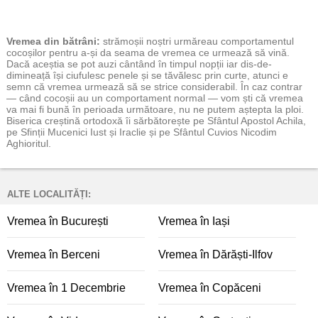
Vremea
din bătrâni:
strămoșii noștri urmăreau comportamentul
cocoșilor pentru a-și da seama de vremea ce urmează să vină.
Dacă aceștia se pot auzi cântând în timpul nopții iar dis-de-
dimineață își ciufulesc penele și se tăvălesc prin curte, atunci e
semn că vremea urmează să se strice considerabil. În caz contrar
— când cocoșii au un comportament normal — vom ști că vremea
va mai fi bună în perioada următoare, nu ne putem aștepta la ploi.
Biserica creștină ortodoxă îi sărbătorește pe Sfântul Apostol Achila,
pe Sfinții Mucenici Iust și Iraclie și pe Sfântul Cuvios Nicodim
Aghioritul.
ALTE LOCALITĂȚI:
Vremea în București
Vremea în Iași
Vremea în Berceni
Vremea în Dărăști-Ilfov
Vremea în 1 Decembrie
Vremea în Copăceni