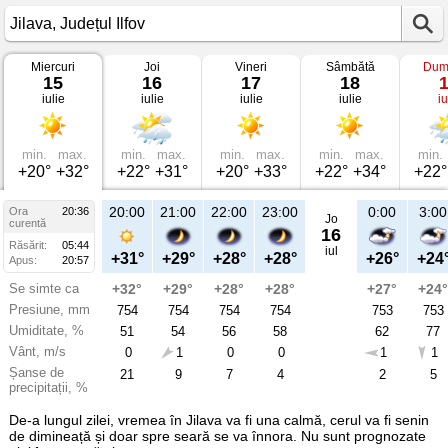
Miercuri
Joi
Vineri
Sâmbătă
Dum
Vremea
15
16
17
18
în
iulie
iulie
iulie
iulie
iu
Jilava
pe
15
iulie
2026
min.
max.
min.
max.
min.
max.
min.
max.
min.
Județul
+20°
+32°
+22°
+31°
+20°
+33°
+22°
+34°
+22°
Ilfov
20:00
21:00
22:00
23:00
0:00
3:00
Ora
20:36
Jo
curentă
16
Răsărit:
05:44
iul
+31°
+29°
+28°
+28°
+26°
+24
Apus:
20:57
Se simte ca
+32°
+29°
+28°
+28°
+27°
+24°
Presiune, mm
754
754
754
754
753
753
Umiditate, %
51
54
56
58
62
77
Vânt, m/s
0
1
0
0
1
1
Șanse de
21
9
7
4
2
5
precipitații, %
De-a lungul zilei, vremea în Jilava va fi una calmă, cerul va fi senin
de dimineață și doar spre seară se va înnora. Nu sunt prognozate