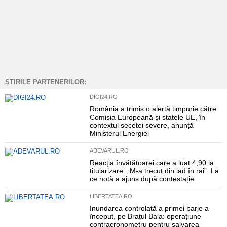
ȘTIRILE PARTENERILOR:
DIGI24.RO
România a trimis o alertă timpurie către
Comisia Europeană și statele UE, în
contextul secetei severe, anunță
Ministerul Energiei
ADEVARUL.RO
Reacția învățătoarei care a luat 4,90 la
titularizare: „M-a trecut din iad în rai”. La
ce notă a ajuns după contestație
LIBERTATEA.RO
Inundarea controlată a primei barje a
început, pe Brațul Bala: operațiune
contracronometru pentru salvarea