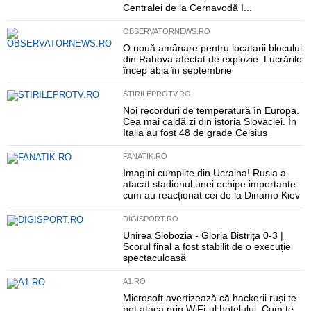
Centralei de la Cernavodă I...
OBSERVATORNEWS.RO
O nouă amânare pentru locatarii blocului
din Rahova afectat de explozie. Lucrările
încep abia în septembrie
STIRILEPROTV.RO
Noi recorduri de temperatură în Europa.
Cea mai caldă zi din istoria Slovaciei. În
Italia au fost 48 de grade Celsius
FANATIK.RO
Imagini cumplite din Ucraina! Rusia a
atacat stadionul unei echipe importante:
cum au reacționat cei de la Dinamo Kiev
DIGISPORT.RO
Unirea Slobozia - Gloria Bistrița 0-3 |
Scorul final a fost stabilit de o execuție
spectaculoasă
A1.RO
Microsoft avertizează că hackerii ruși te
pot ataca prin WiFi-ul hotelului. Cum te