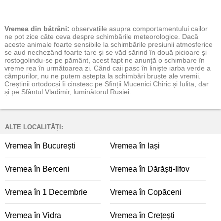
Vremea
din bătrâni:
observațiile asupra comportamentului cailor
ne pot zice câte ceva despre schimbările meteorologice. Dacă
aceste animale foarte sensibile la schimbările presiunii atmosferice
se aud nechezând foarte tare și se văd sărind în două picioare și
rostogolindu-se pe pământ, acest fapt ne anunță o schimbare în
vreme rea în următoarea zi. Când caii pasc în liniște iarba verde a
câmpurilor, nu ne putem aștepta la schimbări bruște ale vremii.
Creștinii ortodocși îi cinstesc pe Sfinții Mucenici Chiric și Iulita, dar
și pe Sfântul Vladimir, luminătorul Rusiei.
ALTE LOCALITĂȚI:
Vremea în București
Vremea în Iași
Vremea în Berceni
Vremea în Dărăști-Ilfov
Vremea în 1 Decembrie
Vremea în Copăceni
Vremea în Vidra
Vremea în Crețești