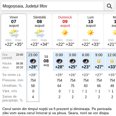
Vineri
Sâmbătă
Duminică
Luni
Ma
Vremea
07
08
09
10
în
august
august
august
august
au
Mogoșoaia
Județul
Ilfov
min.
max.
min.
max.
min.
max.
min.
max.
min.
+22°
+35°
+23°
+34°
+22°
+32°
+22°
+33°
+21°
23:00
0:00
3:00
6:00
9:00
12:0
Ora
23:40
Sâ
curentă
08
Răsărit:
06:08
aug
+28°
+28°
+25°
+23°
+27°
+33
Apus:
20:33
Se simte ca
+28°
+29°
+26°
+23°
+27°
+35°
Presiune, mm
754
754
754
754
754
754
Umiditate, %
58
64
75
83
66
49
Vânt, m/s
0
0
1
1
1
1
Șanse de
4
2
2
2
2
2
precipitații, %
Cerul senin din timpul nopții va fi prezent și dimineața. Pe perioada
zilei vom avea cerul înnorat și va ploua. Seara, norii se vor disipa