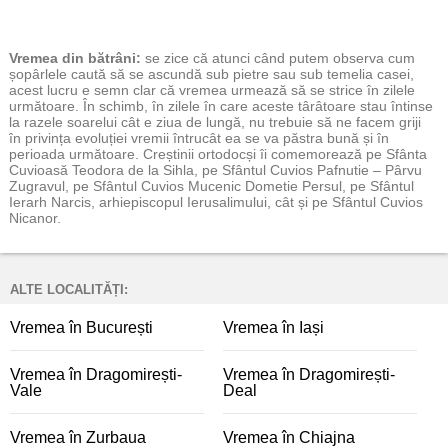
Vremea
din bătrâni:
se zice că atunci când putem observa cum
șopârlele caută să se ascundă sub pietre sau sub temelia casei,
acest lucru e semn clar că vremea urmează să se strice în zilele
următoare. În schimb, în zilele în care aceste târâtoare stau întinse
la razele soarelui cât e ziua de lungă, nu trebuie să ne facem griji
în privința evoluției vremii întrucât ea se va păstra bună și în
perioada următoare. Creștinii ortodocși îi comemorează pe Sfânta
Cuvioasă Teodora de la Sihla, pe Sfântul Cuvios Pafnutie – Pârvu
Zugravul, pe Sfântul Cuvios Mucenic Dometie Persul, pe Sfântul
Ierarh Narcis, arhiepiscopul Ierusalimului, cât și pe Sfântul Cuvios
Nicanor.
ALTE LOCALITĂȚI:
Vremea în București
Vremea în Iași
Vremea în Dragomirești-
Vremea în Dragomirești-
Vale
Deal
Vremea în Zurbaua
Vremea în Chiajna