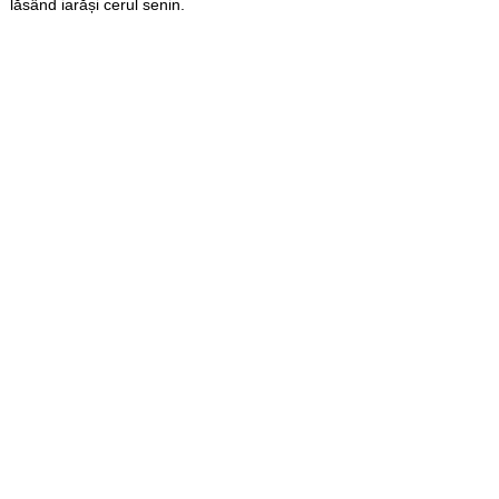
lăsând iarăși cerul senin.