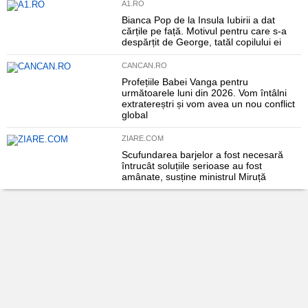
A1.RO
Bianca Pop de la Insula Iubirii a dat
cărțile pe față. Motivul pentru care s-a
despărțit de George, tatăl copilului ei
CANCAN.RO
Profețiile Babei Vanga pentru
următoarele luni din 2026. Vom întâlni
extratereștri și vom avea un nou conflict
global
ZIARE.COM
Scufundarea barjelor a fost necesară
întrucât soluțiile serioase au fost
amânate, susține ministrul Miruță