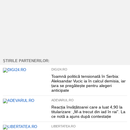
ȘTIRILE PARTENERILOR:
DIGI24.RO
Toamnă politică tensionată în Serbia:
Aleksandar Vucic ia în calcul demisia, iar
țara se pregătește pentru alegeri
anticipate
ADEVARUL.RO
Reacția învățătoarei care a luat 4,90 la
titularizare: „M-a trecut din iad în rai”. La
ce notă a ajuns după contestație
LIBERTATEA.RO