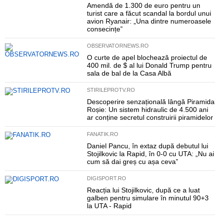
Amendă de 1.300 de euro pentru un
turist care a făcut scandal la bordul unui
avion Ryanair: „Una dintre numeroasele
consecințe”
OBSERVATORNEWS.RO
O curte de apel blochează proiectul de
400 mil. de $ al lui Donald Trump pentru
sala de bal de la Casa Albă
STIRILEPROTV.RO
Descoperire senzațională lângă Piramida
Roșie: Un sistem hidraulic de 4.500 ani
ar conține secretul construirii piramidelor
FANATIK.RO
Daniel Pancu, în extaz după debutul lui
Stojilkovic la Rapid, în 0-0 cu UTA: „Nu ai
cum să dai greș cu așa ceva”
DIGISPORT.RO
Reacția lui Stojilkovic, după ce a luat
galben pentru simulare în minutul 90+3
la UTA - Rapid