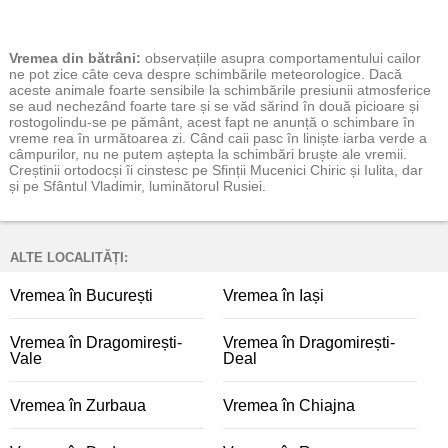
Vremea
din bătrâni:
observațiile asupra comportamentului cailor
ne pot zice câte ceva despre schimbările meteorologice. Dacă
aceste animale foarte sensibile la schimbările presiunii atmosferice
se aud nechezând foarte tare și se văd sărind în două picioare și
rostogolindu-se pe pământ, acest fapt ne anunță o schimbare în
vreme rea în următoarea zi. Când caii pasc în liniște iarba verde a
câmpurilor, nu ne putem aștepta la schimbări bruște ale vremii.
Creștinii ortodocși îi cinstesc pe Sfinții Mucenici Chiric și Iulita, dar
și pe Sfântul Vladimir, luminătorul Rusiei.
ALTE LOCALITĂȚI:
Vremea în București
Vremea în Iași
Vremea în Dragomirești-
Vremea în Dragomirești-
Vale
Deal
Vremea în Zurbaua
Vremea în Chiajna