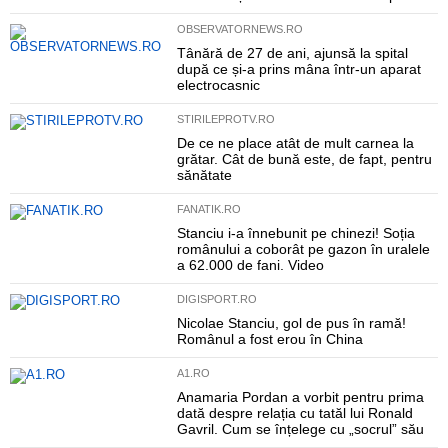
OBSERVATORNEWS.RO
Tânără de 27 de ani, ajunsă la spital
după ce și-a prins mâna într-un aparat
electrocasnic
STIRILEPROTV.RO
De ce ne place atât de mult carnea la
grătar. Cât de bună este, de fapt, pentru
sănătate
FANATIK.RO
Stanciu i-a înnebunit pe chinezi! Soția
românului a coborât pe gazon în uralele
a 62.000 de fani. Video
DIGISPORT.RO
Nicolae Stanciu, gol de pus în ramă!
Românul a fost erou în China
A1.RO
Anamaria Pordan a vorbit pentru prima
dată despre relația cu tatăl lui Ronald
Gavril. Cum se înțelege cu „socrul” său