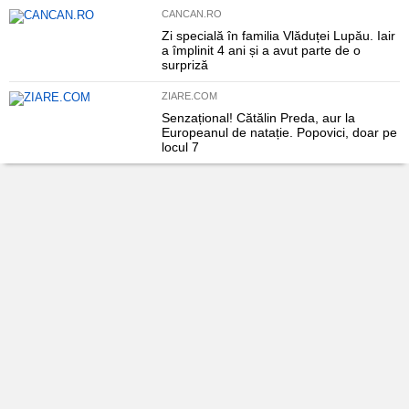
CANCAN.RO
Zi specială în familia Vlăduței Lupău. Iair
a împlinit 4 ani și a avut parte de o
surpriză
ZIARE.COM
Senzațional! Cătălin Preda, aur la
Europeanul de natație. Popovici, doar pe
locul 7