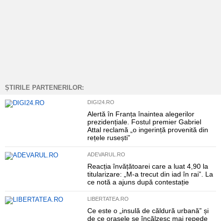
ȘTIRILE PARTENERILOR:
DIGI24.RO
Alertă în Franța înaintea alegerilor
prezidențiale. Fostul premier Gabriel
Attal reclamă „o ingerință provenită din
rețele rusești”
ADEVARUL.RO
Reacția învățătoarei care a luat 4,90 la
titularizare: „M-a trecut din iad în rai”. La
ce notă a ajuns după contestație
LIBERTATEA.RO
Ce este o „insulă de căldură urbană” și
de ce orașele se încălzesc mai repede