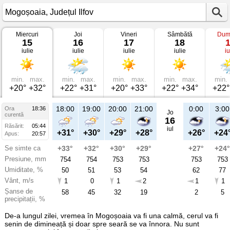
Miercuri
Joi
Vineri
Sâmbătă
Dum
Vremea
15
16
17
18
în
iulie
iulie
iulie
iulie
iu
Mogoșoaia
pe
15
iulie
2026
min.
max.
min.
max.
min.
max.
min.
max.
min.
Județul
+20°
+32°
+22°
+31°
+20°
+33°
+22°
+34°
+22°
Ilfov
18:00
19:00
20:00
21:00
0:00
3:00
Ora
18:36
Jo
curentă
16
Răsărit:
05:44
iul
+31°
+30°
+29°
+28°
+26°
+24
Apus:
20:57
Se simte ca
+33°
+32°
+30°
+29°
+27°
+24°
Presiune, mm
754
754
753
753
753
753
Umiditate, %
50
51
53
54
62
77
Vânt, m/s
1
0
1
2
1
1
Șanse de
58
45
32
19
2
5
precipitații, %
De-a lungul zilei, vremea în Mogoșoaia va fi una calmă, cerul va fi
senin de dimineață și doar spre seară se va înnora. Nu sunt