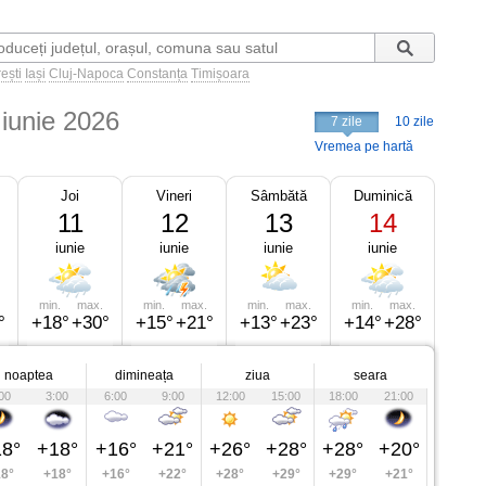
ești
Iași
Cluj-Napoca
Constanța
Timișoara
 iunie 2026
7 zile
10 zile
Vremea pe hartă
Joi
Vineri
Sâmbătă
Duminică
11
12
13
14
iunie
iunie
iunie
iunie
min.
max.
min.
max.
min.
max.
min.
max.
°
+18°
+30°
+15°
+21°
+13°
+23°
+14°
+28°
noaptea
dimineața
ziua
seara
00
3:00
6:00
9:00
12:00
15:00
18:00
21:00
8°
+18°
+16°
+21°
+26°
+28°
+28°
+20°
8°
+18°
+16°
+22°
+28°
+29°
+29°
+21°