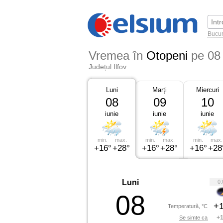
Bucur
Vremea în
Otopeni
pe 08
Județul Ilfov
Luni
Marți
Miercuri
08
09
10
iunie
iunie
iunie
min.
max.
min.
max.
min.
max.
+16°
+28°
+16°
+28°
+16°
+28
Luni
0:
08
+1
Temperatură, °C
+1
Se simte ca