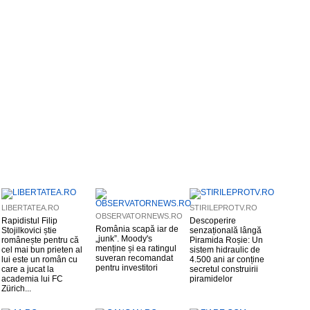
LIBERTATEA.RO
STIRILEPROTV.RO
OBSERVATORNEWS.RO
Rapidistul Filip
Descoperire
România scapă iar de
Stojilkovici știe
senzațională lângă
„junk”. Moody's
românește pentru că
Piramida Roșie: Un
menține și ea ratingul
cel mai bun prieten al
sistem hidraulic de
suveran recomandat
lui este un român cu
4.500 ani ar conține
pentru investitori
care a jucat la
secretul construirii
academia lui FC
piramidelor
Zürich...