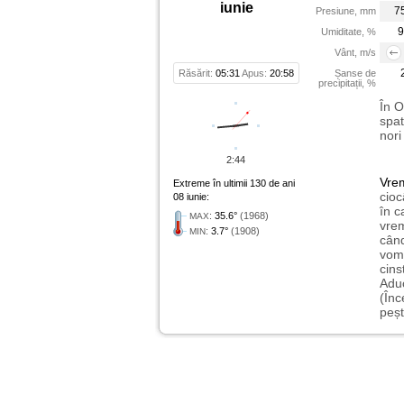
iunie
7
Presiune, mm
9
Umiditate, %
Vânt, m/s
Răsărit:
05:31
Apus:
20:58
Șanse de
precipitații, %
În O
spat
nori
2:44
Vre
Extreme în ultimii 130 de ani
cioc
08 iunie:
în c
:
35.6°
(1968)
MAX
vrem
:
3.7°
(1908)
MIN
când
vom 
cins
Aduc
(Înc
peșt