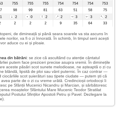
53
755
755
755
754
754
754
753
7
98
99
81
63
51
58
75
1
2
0
2
2
3
3
2
2
2
2
2
9
35
64
33
topeni, de dimineață și până seara soarele va sta ascuns în
ele norilor, va fi o zi înnorată. În schimb, în timpul serii acești
 vor aduce cu ei și ploaie.
mea
din bătrâni:
se zice că ascultând cu atenție cântatul
ârliei putem face preziceri precise asupra vremii. În diminețile
are aceste păsări scot sunete melodioase, ne așteaptă o zi cu
e blândă, lipsită de ploi sau vânt puternic. În caz contrar —
 ciocârliile scot șuierături sau țipete ciudate — putem ști că
avea parte de o zi cu vreme urâtă. Credincioșii ortodocși îi
tesc pe Sfânții Mucenici Nicandru și Marcian, și sărbătoresc
erea moaștelor Sfântului Mare Mucenic Teodor Stratilat
eputul Postului Sfinților Apostoli Petru și Pavel. Dezlegare la
e).