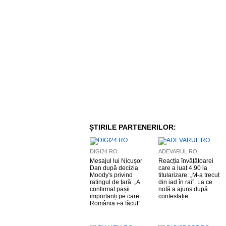
ȘTIRILE PARTENERILOR:
DIGI24.RO
ADEVARUL.RO
Mesajul lui Nicușor
Reacția învățătoarei
Dan după decizia
care a luat 4,90 la
Moody's privind
titularizare: „M-a trecut
ratingul de țară: „A
din iad în rai”. La ce
confirmat pașii
notă a ajuns după
importanți pe care
contestație
România i-a făcut”