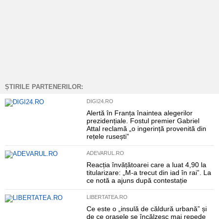
ȘTIRILE PARTENERILOR:
DIGI24.RO
Alertă în Franța înaintea alegerilor
prezidențiale. Fostul premier Gabriel
Attal reclamă „o ingerință provenită din
rețele rusești”
ADEVARUL.RO
Reacția învățătoarei care a luat 4,90 la
titularizare: „M-a trecut din iad în rai”. La
ce notă a ajuns după contestație
LIBERTATEA.RO
Ce este o „insulă de căldură urbană” și
de ce orașele se încălzesc mai repede