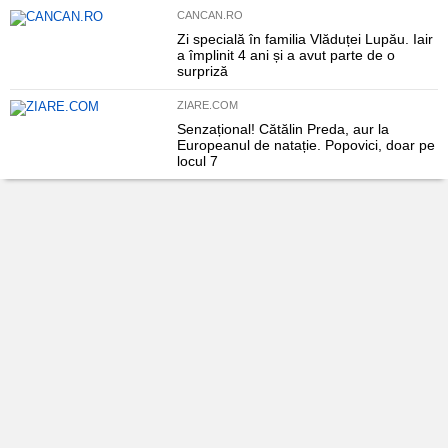
CANCAN.RO
Zi specială în familia Vlăduței Lupău. Iair
a împlinit 4 ani și a avut parte de o
surpriză
ZIARE.COM
Senzațional! Cătălin Preda, aur la
Europeanul de natație. Popovici, doar pe
locul 7