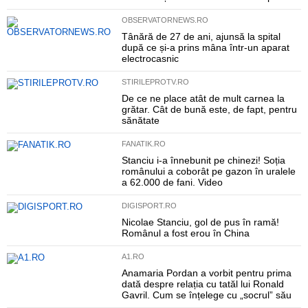
OBSERVATORNEWS.RO
Tânără de 27 de ani, ajunsă la spital
după ce și-a prins mâna într-un aparat
electrocasnic
STIRILEPROTV.RO
De ce ne place atât de mult carnea la
grătar. Cât de bună este, de fapt, pentru
sănătate
FANATIK.RO
Stanciu i-a înnebunit pe chinezi! Soția
românului a coborât pe gazon în uralele
a 62.000 de fani. Video
DIGISPORT.RO
Nicolae Stanciu, gol de pus în ramă!
Românul a fost erou în China
A1.RO
Anamaria Pordan a vorbit pentru prima
dată despre relația cu tatăl lui Ronald
Gavril. Cum se înțelege cu „socrul” său