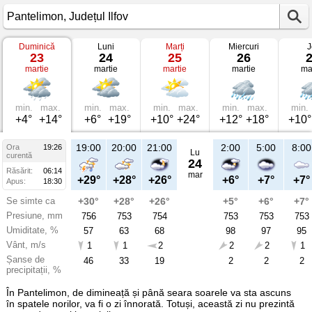
Duminică
Luni
Marți
Miercuri
J
Vremea
23
24
25
26
în
martie
martie
martie
martie
ma
Pantelimon
pe
23
martie
2025
min.
max.
min.
max.
min.
max.
min.
max.
min.
Județul
+4°
+14°
+6°
+19°
+10°
+24°
+12°
+18°
+10°
Ilfov
19:00
20:00
21:00
2:00
5:00
8:00
Ora
19:26
Lu
curentă
24
Răsărit:
06:14
mar
+29°
+28°
+26°
+6°
+7°
+7°
Apus:
18:30
Se simte ca
+30°
+28°
+26°
+5°
+6°
+7°
Presiune, mm
756
753
754
753
753
753
Umiditate, %
57
63
68
98
97
95
Vânt, m/s
1
1
2
2
2
1
Șanse de
46
33
19
2
2
2
precipitații, %
În Pantelimon, de dimineață și până seara soarele va sta ascuns
în spatele norilor, va fi o zi înnorată. Totuși, această zi nu prezintă