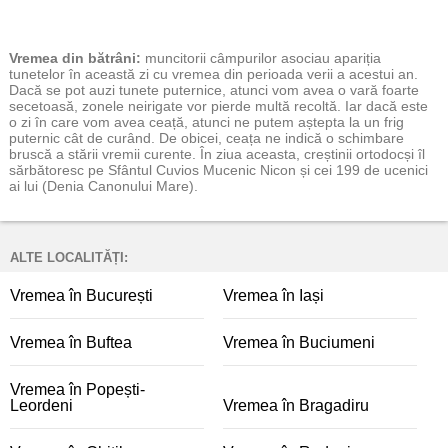
Vremea
din bătrâni:
muncitorii câmpurilor asociau apariția
tunetelor în această zi cu vremea din perioada verii a acestui an.
Dacă se pot auzi tunete puternice, atunci vom avea o vară foarte
secetoasă, zonele neirigate vor pierde multă recoltă. Iar dacă este
o zi în care vom avea ceață, atunci ne putem aștepta la un frig
puternic cât de curând. De obicei, ceața ne indică o schimbare
bruscă a stării vremii curente. În ziua aceasta, creștinii ortodocși îl
sărbătoresc pe Sfântul Cuvios Mucenic Nicon și cei 199 de ucenici
ai lui (Denia Canonului Mare).
ALTE LOCALITĂȚI:
Vremea în București
Vremea în Iași
Vremea în Buftea
Vremea în Buciumeni
Vremea în Popești-
Leordeni
Vremea în Bragadiru