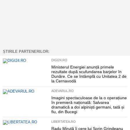
ȘTIRILE PARTENERILOR:
DIGI24.RO
Ministerul Energiei anunță primele
rezultate după scufundarea barjelor în
Dunăre. Ce se întâmplă cu Unitatea 2 de
la Cernavodă
ADEVARUL.RO
Imagini spectaculoase de la o operațiune
în premieră națională: Salvarea
dramatică a doi alpiniști germani, tată și
fiu, din Bucegi
LIBERTATEA.RO
Radu Miruță îi cere lui Sorin Grindeanu