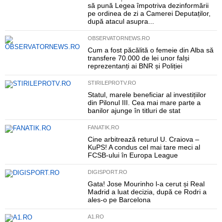
să pună Legea împotriva dezinformării
pe ordinea de zi a Camerei Deputaților,
după atacul asupra...
OBSERVATORNEWS.RO
Cum a fost păcălită o femeie din Alba să
transfere 70.000 de lei unor falși
reprezentanți ai BNR și Poliției
STIRILEPROTV.RO
Statul, marele beneficiar al investițiilor
din Pilonul III. Cea mai mare parte a
banilor ajunge în titluri de stat
FANATIK.RO
Cine arbitrează returul U. Craiova –
KuPS! A condus cel mai tare meci al
FCSB-ului în Europa League
DIGISPORT.RO
Gata! Jose Mourinho l-a cerut și Real
Madrid a luat decizia, după ce Rodri a
ales-o pe Barcelona
A1.RO