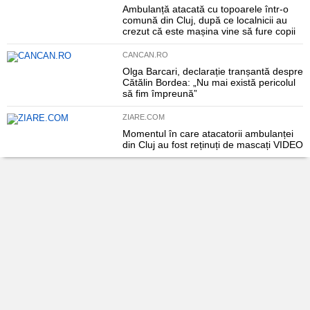
Ambulanță atacată cu topoarele într-o
comună din Cluj, după ce localnicii au
crezut că este mașina vine să fure copii
CANCAN.RO
Olga Barcari, declarație tranșantă despre
Cătălin Bordea: „Nu mai există pericolul
să fim împreună”
ZIARE.COM
Momentul în care atacatorii ambulanței
din Cluj au fost reținuți de mascați VIDEO