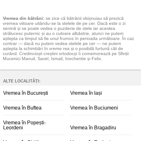
Vremea
din bătrâni:
se zice că bătrânii obișnuiau să prezică
vremea viitoare uitându-se la stelele de pe cer. Dacă este o zi
senină și se poate vedea o puzderie de stele iar acestea
strălucesc puternic și au o culoare albăstrie, atunci ne putem
aștepta ca timpul să fie unul frumos în perioada următoare. În caz
contrar — dacă nu putem vedea stelele pe cer — ne putem
aștepta la schimbări în vreme rea și o posibilă furtună cât de
curând. Credincioșii creștini ortodocși îi comemorează pe Sfinții
Mucenici Manuil, Savel, Ismail, Inochentie și Felix.
ALTE LOCALITĂȚI:
Vremea în București
Vremea în Iași
Vremea în Buftea
Vremea în Buciumeni
Vremea în Popești-
Leordeni
Vremea în Bragadiru