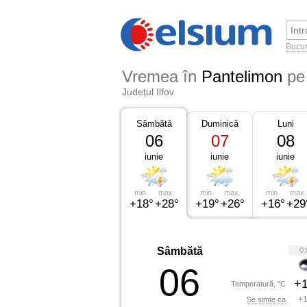
Bucur
Vremea în
Pantelimon
pe
Județul Ilfov
Sâmbătă
Duminică
Luni
06
07
08
iunie
iunie
iunie
min.
max.
min.
max.
min.
max.
+18°
+28°
+19°
+26°
+16°
+29
Sâmbătă
0:
06
+1
Temperatură, °C
+1
Se simte ca