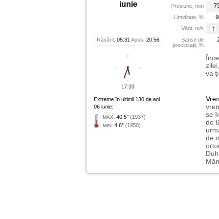
iunie
7
Presiune, mm
9
Umiditate, %
Vânt, m/s
Răsărit:
05:31
Apus:
20:56
Șanse de
precipitații, %
Înce
zile
va ț
17:33
Vre
Extreme în ultimii 130 de ani
vrem
06 iunie:
se î
:
40.5°
(1937)
MAX
de 6
:
4.6°
(1950)
MIN
urmă
de o
orto
Duh 
Mănă