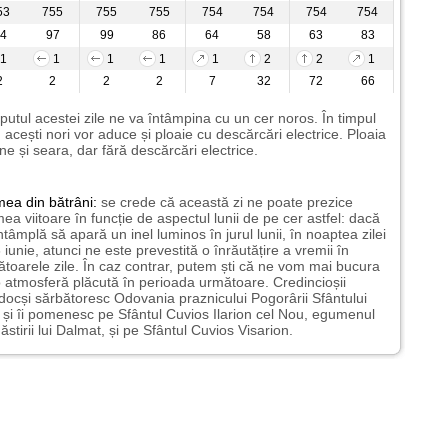
53
755
755
755
754
754
754
754
4
97
99
86
64
58
63
83
1
1
1
1
1
2
2
1
2
2
2
2
7
32
72
66
putul acestei zile ne va întâmpina cu un cer noros. În timpul
i, acești nori vor aduce și ploaie cu descărcări electrice. Ploaia
ine și seara, dar fără descărcări electrice.
mea
din bătrâni:
se crede că această zi ne poate prezice
ea viitoare în funcție de aspectul lunii de pe cer astfel: dacă
ntâmplă să apară un inel luminos în jurul lunii, în noaptea zilei
 iunie, atunci ne este prevestită o înrăutățire a vremii în
toarele zile. În caz contrar, putem ști că ne vom mai bucura
 atmosferă plăcută în perioada următoare. Credincioșii
docși sărbătoresc Odovania praznicului Pogorârii Sfântului
și îi pomenesc pe Sfântul Cuvios Ilarion cel Nou, egumenul
stirii lui Dalmat, și pe Sfântul Cuvios Visarion.