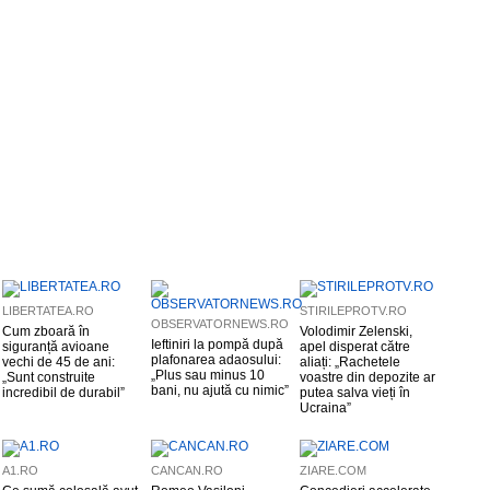
LIBERTATEA.RO
STIRILEPROTV.RO
OBSERVATORNEWS.RO
Cum zboară în
Volodimir Zelenski,
Ieftiniri la pompă după
siguranță avioane
apel disperat către
plafonarea adaosului:
vechi de 45 de ani:
aliați: „Rachetele
„Plus sau minus 10
„Sunt construite
voastre din depozite ar
bani, nu ajută cu nimic”
incredibil de durabil”
putea salva vieți în
Ucraina”
A1.RO
CANCAN.RO
ZIARE.COM