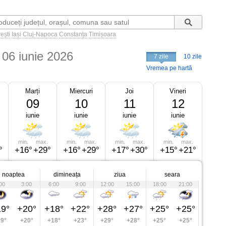
ești
Iași
Cluj-Napoca
Constanța
Timișoara
 06 iunie 2026
7 zile
10 zile
Vremea pe hartă
Marți
Miercuri
Joi
Vineri
09
10
11
12
iunie
iunie
iunie
iunie
min.
max.
min.
max.
min.
max.
min.
max.
°
+16°
+29°
+16°
+29°
+17°
+30°
+15°
+21°
noaptea
dimineața
ziua
seara
00
3:00
6:00
9:00
12:00
15:00
18:00
21:00
9°
+20°
+18°
+22°
+28°
+27°
+25°
+25°
9°
+20°
+18°
+23°
+29°
+28°
+25°
+25°