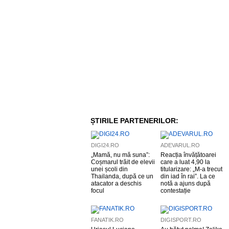
ȘTIRILE PARTENERILOR:
DIGI24.RO
ADEVARUL.RO
„Mamă, nu mă suna”:
Reacția învățătoarei
Coșmarul trăit de elevii
care a luat 4,90 la
unei școli din
titularizare: „M-a trecut
Thailanda, după ce un
din iad în rai”. La ce
atacator a deschis
notă a ajuns după
focul
contestație
FANATIK.RO
DIGISPORT.RO