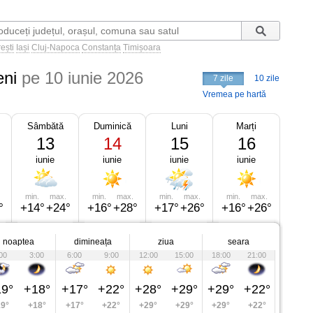
ești
Iași
Cluj-Napoca
Constanța
Timișoara
eni
pe 10 iunie 2026
7 zile
10 zile
Vremea pe hartă
Sâmbătă
Duminică
Luni
Marți
13
14
15
16
iunie
iunie
iunie
iunie
min.
max.
min.
max.
min.
max.
min.
max.
°
+14°
+24°
+16°
+28°
+17°
+26°
+16°
+26°
noaptea
dimineața
ziua
seara
00
3:00
6:00
9:00
12:00
15:00
18:00
21:00
9°
+18°
+17°
+22°
+28°
+29°
+29°
+22°
9°
+18°
+17°
+22°
+29°
+29°
+29°
+22°