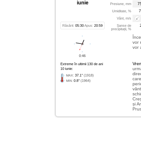
iunie
7
Presiune, mm
7
Umiditate, %
Vânt, m/s
Răsărit:
05:30
Apus:
20:59
Șanse de
precipitații, %
Înce
vor 
vor 
0:46
Vre
Extreme în ultimii 130 de ani
urmă
10 iunie:
dire
:
37.1°
(1918)
MAX
care
:
0.8°
(1964)
MIN
peri
vânt
schi
Creș
și A
Prus