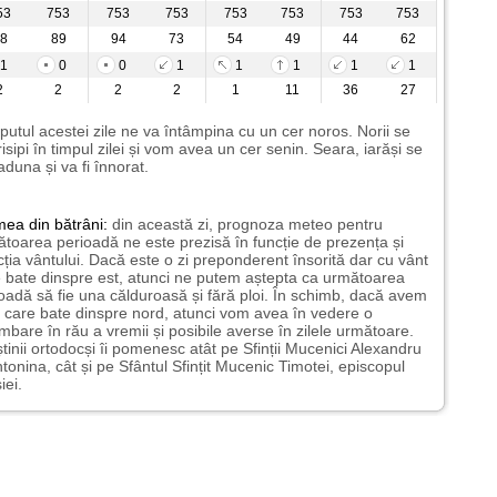
53
753
753
753
753
753
753
753
8
89
94
73
54
49
44
62
1
0
0
1
1
1
1
1
2
2
2
2
1
11
36
27
putul acestei zile ne va întâmpina cu un cer noros. Norii se
risipi în timpul zilei și vom avea un cer senin. Seara, iarăși se
aduna și va fi înnorat.
mea
din bătrâni:
din această zi, prognoza meteo pentru
toarea perioadă ne este prezisă în funcție de prezența și
cția vântului. Dacă este o zi preponderent însorită dar cu vânt
 bate dinspre est, atunci ne putem aștepta ca următoarea
oadă să fie una călduroasă și fără ploi. În schimb, dacă avem
 care bate dinspre nord, atunci vom avea în vedere o
mbare în rău a vremii și posibile averse în zilele următoare.
tinii ortodocși îi pomenesc atât pe Sfinții Mucenici Alexandru
ntonina, cât și pe Sfântul Sfințit Mucenic Timotei, episcopul
iei.