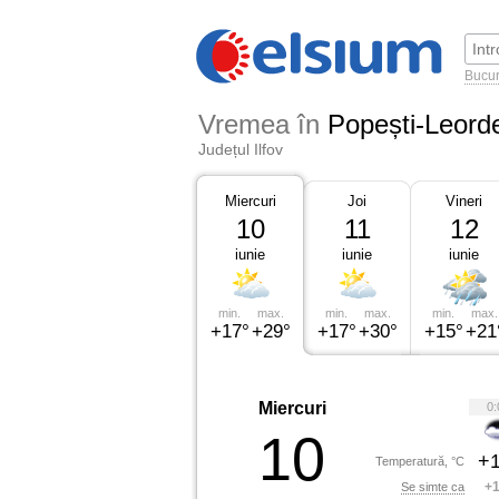
Bucur
Vremea în
Popești-Leord
Județul Ilfov
Miercuri
Joi
Vineri
10
11
12
iunie
iunie
iunie
min.
max.
min.
max.
min.
max.
+17°
+29°
+17°
+30°
+15°
+21
Miercuri
0:
10
+1
Temperatură, °C
+1
Se simte ca