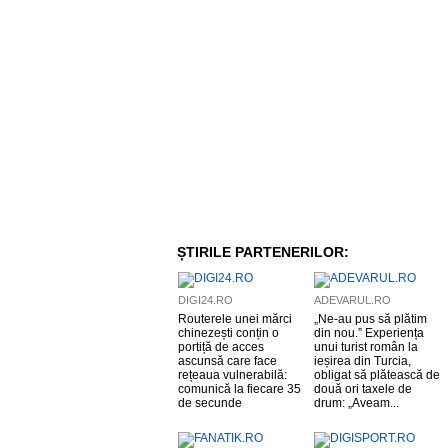
ȘTIRILE PARTENERILOR:
DIGI24.RO
ADEVARUL.RO
Routerele unei mărci
„Ne-au pus să plătim
chinezești conțin o
din nou.” Experiența
portiță de acces
unui turist român la
ascunsă care face
ieșirea din Turcia,
rețeaua vulnerabilă:
obligat să plătească de
comunică la fiecare 35
două ori taxele de
de secunde
drum: „Aveam...