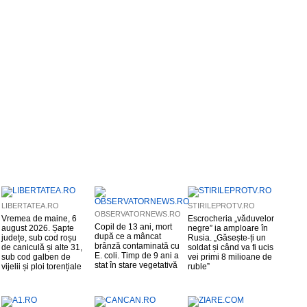
LIBERTATEA.RO
STIRILEPROTV.RO
OBSERVATORNEWS.RO
Vremea de maine, 6
Escrocheria „văduvelor
Copil de 13 ani, mort
august 2026. Șapte
negre” ia amploare în
după ce a mâncat
județe, sub cod roșu
Rusia. „Găsește-ți un
brânză contaminată cu
de caniculă și alte 31,
soldat și când va fi ucis
E. coli. Timp de 9 ani a
sub cod galben de
vei primi 8 milioane de
stat în stare vegetativă
vijelii și ploi torențiale
ruble”