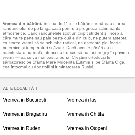
Vremea
din bătrâni:
în ziua de 11 iulie bătrânii urmăreau starea
rândunelelor de pe lângă casă pentru a prognoza schimbările
atmosferice. Când rândunelele scot un ciripit strident și încep a
căra multe pene sau paie peste ouăle din cuib, ne putem aștepta
ca starea vremii să se schimbe radical, ne așteaptă ploi foarte
puternice și temperaturi scăzute. Dacă aceste păsări au o
manifestare normală, atunci nu trebuie să ne facem griji în privința
vremii — ea se va mai păstra bună. Creștinii ortodocși le
sărbătoresc pe Sfânta Mare Muceniță Eufimia și pe Sfânta Olga,
cea întocmai cu Apostolii și luminătoarea Rusiei.
ALTE LOCALITĂȚI:
Vremea în București
Vremea în Iași
Vremea în Bragadiru
Vremea în Chitila
Vremea în Rudeni
Vremea în Otopeni