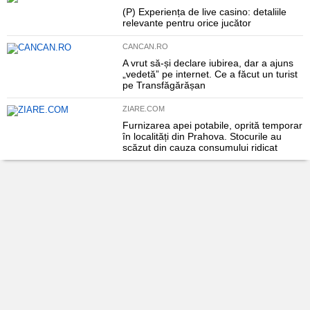
(P) Experiența de live casino: detaliile
relevante pentru orice jucător
CANCAN.RO
A vrut să-și declare iubirea, dar a ajuns
„vedetă” pe internet. Ce a făcut un turist
pe Transfăgărășan
ZIARE.COM
Furnizarea apei potabile, oprită temporar
în localități din Prahova. Stocurile au
scăzut din cauza consumului ridicat