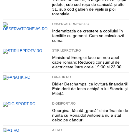
județe, sub cod roșu de caniculă și alte
31, sub cod galben de vijelii și ploi
torențiale
OBSERVATORNEWS.RO
Indemnizația de creștere a copilului în
familiile cu gemeni. Cum se calculează
suma
STIRILEPROTV.RO
Ministerul Energiei face un nou apel
către români: Reduceți consumul de
electricitate între orele 19:00 și 23:00
FANATIK.RO
Didier Deschamps, ce lovitură financiară!
Este dorit de fosta echipă a lui Stanciu și
Mitriță
DIGISPORT.RO
Georgina, făcută „grasă” chiar înainte de
nunta cu Ronaldo! Antonela nu a stat
deloc pe gânduri
A1.RO