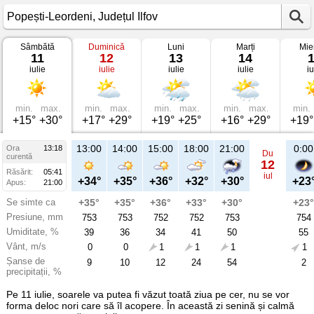
Sâmbătă
Duminică
Luni
Marți
Mie
Vremea
11
12
13
14
în
iulie
iulie
iulie
iulie
iu
Popești-
Leordeni
pe
11
iulie
min.
max.
min.
max.
min.
max.
min.
max.
min.
2026
+15°
+30°
+17°
+29°
+19°
+25°
+16°
+29°
+19°
Județul
Ilfov
13:00
14:00
15:00
18:00
21:00
0:00
Ora
13:18
Du
curentă
12
Răsărit:
05:41
iul
+34°
+35°
+36°
+32°
+30°
+23
Apus:
21:00
Se simte ca
+35°
+35°
+36°
+33°
+30°
+23°
Presiune, mm
753
753
752
752
753
754
Umiditate, %
39
36
34
41
50
55
Vânt, m/s
0
0
1
1
1
1
Șanse de
9
10
12
24
54
2
precipitații, %
Pe 11 iulie, soarele va putea fi văzut toată ziua pe cer, nu se vor
forma deloc nori care să îl acopere. În această zi senină și calmă