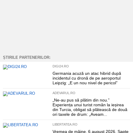
ȘTIRILE PARTENERILOR:
DIGI24.RO
Germania acuză un atac hibrid după
incidentul cu dronă de pe aeroportul
Leipzig: „E un nou nivel de pericol”
ADEVARUL.RO
„Ne-au pus să plătim din nou.”
Experiența unui turist român la ieșirea
din Turcia, obligat să plătească de două
ori taxele de drum: „Aveam...
LIBERTATEA.RO
Vremea de mâine, 6 august 2026. Șapte