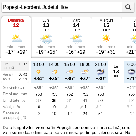
Duminică
Luni
Marți
Miercuri
J
Vremea
12
13
14
15
în
iulie
iulie
iulie
iulie
iu
Popești-
Leordeni
pe
12
iulie
min.
max.
min.
max.
min.
max.
min.
max.
min.
2026
+17°
+29°
+19°
+25°
+16°
+29°
+19°
+31°
+21°
Județul
Ilfov
13:00
14:00
15:00
18:00
21:00
0:00
Ora
13:17
Lu
curentă
13
Răsărit:
05:42
iul
+34°
+35°
+36°
+32°
+30°
+21
Apus:
20:59
Se simte ca
+35°
+35°
+36°
+33°
+30°
+21°
Presiune, mm
753
753
752
752
753
755
Umiditate, %
39
36
34
41
50
82
Vânt, m/s
0
0
1
1
1
1
Șanse de
9
10
12
24
54
42
precipitații, %
De-a lungul zilei, vremea în Popești-Leordeni va fi una calmă, cerul
va fi senin doar dimineața, se va înnora pe timpul zilei și seara. Nu