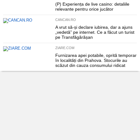
(P) Experiența de live casino: detaliile
relevante pentru orice jucător
CANCAN.RO
A vrut să-și declare iubirea, dar a ajuns
„vedetă” pe internet. Ce a făcut un turist
pe Transfăgărășan
ZIARE.COM
Furnizarea apei potabile, oprită temporar
în localități din Prahova. Stocurile au
scăzut din cauza consumului ridicat