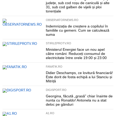
județe, sub cod roșu de caniculă și alte
31, sub cod galben de vijelii și ploi
torențiale
OBSERVATORNEWS.RO
Indemnizația de creștere a copilului în
familiile cu gemeni. Cum se calculează
suma
STIRILEPROTV.RO
Ministerul Energiei face un nou apel
către români: Reduceți consumul de
electricitate între orele 19:00 și 23:00
FANATIK.RO
Didier Deschamps, ce lovitură financiară!
Este dorit de fosta echipă a lui Stanciu și
Mitriță
DIGISPORT.RO
Georgina, făcută „grasă” chiar înainte de
nunta cu Ronaldo! Antonela nu a stat
deloc pe gânduri
A1.RO