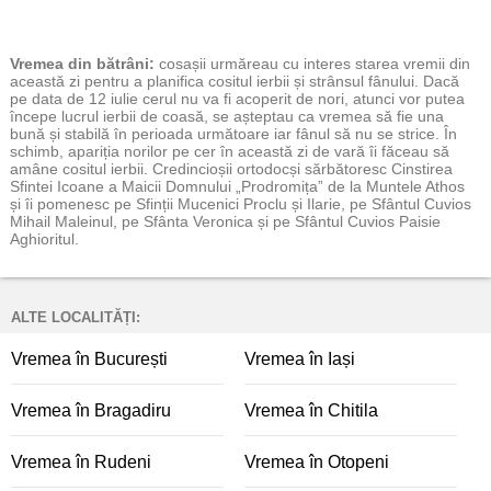
Vremea
din bătrâni:
cosașii urmăreau cu interes starea vremii din
această zi pentru a planifica cositul ierbii și strânsul fânului. Dacă
pe data de 12 iulie cerul nu va fi acoperit de nori, atunci vor putea
începe lucrul ierbii de coasă, se așteptau ca vremea să fie una
bună și stabilă în perioada următoare iar fânul să nu se strice. În
schimb, apariția norilor pe cer în această zi de vară îi făceau să
amâne cositul ierbii. Credincioșii ortodocși sărbătoresc Cinstirea
Sfintei Icoane a Maicii Domnului „Prodromița” de la Muntele Athos
și îi pomenesc pe Sfinții Mucenici Proclu și Ilarie, pe Sfântul Cuvios
Mihail Maleinul, pe Sfânta Veronica și pe Sfântul Cuvios Paisie
Aghioritul.
ALTE LOCALITĂȚI:
Vremea în București
Vremea în Iași
Vremea în Bragadiru
Vremea în Chitila
Vremea în Rudeni
Vremea în Otopeni