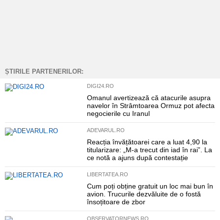
ȘTIRILE PARTENERILOR:
DIGI24.RO
Omanul avertizează că atacurile asupra
navelor în Strâmtoarea Ormuz pot afecta
negocierile cu Iranul
ADEVARUL.RO
Reacția învățătoarei care a luat 4,90 la
titularizare: „M-a trecut din iad în rai”. La
ce notă a ajuns după contestație
LIBERTATEA.RO
Cum poți obține gratuit un loc mai bun în
avion. Trucurile dezvăluite de o fostă
însoțitoare de zbor
OBSERVATORNEWS.RO