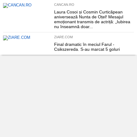
CANCAN.RO
Laura Cosoi și Cosmin Curticăpean
aniversează Nunta de Oțel! Mesajul
emoționant transmis de actriță: „Iubirea
nu înseamnă doar...
ZIARE.COM
Final dramatic în meciul Farul -
Csikszereda. S-au marcat 5 goluri