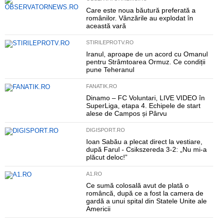
Care este noua băutură preferată a
românilor. Vânzările au explodat în
această vară
STIRILEPROTV.RO
Iranul, aproape de un acord cu Omanul
pentru Strâmtoarea Ormuz. Ce condiții
pune Teheranul
FANATIK.RO
Dinamo – FC Voluntari, LIVE VIDEO în
SuperLiga, etapa 4. Echipele de start
alese de Campos și Pârvu
DIGISPORT.RO
Ioan Sabău a plecat direct la vestiare,
după Farul - Csikszereda 3-2: „Nu mi-a
plăcut deloc!”
A1.RO
Ce sumă colosală avut de plată o
româncă, după ce a fost la camera de
gardă a unui spital din Statele Unite ale
Americii