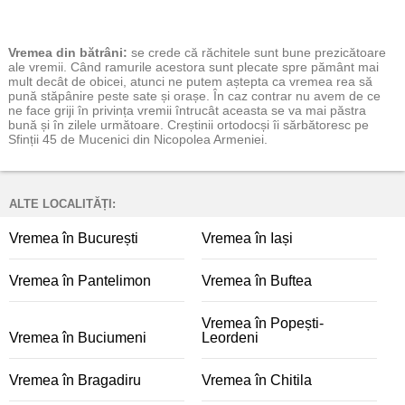
Vremea
din bătrâni:
se crede că răchitele sunt bune prezicătoare
ale vremii. Când ramurile acestora sunt plecate spre pământ mai
mult decât de obicei, atunci ne putem aștepta ca vremea rea să
pună stăpânire peste sate și orașe. În caz contrar nu avem de ce
ne face griji în privința vremii întrucât aceasta se va mai păstra
bună și în zilele următoare. Creștinii ortodocși îi sărbătoresc pe
Sfinții 45 de Mucenici din Nicopolea Armeniei.
ALTE LOCALITĂȚI:
Vremea în București
Vremea în Iași
Vremea în Pantelimon
Vremea în Buftea
Vremea în Popești-
Vremea în Buciumeni
Leordeni
Vremea în Bragadiru
Vremea în Chitila