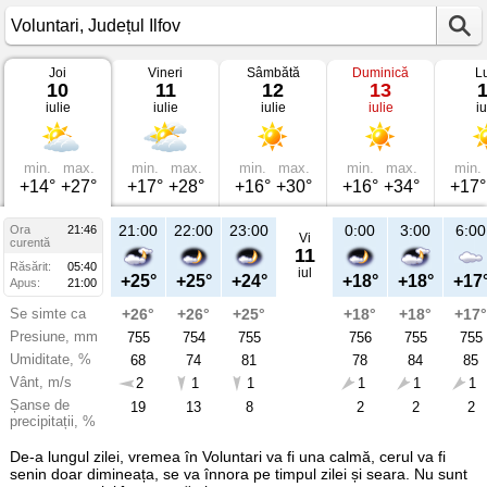
Joi
Vineri
Sâmbătă
Duminică
L
Vremea
10
11
12
13
în
iulie
iulie
iulie
iulie
iu
Voluntari
pe
10
iulie
2025
min.
max.
min.
max.
min.
max.
min.
max.
min.
Județul
+14°
+27°
+17°
+28°
+16°
+30°
+16°
+34°
+17°
Ilfov
21:00
22:00
23:00
0:00
3:00
6:00
Ora
21:46
Vi
curentă
11
Răsărit:
05:40
iul
+25°
+25°
+24°
+18°
+18°
+17
Apus:
21:00
Se simte ca
+26°
+26°
+25°
+18°
+18°
+17°
Presiune, mm
755
754
755
756
755
755
Umiditate, %
68
74
81
78
84
85
Vânt, m/s
2
1
1
1
1
1
Șanse de
19
13
8
2
2
2
precipitații, %
De-a lungul zilei, vremea în Voluntari va fi una calmă, cerul va fi
senin doar dimineața, se va înnora pe timpul zilei și seara. Nu sunt