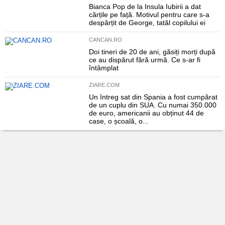
Bianca Pop de la Insula Iubirii a dat
cărțile pe față. Motivul pentru care s-a
despărțit de George, tatăl copilului ei
CANCAN.RO
Doi tineri de 20 de ani, găsiți morți după
ce au dispărut fără urmă. Ce s-ar fi
întâmplat
ZIARE.COM
Un întreg sat din Spania a fost cumpărat
de un cuplu din SUA. Cu numai 350.000
de euro, americanii au obținut 44 de
case, o școală, o...