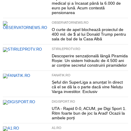
medical și a încasat până la 6.000 de
euro pe lună. Acum contestă
pensionarea
OBSERVATORNEWS.RO
O curte de apel blochează proiectul de
400 mil. de $ al lui Donald Trump pentru
sala de bal de la Casa Albă
STIRILEPROTV.RO
Descoperire senzațională lângă Piramida
Roșie: Un sistem hidraulic de 4.500 ani
ar conține secretul construirii piramidelor
FANATIK.RO
Șeful din SuperLiga a anunțat în direct
că el se dă la o parte dacă vine Neluțu
Varga investitor. Exclusiv
DIGISPORT.RO
UTA - Rapid 0-0, ACUM, pe Digi Sport 1.
Ritm foarte bun de joc la Arad! Ocazii la
ambele porți
A1.RO