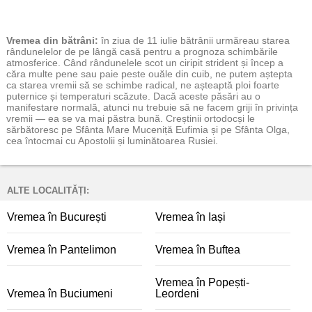
Vremea
din bătrâni:
în ziua de 11 iulie bătrânii urmăreau starea
rândunelelor de pe lângă casă pentru a prognoza schimbările
atmosferice. Când rândunelele scot un ciripit strident și încep a
căra multe pene sau paie peste ouăle din cuib, ne putem aștepta
ca starea vremii să se schimbe radical, ne așteaptă ploi foarte
puternice și temperaturi scăzute. Dacă aceste păsări au o
manifestare normală, atunci nu trebuie să ne facem griji în privința
vremii — ea se va mai păstra bună. Creștinii ortodocși le
sărbătoresc pe Sfânta Mare Muceniță Eufimia și pe Sfânta Olga,
cea întocmai cu Apostolii și luminătoarea Rusiei.
ALTE LOCALITĂȚI:
Vremea în București
Vremea în Iași
Vremea în Pantelimon
Vremea în Buftea
Vremea în Popești-
Vremea în Buciumeni
Leordeni