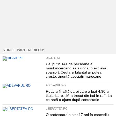
ȘTIRILE PARTENERILOR:
DIGI24.RO
Cel puțin 141 de persoane au
murit încercând să ajungă în exclava
spaniolă Ceuta și bilanțul ar putea
crește, anunță asociații marocane
ADEVARUL.RO
Reacția învățătoarei care a luat 4,90 la
titularizare: „M-a trecut din iad în rai”. La
ce notă a ajuns după contestație
LIBERTATEA.RO
O profesoară a stat 17 ani în concediu