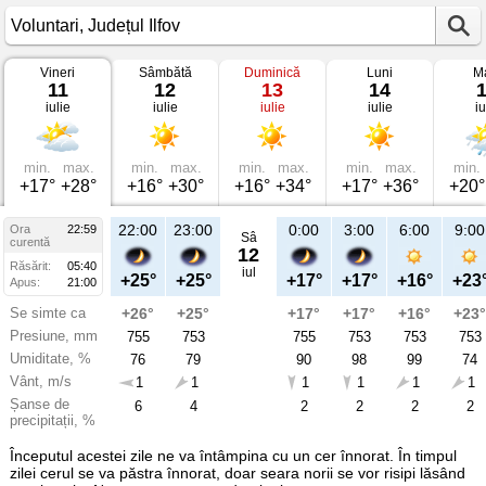
Vineri
Sâmbătă
Duminică
Luni
Ma
Vremea
11
12
13
14
în
iulie
iulie
iulie
iulie
iu
Voluntari
pe
11
iulie
2025
min.
max.
min.
max.
min.
max.
min.
max.
min.
Județul
+17°
+28°
+16°
+30°
+16°
+34°
+17°
+36°
+20°
Ilfov
22:00
23:00
0:00
3:00
6:00
9:00
Ora
22:59
Sâ
curentă
12
Răsărit:
05:40
iul
+25°
+25°
+17°
+17°
+16°
+23
Apus:
21:00
Se simte ca
+26°
+25°
+17°
+17°
+16°
+23°
Presiune, mm
755
753
755
753
753
753
Umiditate, %
76
79
90
98
99
74
Vânt, m/s
1
1
1
1
1
1
Șanse de
6
4
2
2
2
2
precipitații, %
Începutul acestei zile ne va întâmpina cu un cer înnorat. În timpul
zilei cerul se va păstra înnorat, doar seara norii se vor risipi lăsând