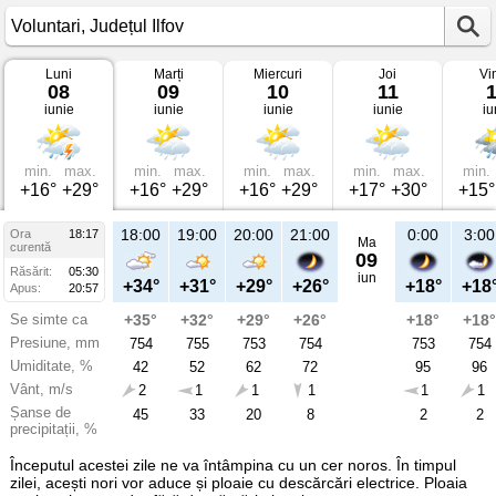
Luni
Marți
Miercuri
Joi
Vi
Vremea
08
09
10
11
în
iunie
iunie
iunie
iunie
iu
Voluntari
pe
08
iunie
2026
min.
max.
min.
max.
min.
max.
min.
max.
min.
Județul
+16°
+29°
+16°
+29°
+16°
+29°
+17°
+30°
+15°
Ilfov
18:00
19:00
20:00
21:00
0:00
3:00
Ora
18:17
Ma
curentă
09
Răsărit:
05:30
iun
+34°
+31°
+29°
+26°
+18°
+18
Apus:
20:57
Se simte ca
+35°
+32°
+29°
+26°
+18°
+18°
Presiune, mm
754
755
753
754
753
754
Umiditate, %
42
52
62
72
95
96
Vânt, m/s
2
1
1
1
1
1
Șanse de
45
33
20
8
2
2
precipitații, %
Începutul acestei zile ne va întâmpina cu un cer noros. În timpul
zilei, acești nori vor aduce și ploaie cu descărcări electrice. Ploaia