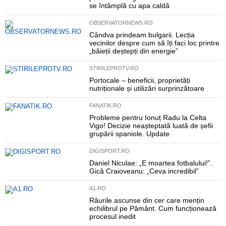
se întâmplă cu apa caldă
OBSERVATORNEWS.RO
Cândva prindeam bulgarii. Lecția
vecinilor despre cum să îți faci loc printre
„băieții deștepți din energie”
STIRILEPROTV.RO
Portocale – beneficii, proprietăți
nutriționale și utilizări surprinzătoare
FANATIK.RO
Probleme pentru Ionuț Radu la Celta
Vigo! Decizie neașteptată luată de șefii
grupării spaniole. Update
DIGISPORT.RO
Daniel Niculae: „E moartea fotbalului!”.
Gică Craioveanu: „Ceva incredibil”
A1.RO
Râurile ascunse din cer care mențin
echilibrul pe Pământ. Cum funcționează
procesul inedit