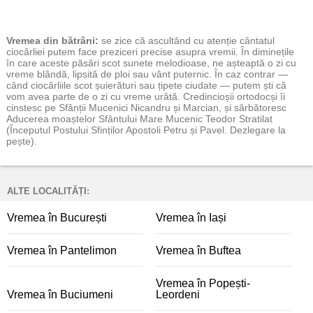
Vremea
din bătrâni:
se zice că ascultând cu atenție cântatul
ciocârliei putem face preziceri precise asupra vremii. În diminețile
în care aceste păsări scot sunete melodioase, ne așteaptă o zi cu
vreme blândă, lipsită de ploi sau vânt puternic. În caz contrar —
când ciocârliile scot șuierături sau țipete ciudate — putem ști că
vom avea parte de o zi cu vreme urâtă. Credincioșii ortodocși îi
cinstesc pe Sfânții Mucenici Nicandru și Marcian, și sărbătoresc
Aducerea moaștelor Sfântului Mare Mucenic Teodor Stratilat
(Începutul Postului Sfinților Apostoli Petru și Pavel. Dezlegare la
pește).
ALTE LOCALITĂȚI:
Vremea în București
Vremea în Iași
Vremea în Pantelimon
Vremea în Buftea
Vremea în Popești-
Vremea în Buciumeni
Leordeni