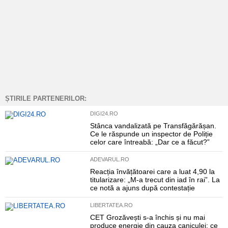
ȘTIRILE PARTENERILOR:
DIGI24.RO
Stânca vandalizată pe Transfăgărășan.
Ce le răspunde un inspector de Poliție
celor care întreabă: „Dar ce a făcut?”
ADEVARUL.RO
Reacția învățătoarei care a luat 4,90 la
titularizare: „M-a trecut din iad în rai”. La
ce notă a ajuns după contestație
LIBERTATEA.RO
CET Grozăvești s-a închis și nu mai
produce energie din cauza caniculei: ce