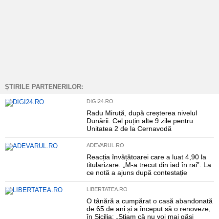
ȘTIRILE PARTENERILOR:
DIGI24.RO
Radu Miruță, după creșterea nivelul
Dunării: Cel puțin alte 9 zile pentru
Unitatea 2 de la Cernavodă
ADEVARUL.RO
Reacția învățătoarei care a luat 4,90 la
titularizare: „M-a trecut din iad în rai”. La
ce notă a ajuns după contestație
LIBERTATEA.RO
O tânără a cumpărat o casă abandonată
de 65 de ani și a început să o renoveze,
în Sicilia: „Știam că nu voi mai găsi