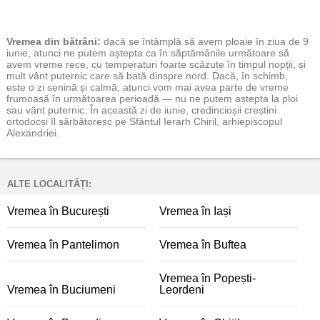
Vremea
din bătrâni:
dacă se întâmplă să avem ploaie în ziua de 9
iunie, atunci ne putem aștepta ca în săptămânile următoare să
avem vreme rece, cu temperaturi foarte scăzute în timpul nopții, și
mult vânt puternic care să bată dinspre nord. Dacă, în schimb,
este o zi senină și calmă, atunci vom mai avea parte de vreme
frumoasă în următoarea perioadă — nu ne putem aștepta la ploi
sau vânt puternic. În această zi de iunie, credincioșii creștini
ortodocși îl sărbătoresc pe Sfântul Ierarh Chiril, arhiepiscopul
Alexandriei.
ALTE LOCALITĂȚI:
Vremea în București
Vremea în Iași
Vremea în Pantelimon
Vremea în Buftea
Vremea în Popești-
Vremea în Buciumeni
Leordeni