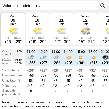
Marți
Miercuri
Joi
Vineri
Sâm
Vremea
09
10
11
12
în
iunie
iunie
iunie
iunie
iu
Voluntari
pe
09
iunie
2026
min.
max.
min.
max.
min.
max.
min.
max.
min.
Județul
+16°
+29°
+16°
+29°
+17°
+30°
+15°
+21°
+13°
Ilfov
11:00
12:00
13:00
14:00
15:00
18:00
21:0
Ora
11:09
curentă
Răsărit:
05:30
+26°
+27°
+28°
+29°
+30°
+31°
+23
Apus:
20:58
Se simte ca
+26°
+27°
+28°
+29°
+30°
+31°
+23°
Presiune, mm
756
755
755
756
755
755
755
Umiditate, %
56
51
48
45
42
45
67
Vânt, m/s
2
2
2
2
2
2
1
Șanse de
8
6
7
8
9
11
6
precipitații, %
Începutul acestei zile ne va întâmpina cu un cer noros. Norii se vor
risipi în timpul zilei și vom avea un cer senin. Seara, iarăși se vor