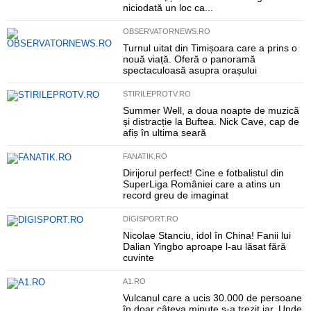
niciodată un loc ca...
OBSERVATORNEWS.RO
Turnul uitat din Timișoara care a prins o
nouă viață. Oferă o panoramă
spectaculoasă asupra orașului
STIRILEPROTV.RO
Summer Well, a doua noapte de muzică
și distracție la Buftea. Nick Cave, cap de
afiș în ultima seară
FANATIK.RO
Dirijorul perfect! Cine e fotbalistul din
SuperLiga României care a atins un
record greu de imaginat
DIGISPORT.RO
Nicolae Stanciu, idol în China! Fanii lui
Dalian Yingbo aproape l-au lăsat fără
cuvinte
A1.RO
Vulcanul care a ucis 30.000 de persoane
în doar câteva minute s-a trezit iar. Unde