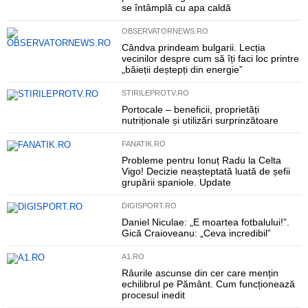
se întâmplă cu apa caldă
OBSERVATORNEWS.RO
Cândva prindeam bulgarii. Lecția
vecinilor despre cum să îți faci loc printre
„băieții deștepți din energie”
STIRILEPROTV.RO
Portocale – beneficii, proprietăți
nutriționale și utilizări surprinzătoare
FANATIK.RO
Probleme pentru Ionuț Radu la Celta
Vigo! Decizie neașteptată luată de șefii
grupării spaniole. Update
DIGISPORT.RO
Daniel Niculae: „E moartea fotbalului!”.
Gică Craioveanu: „Ceva incredibil”
A1.RO
Râurile ascunse din cer care mențin
echilibrul pe Pământ. Cum funcționează
procesul inedit