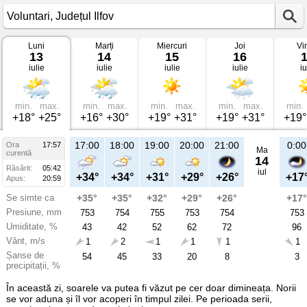
Luni
Marți
Miercuri
Joi
Vi
Vremea
13
14
15
16
în
iulie
iulie
iulie
iulie
iu
Voluntari
pe
13
iulie
2026
min.
max.
min.
max.
min.
max.
min.
max.
min.
Județul
+18°
+25°
+16°
+30°
+19°
+31°
+19°
+31°
+19°
Ilfov
17:00
18:00
19:00
20:00
21:00
0:00
Ora
17:57
Ma
curentă
14
Răsărit:
05:42
iul
+34°
+34°
+31°
+29°
+26°
+17
Apus:
20:59
Se simte ca
+35°
+35°
+32°
+29°
+26°
+17°
Presiune, mm
753
754
755
753
754
753
Umiditate, %
43
42
52
62
72
96
Vânt, m/s
1
2
1
1
1
1
Șanse de
54
45
33
20
8
3
precipitații, %
În această zi, soarele va putea fi văzut pe cer doar dimineața. Norii
se vor aduna și îl vor acoperi în timpul zilei. Pe perioada serii,