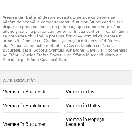
Vremea
din bătrâni:
despre această zi se zice că trebuie să
băgăm de seamă la comportamentul fluturilor. Atunci când fluturii
dispar din preajma florilor, ne putem aștepta ca norii negri să se
adune și să vină ploi cu vânt puternic. În caz contrar — când fluturii
se pot vedea zburând în preajma florilor — vom ști că vremea nu
urmează să se strice. Credincioșii creștini ortodocși sărbătoresc
atât Aducerea moaștelor Sfântului Cuvios Dimitrie cel Nou la
București, cât și Soborul Sfântului Arhanghel Gavriil, și îi pomenesc
pe Sfântul Cuvios Ștefan Savaitul, pe Sfânta Muceniță Maria din
Persia, și pe Sfânta Cuvioasă Sara.
ALTE LOCALITĂȚI:
Vremea în București
Vremea în Iași
Vremea în Pantelimon
Vremea în Buftea
Vremea în Popești-
Vremea în Buciumeni
Leordeni