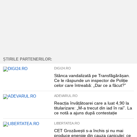
ȘTIRILE PARTENERILOR:
DIGI24.RO
Stânca vandalizată pe Transfăgărășan.
Ce le răspunde un inspector de Poliție
celor care întreabă: „Dar ce a făcut?”
ADEVARUL.RO
Reacția învățătoarei care a luat 4,90 la
titularizare: „M-a trecut din iad în rai”. La
ce notă a ajuns după contestație
LIBERTATEA.RO
CET Grozăvești s-a închis și nu mai
produce energie din cauza caniculei: ce