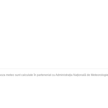
oza meteo sunt calculate în parteneriat cu Administrația Națională de
Meteorologi