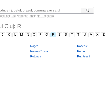
ești
Iași
Cluj-Napoca
Constanța
Timișoara
ul Cluj: R
J
K
L
M
N
O
P
Q
R
S
Ș
T
Ț
U
V
X
Z
Râșca
Răscruci
Recea-Cristur
Rediu
Rotunda
Rugășești