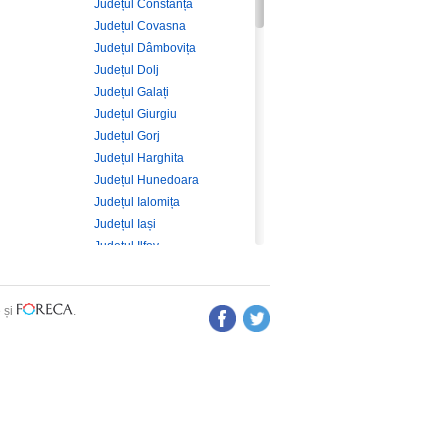
Județul Constanța
Județul Covasna
Județul Dâmbovița
Județul Dolj
Județul Galați
Județul Giurgiu
Județul Gorj
Județul Harghita
Județul Hunedoara
Județul Ialomița
Județul Iași
Județul Ilfov
Județul Maramureș
Județul Mehedinți
e
și
.
Județul Mureș
Județul Neamț
Județul Olt
Județul Prahova
Județul Sălaj
Județul Satu Mare
Județul Sibiu