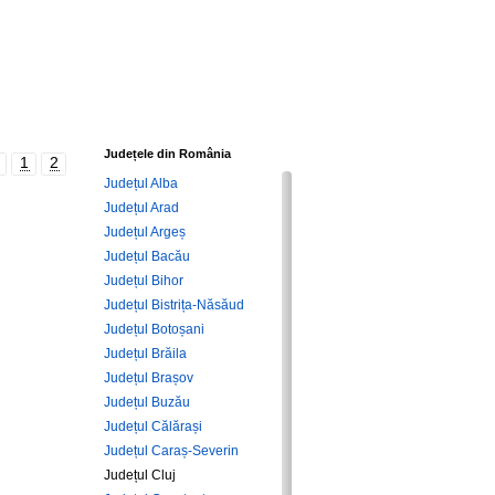
Județele din România
1
2
Județul Alba
Județul Arad
Județul Argeș
Județul Bacău
Județul Bihor
Județul Bistrița-Năsăud
Județul Botoșani
Județul Brăila
Județul Brașov
Județul Buzău
Județul Călărași
Județul Caraș-Severin
Județul Cluj