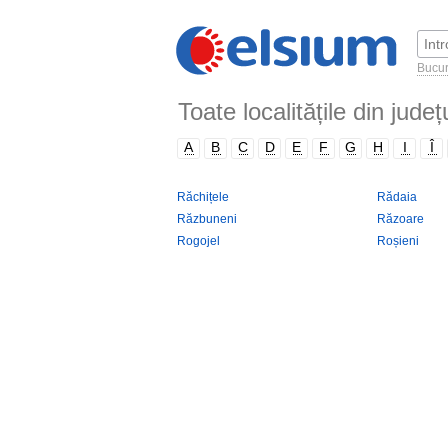
Bucur
Toate localitățile din județ
A
B
C
D
E
F
G
H
I
Î
Răchițele
Rădaia
Răzbuneni
Răzoare
Rogojel
Roșieni