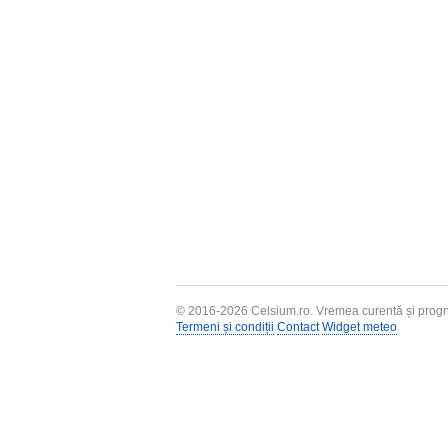
© 2016-2026
Celsium.ro
. Vremea curentă și progn
Termeni și condiții
Contact
Widget meteo