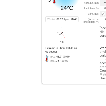
7
Presiune, mm
+24°C
6
Umiditate, %
Vânt, m/s
Răsărit:
06:12
Apus:
20:49
Șanse de
precipitații, %
Înce
zile
ceru
7:45
Vre
Extreme în ultimii 130 de ani
priv
09 august:
curb
:
41.2°
(1969)
MAX
urme
:
1.8°
(1987)
MIN
aces
drep
Cred
Mati
Hris