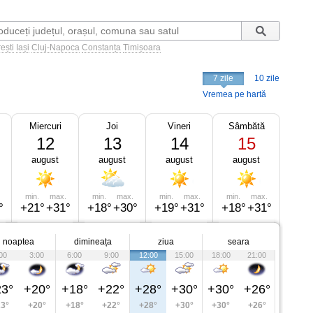
ești
Iași
Cluj-Napoca
Constanța
Timișoara
7 zile
10 zile
Vremea pe hartă
Miercuri
Joi
Vineri
Sâmbătă
12
13
14
15
august
august
august
august
min.
max.
min.
max.
min.
max.
min.
max.
°
+21°
+31°
+18°
+30°
+19°
+31°
+18°
+31°
noaptea
dimineața
ziua
seara
00
3:00
6:00
9:00
12:00
15:00
18:00
21:00
3°
+20°
+18°
+22°
+28°
+30°
+30°
+26°
3°
+20°
+18°
+22°
+28°
+30°
+30°
+26°