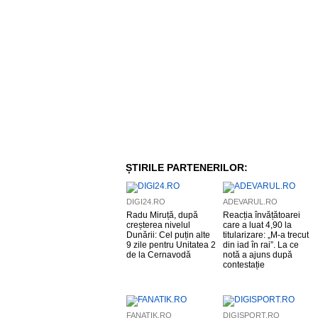
ȘTIRILE PARTENERILOR:
DIGI24.RO
ADEVARUL.RO
Radu Miruță, după
Reacția învățătoarei
creșterea nivelul
care a luat 4,90 la
Dunării: Cel puțin alte
titularizare: „M-a trecut
9 zile pentru Unitatea 2
din iad în rai”. La ce
de la Cernavodă
notă a ajuns după
contestație
FANATIK.RO
DIGISPORT.RO