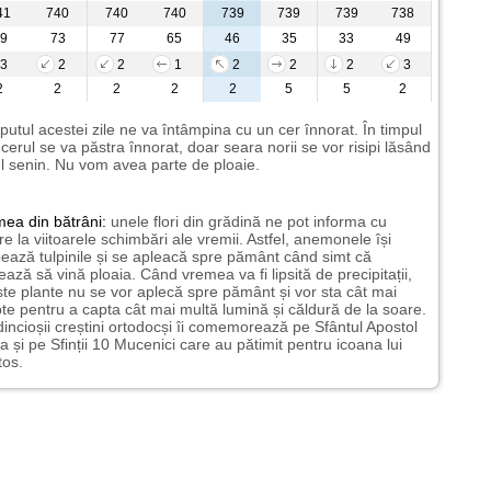
41
740
740
740
739
739
739
738
9
73
77
65
46
35
33
49
3
2
2
1
2
2
2
3
2
2
2
2
2
5
5
2
putul acestei zile ne va întâmpina cu un cer înnorat. În timpul
i cerul se va păstra înnorat, doar seara norii se vor risipi lăsând
l senin. Nu vom avea parte de ploaie.
mea
din bătrâni:
unele flori din grădină ne pot informa cu
ire la viitoarele schimbări ale vremii. Astfel, anemonele își
ează tulpinile și se apleacă spre pământ când simt că
ază să vină ploaia. Când vremea va fi lipsită de precipitații,
te plante nu se vor aplecă spre pământ și vor sta cât mai
te pentru a capta cât mai multă lumină și căldură de la soare.
incioșii creștini ortodocși îi comemorează pe Sfântul Apostol
a și pe Sfinții 10 Mucenici care au pătimit pentru icoana lui
tos.