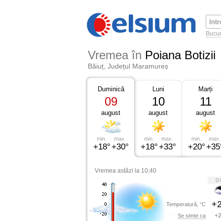
Bucur
Vremea în
Poiana Botizii
Băiuț, Județul Maramureș
Duminică
Luni
Marți
09
10
11
august
august
august
min.
max.
min.
max.
min.
max.
+18°
+30°
+18°
+33°
+20°
+35
Vremea astăzi la 10:40
0:
+2
Temperatură, °C
+2
Se simte ca