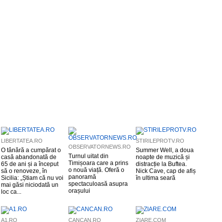
LIBERTATEA.RO
STIRILEPROTV.RO
OBSERVATORNEWS.RO
O tânără a cumpărat o
Summer Well, a doua
Turnul uitat din
casă abandonată de
noapte de muzică și
Timișoara care a prins
65 de ani și a început
distracție la Buftea.
o nouă viață. Oferă o
să o renoveze, în
Nick Cave, cap de afiș
panoramă
Sicilia: „Știam că nu voi
în ultima seară
spectaculoasă asupra
mai găsi niciodată un
orașului
loc ca...
A1.RO
CANCAN.RO
ZIARE.COM