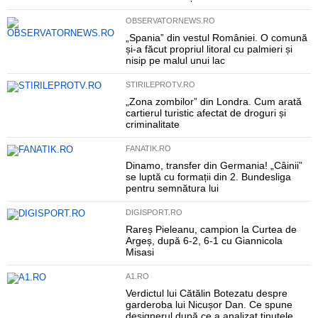
OBSERVATORNEWS.RO
„Spania” din vestul României. O comună
și-a făcut propriul litoral cu palmieri și
nisip pe malul unui lac
STIRILEPROTV.RO
„Zona zombilor” din Londra. Cum arată
cartierul turistic afectat de droguri și
criminalitate
FANATIK.RO
Dinamo, transfer din Germania! „Câinii”
se luptă cu formații din 2. Bundesliga
pentru semnătura lui
DIGISPORT.RO
Rareș Pieleanu, campion la Curtea de
Argeș, după 6-2, 6-1 cu Giannicola
Misasi
A1.RO
Verdictul lui Cătălin Botezatu despre
garderoba lui Nicușor Dan. Ce spune
designerul după ce a analizat ținutele