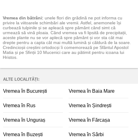
Vremea
din bătrâni:
unele flori din grădină ne pot informa cu
privire la viitoarele schimbări ale vremii. Astfel, anemonele își
curbează tulpinile și se apleacă spre pământ când simt că
urmează să vină ploaia. Când vremea va fi lipsită de precipitații,
aceste plante nu se vor aplecă spre pământ și vor sta cât mai
drepte pentru a capta cât mai multă lumină și căldură de la soare.
Credincioșii creștini ortodocși îi comemorează pe Sfântul Apostol
Matia și pe Sfinții 10 Mucenici care au pătimit pentru icoana lui
Hristos.
ALTE LOCALITĂȚI:
Vremea în București
Vremea în Baia Mare
Vremea în Rus
Vremea în Șindrești
Vremea în Unguraș
Vremea în Fărcașa
Vremea în Buzești
Vremea în Sârbi