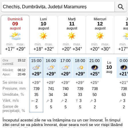
Duminică
Luni
Marți
Miercuri
J
Vremea
09
10
11
12
în
august
august
august
august
au
Chechiș
Dumbrăvița,
Județul
Maramureș
min.
max.
min.
max.
min.
max.
min.
max.
min.
+17°
+29°
+18°
+32°
+20°
+34°
+20°
+30°
+17°
15:00
16:00
17:00
18:00
21:00
0:00
Ora
15:12
Lu
curentă
10
Răsărit:
06:12
aug
+29°
+29°
+29°
+29°
+25°
+21
Apus:
20:49
Se simte ca
+29°
+29°
+29°
+29°
+25°
+21°
Presiune, mm
739
741
740
739
738
738
Umiditate, %
35
34
34
33
50
63
Vânt, m/s
2
3
2
3
3
3
Șanse de
5
5
5
5
2
2
precipitații, %
Începutul acestei zile ne va întâmpina cu un cer înnorat. În timpul
zilei cerul se va păstra înnorat, doar seara norii se vor risipi lăsând