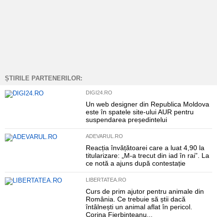
ȘTIRILE PARTENERILOR:
DIGI24.RO
Un web designer din Republica Moldova
este în spatele site-ului AUR pentru
suspendarea președintelui
ADEVARUL.RO
Reacția învățătoarei care a luat 4,90 la
titularizare: „M-a trecut din iad în rai”. La
ce notă a ajuns după contestație
LIBERTATEA.RO
Curs de prim ajutor pentru animale din
România. Ce trebuie să știi dacă
întâlnești un animal aflat în pericol.
Corina Fierbințeanu...