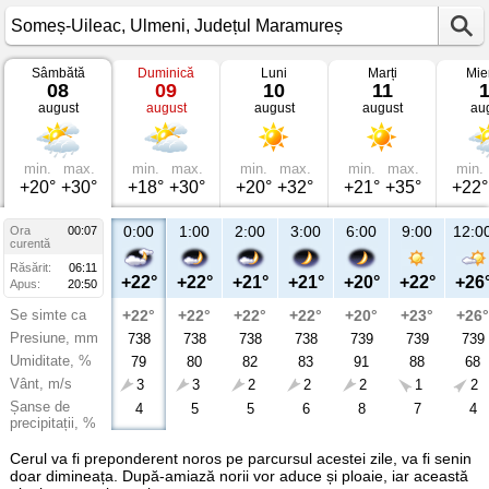
Sâmbătă
Duminică
Luni
Marți
Mie
Vremea
08
09
10
11
în
august
august
august
august
au
Someș-
Uileac
Ulmeni,
Județul
Maramureș
min.
max.
min.
max.
min.
max.
min.
max.
min.
+20°
+30°
+18°
+30°
+20°
+32°
+21°
+35°
+22°
0:00
1:00
2:00
3:00
6:00
9:00
12:0
Ora
00:07
curentă
Răsărit:
06:11
+22°
+22°
+21°
+21°
+20°
+22°
+26
Apus:
20:50
Se simte ca
+22°
+22°
+22°
+22°
+20°
+23°
+26°
Presiune, mm
738
738
738
738
739
739
739
Umiditate, %
79
80
82
83
91
88
68
Vânt, m/s
3
3
2
2
2
1
2
Șanse de
4
5
5
6
8
7
4
precipitații, %
Cerul va fi preponderent noros pe parcursul acestei zile, va fi senin
doar dimineața. După-amiază norii vor aduce și ploaie, iar această