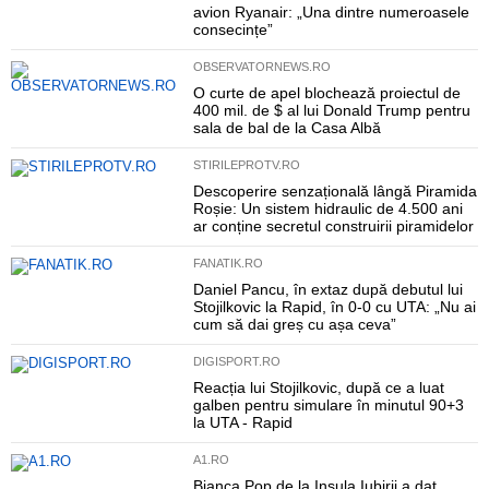
avion Ryanair: „Una dintre numeroasele
consecințe”
OBSERVATORNEWS.RO
O curte de apel blochează proiectul de
400 mil. de $ al lui Donald Trump pentru
sala de bal de la Casa Albă
STIRILEPROTV.RO
Descoperire senzațională lângă Piramida
Roșie: Un sistem hidraulic de 4.500 ani
ar conține secretul construirii piramidelor
FANATIK.RO
Daniel Pancu, în extaz după debutul lui
Stojilkovic la Rapid, în 0-0 cu UTA: „Nu ai
cum să dai greș cu așa ceva”
DIGISPORT.RO
Reacția lui Stojilkovic, după ce a luat
galben pentru simulare în minutul 90+3
la UTA - Rapid
A1.RO
Bianca Pop de la Insula Iubirii a dat