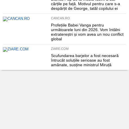
cărțile pe față. Motivul pentru care s-a
despărțit de George, tatăl copilului ei
CANCAN.RO
Profețiile Babei Vanga pentru
următoarele luni din 2026. Vom întâlni
extratereștri și vom avea un nou conflict
global
ZIARE.COM
Scufundarea barjelor a fost necesară
întrucât soluțiile serioase au fost
amânate, susține ministrul Miruță