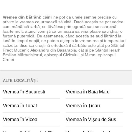
Vremea
din bătrâni:
câinii ne pot da unele semne precise cu
privire la vremea ce urmează să vină. Dacă aceștia se pot vedea
cum mănâncă iarbă, se tăvălesc prin ogradă sau se scarpină
foarte mult, atunci vom ști că urmează să vină ploaie sau chiar o
furtună puternică. De asemenea, când aceștia se aud lătrând la
lună în timpul nopții, ne putem aștepta la vreme rea și temperaturi
scăzute. Biserica creștină ortodoxă îl sărbătorește atât pe Sfântul
Preot Mucenic Alexandru din Basarabia, cât și pe Sfântul Ierarh
Emilian Mărturisitorul, episcopul Cizicului, și Miron, episcopul
Cretei.
ALTE LOCALITĂȚI:
Vremea în București
Vremea în Baia Mare
Vremea în Tohat
Vremea în Țicău
Vremea în Vicea
Vremea în Vișeu de Sus