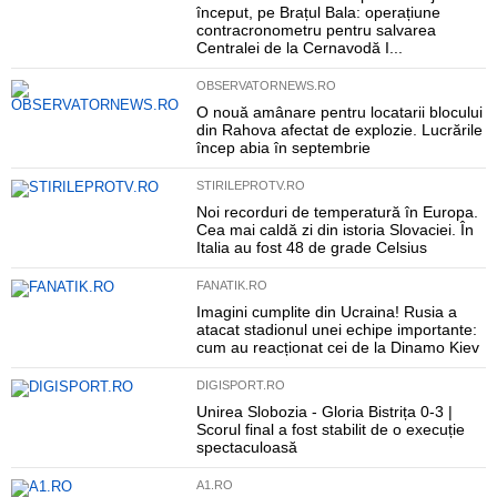
început, pe Brațul Bala: operațiune
contracronometru pentru salvarea
Centralei de la Cernavodă I...
OBSERVATORNEWS.RO
O nouă amânare pentru locatarii blocului
din Rahova afectat de explozie. Lucrările
încep abia în septembrie
STIRILEPROTV.RO
Noi recorduri de temperatură în Europa.
Cea mai caldă zi din istoria Slovaciei. În
Italia au fost 48 de grade Celsius
FANATIK.RO
Imagini cumplite din Ucraina! Rusia a
atacat stadionul unei echipe importante:
cum au reacționat cei de la Dinamo Kiev
DIGISPORT.RO
Unirea Slobozia - Gloria Bistrița 0-3 |
Scorul final a fost stabilit de o execuție
spectaculoasă
A1.RO