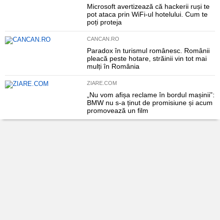
Microsoft avertizează că hackerii ruși te
pot ataca prin WiFi-ul hotelului. Cum te
poți proteja
CANCAN.RO
Paradox în turismul românesc. Românii
pleacă peste hotare, străinii vin tot mai
mulți în România
ZIARE.COM
„Nu vom afișa reclame în bordul mașinii”:
BMW nu s-a ținut de promisiune și acum
promovează un film