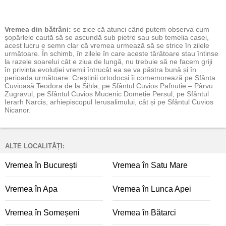
Vremea
din bătrâni:
se zice că atunci când putem observa cum
șopârlele caută să se ascundă sub pietre sau sub temelia casei,
acest lucru e semn clar că vremea urmează să se strice în zilele
următoare. În schimb, în zilele în care aceste târâtoare stau întinse
la razele soarelui cât e ziua de lungă, nu trebuie să ne facem griji
în privința evoluției vremii întrucât ea se va păstra bună și în
perioada următoare. Creștinii ortodocși îi comemorează pe Sfânta
Cuvioasă Teodora de la Sihla, pe Sfântul Cuvios Pafnutie – Pârvu
Zugravul, pe Sfântul Cuvios Mucenic Dometie Persul, pe Sfântul
Ierarh Narcis, arhiepiscopul Ierusalimului, cât și pe Sfântul Cuvios
Nicanor.
ALTE LOCALITĂȚI:
Vremea în București
Vremea în Satu Mare
Vremea în Apa
Vremea în Lunca Apei
Vremea în Someșeni
Vremea în Bătarci