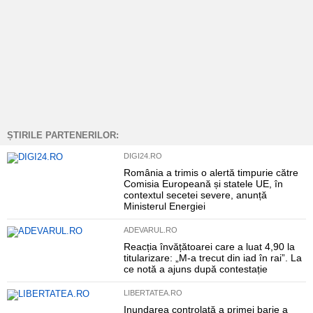
ȘTIRILE PARTENERILOR:
DIGI24.RO
România a trimis o alertă timpurie către
Comisia Europeană și statele UE, în
contextul secetei severe, anunță
Ministerul Energiei
ADEVARUL.RO
Reacția învățătoarei care a luat 4,90 la
titularizare: „M-a trecut din iad în rai”. La
ce notă a ajuns după contestație
LIBERTATEA.RO
Inundarea controlată a primei barje a