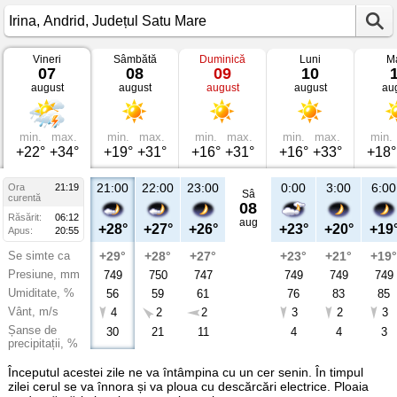
Vineri
Sâmbătă
Duminică
Luni
Ma
Vremea
07
08
09
10
în
august
august
august
august
au
Irina
Andrid,
Județul
Satu
Mare
min.
max.
min.
max.
min.
max.
min.
max.
min.
+22°
+34°
+19°
+31°
+16°
+31°
+16°
+33°
+18°
21:00
22:00
23:00
0:00
3:00
6:00
Ora
21:19
Sâ
curentă
08
Răsărit:
06:12
aug
+28°
+27°
+26°
+23°
+20°
+19
Apus:
20:55
Se simte ca
+29°
+28°
+27°
+23°
+21°
+19°
Presiune, mm
749
750
747
749
749
749
Umiditate, %
56
59
61
76
83
85
Vânt, m/s
4
2
2
3
2
3
Șanse de
30
21
11
4
4
3
precipitații, %
Începutul acestei zile ne va întâmpina cu un cer senin. În timpul
zilei cerul se va înnora și va ploua cu descărcări electrice. Ploaia