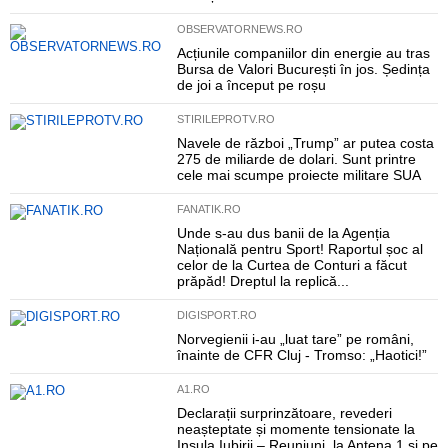
OBSERVATORNEWS.RO
Acțiunile companiilor din energie au tras
Bursa de Valori București în jos. Ședința
de joi a început pe roșu
STIRILEPROTV.RO
Navele de război „Trump” ar putea costa
275 de miliarde de dolari. Sunt printre
cele mai scumpe proiecte militare SUA
FANATIK.RO
Unde s-au dus banii de la Agenția
Națională pentru Sport! Raportul șoc al
celor de la Curtea de Conturi a făcut
prăpăd! Dreptul la replică...
DIGISPORT.RO
Norvegienii i-au „luat tare” pe români,
înainte de CFR Cluj - Tromso: „Haotici!”
A1.RO
Declarații surprinzătoare, revederi
neașteptate și momente tensionate la
Insula Iubirii – Reuniuni, la Antena 1 și pe