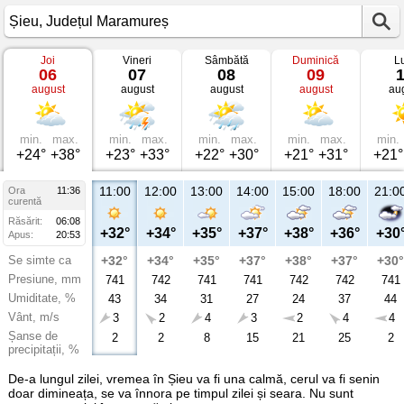
Joi
Vineri
Sâmbătă
Duminică
L
Vremea
06
07
08
09
în
august
august
august
august
au
Șieu
Județul
Maramureș
min.
max.
min.
max.
min.
max.
min.
max.
min.
+24°
+38°
+23°
+33°
+22°
+30°
+21°
+31°
+21°
11:00
12:00
13:00
14:00
15:00
18:00
21:0
Ora
11:36
curentă
Răsărit:
06:08
+32°
+34°
+35°
+37°
+38°
+36°
+30
Apus:
20:53
Se simte ca
+32°
+34°
+35°
+37°
+38°
+37°
+30°
Presiune, mm
741
742
741
741
742
742
741
Umiditate, %
43
34
31
27
24
37
44
Vânt, m/s
3
2
4
3
2
4
4
Șanse de
2
2
8
15
21
25
2
precipitații, %
De-a lungul zilei, vremea în Șieu va fi una calmă, cerul va fi senin
doar dimineața, se va înnora pe timpul zilei și seara. Nu sunt