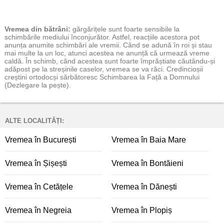
Vremea
din bătrâni:
gărgărițele sunt foarte sensibile la
schimbările mediului înconjurător. Astfel, reacțiile acestora pot
anunța anumite schimbări ale vremii. Când se adună în roi și stau
mai multe la un loc, atunci acestea ne anunță că urmează vreme
caldă. În schimb, când acestea sunt foarte împrăștiate căutându-și
adăpost pe la streșinile caselor, vremea se va răci. Credincioșii
creștini ortodocși sărbătoresc Schimbarea la Față a Domnului
(Dezlegare la pește).
ALTE LOCALITĂȚI:
Vremea în București
Vremea în Baia Mare
Vremea în Șișești
Vremea în Bontăieni
Vremea în Cetățele
Vremea în Dănești
Vremea în Negreia
Vremea în Plopiș