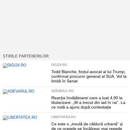
ȘTIRILE PARTENERILOR:
DIGI24.RO
Todd Blanche, fostul avocat al lui Trump,
confirmat procuror general al SUA. Vot la
limită în Senat
ADEVARUL.RO
Reacția învățătoarei care a luat 4,90 la
titularizare: „M-a trecut din iad în rai”. La
ce notă a ajuns după contestație
LIBERTATEA.RO
Ce este o „insulă de căldură urbană” și
de ce orașele se încălzesc mai repede