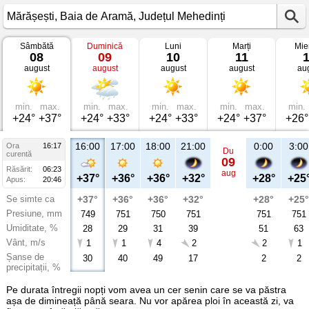
Sâmbătă
Duminică
Luni
Marți
Mie
Vremea
08
09
10
11
în
august
august
august
august
au
Mărășești
Baia
de
Aramă,
Județul
min.
max.
min.
max.
min.
max.
min.
max.
min.
Mehedinți
+24°
+37°
+24°
+33°
+24°
+33°
+24°
+37°
+26°
16:00
17:00
18:00
21:00
0:00
3:00
Ora
16:17
Du
curentă
09
Răsărit:
06:23
aug
+37°
+36°
+36°
+32°
+28°
+25
Apus:
20:46
Se simte ca
+37°
+36°
+36°
+32°
+28°
+25°
Presiune, mm
749
751
750
751
751
751
Umiditate, %
28
29
31
39
51
63
Vânt, m/s
1
1
4
2
2
1
Șanse de
30
40
49
17
2
2
precipitații, %
Pe durata întregii nopți vom avea un cer senin care se va păstra
așa de dimineață până seara. Nu vor apărea ploi în această zi, va