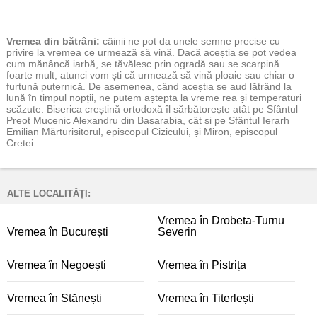
Vremea
din bătrâni:
câinii ne pot da unele semne precise cu
privire la vremea ce urmează să vină. Dacă aceștia se pot vedea
cum mănâncă iarbă, se tăvălesc prin ogradă sau se scarpină
foarte mult, atunci vom ști că urmează să vină ploaie sau chiar o
furtună puternică. De asemenea, când aceștia se aud lătrând la
lună în timpul nopții, ne putem aștepta la vreme rea și temperaturi
scăzute. Biserica creștină ortodoxă îl sărbătorește atât pe Sfântul
Preot Mucenic Alexandru din Basarabia, cât și pe Sfântul Ierarh
Emilian Mărturisitorul, episcopul Cizicului, și Miron, episcopul
Cretei.
ALTE LOCALITĂȚI:
Vremea în Drobeta-Turnu
Vremea în București
Severin
Vremea în Negoești
Vremea în Pistrița
Vremea în Stănești
Vremea în Titerlești