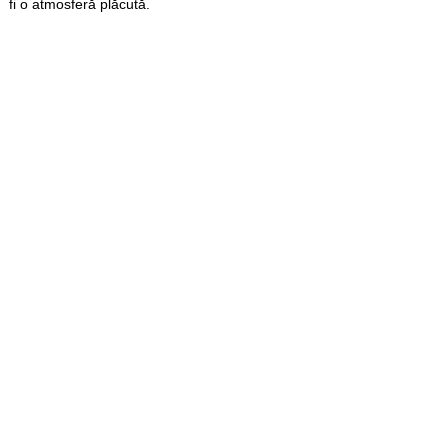
fi o atmosferă plăcută.