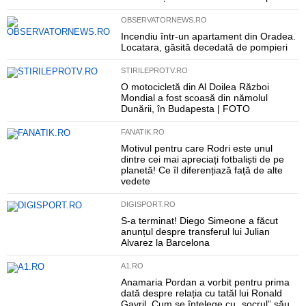
OBSERVATORNEWS.RO
Incendiu într-un apartament din Oradea.
Locatara, găsită decedată de pompieri
STIRILEPROTV.RO
O motocicletă din Al Doilea Război
Mondial a fost scoasă din nămolul
Dunării, în Budapesta | FOTO
FANATIK.RO
Motivul pentru care Rodri este unul
dintre cei mai apreciați fotbaliști de pe
planetă! Ce îl diferențiază față de alte
vedete
DIGISPORT.RO
S-a terminat! Diego Simeone a făcut
anunțul despre transferul lui Julian
Alvarez la Barcelona
A1.RO
Anamaria Pordan a vorbit pentru prima
dată despre relația cu tatăl lui Ronald
Gavril. Cum se înțelege cu „socrul” său