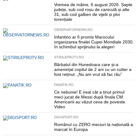
Vremea de mâine, 6 august 2026. Șapte
județe, sub cod roșu de caniculă și alte
31, sub cod galben de vijelii și ploi
torențiale
OBSERVATORNEWS.RO
Infantino ar fi promis Marocului
organizarea finalei Cupei Mondiale 2030,
în schimbul sprijinului la alegeri
STIRILEPROTV.RO
Bărbatul din Hunedoara care și-a
amenințat copilul de 2 ani cu un cutter a
fost reținut. „Nu am vrut să fac rău”
FANATIK.RO
Ce nebunie! E ireal cât a ținut primul
meci jucat de Messi după finala CM.
Americanii au văzut ceva de poveste.
Video
DIGISPORT.RO
Românul cu ZERO meciuri la națională a
marcat în Europa