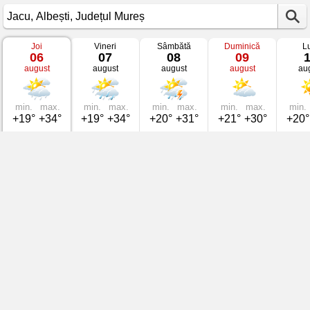
Joi
Vineri
Sâmbătă
Duminică
L
Vremea
06
07
08
09
în
august
august
august
august
au
Jacu
Albești,
Județul
Mureș
min.
max.
min.
max.
min.
max.
min.
max.
min.
+19°
+34°
+19°
+34°
+20°
+31°
+21°
+30°
+20°