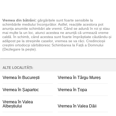
Vremea
din bătrâni:
gărgărițele sunt foarte sensibile la
schimbările mediului înconjurător. Astfel, reacțiile acestora pot
anunța anumite schimbări ale vremii. Când se adună în roi și stau
mai multe la un loc, atunci acestea ne anunță că urmează vreme
caldă. În schimb, când acestea sunt foarte împrăștiate căutându-și
adăpost pe la streșinile caselor, vremea se va răci. Credincioșii
creștini ortodocși sărbătoresc Schimbarea la Față a Domnului
(Dezlegare la pește).
ALTE LOCALITĂȚI:
Vremea în București
Vremea în Târgu Mureș
Vremea în Șapartoc
Vremea în Țopa
Vremea în Valea
Albeștiului
Vremea în Valea Dăii