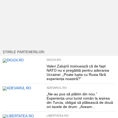
ȘTIRILE PARTENERILOR:
DIGI24.RO
Valeri Zalujnîi insinuează că de fapt
NATO nu e pregătită pentru aderarea
Ucrainei: „Poate lupta cu Rusia fără
experiența noastră?”
ADEVARUL.RO
„Ne-au pus să plătim din nou.”
Experiența unui turist român la ieșirea
din Turcia, obligat să plătească de două
ori taxele de drum: „Aveam...
LIBERTATEA.RO