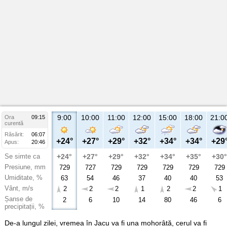
9:00
10:00
11:00
12:00
15:00
18:00
21:0
Ora
09:15
curentă
Răsărit:
06:07
+24°
+27°
+29°
+32°
+34°
+34°
+29
Apus:
20:46
Se simte ca
+24°
+27°
+29°
+32°
+34°
+35°
+30°
Presiune, mm
729
727
729
729
729
729
729
Umiditate, %
63
54
46
37
40
40
53
Vânt, m/s
2
2
2
1
2
2
1
Șanse de
2
6
10
14
80
46
6
precipitații, %
De-a lungul zilei, vremea în Jacu va fi una mohorâtă, cerul va fi