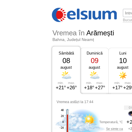
Bucur
Vremea în
Arămești
Bahna, Județul Neamț
Sâmbătă
Duminică
Luni
08
09
10
august
august
august
min.
max.
min.
max.
min.
max.
+21°
+26°
+18°
+27°
+17°
+29
Vremea astăzi la 17:44
0:
+2
Temperatură, °C
+2
Se simte ca