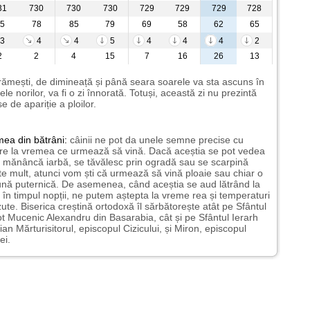
31
730
730
730
729
729
729
728
5
78
85
79
69
58
62
65
3
4
4
5
4
4
4
2
2
2
4
15
7
16
26
13
rămești, de dimineață și până seara soarele va sta ascuns în
ele norilor, va fi o zi înnorată. Totuși, această zi nu prezintă
e de apariție a ploilor.
mea
din bătrâni:
câinii ne pot da unele semne precise cu
ire la vremea ce urmează să vină. Dacă aceștia se pot vedea
mănâncă iarbă, se tăvălesc prin ogradă sau se scarpină
te mult, atunci vom ști că urmează să vină ploaie sau chiar o
ună puternică. De asemenea, când aceștia se aud lătrând la
 în timpul nopții, ne putem aștepta la vreme rea și temperaturi
ute. Biserica creștină ortodoxă îl sărbătorește atât pe Sfântul
t Mucenic Alexandru din Basarabia, cât și pe Sfântul Ierarh
ian Mărturisitorul, episcopul Cizicului, și Miron, episcopul
ei.