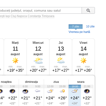
ești
Iași
Cluj-Napoca
Constanța
Timișoara
7 zile
10 zile
Vremea pe hartă
Marți
Miercuri
Joi
Vineri
11
12
13
14
august
august
august
august
min.
max.
min.
max.
min.
max.
min.
max.
°
+19°
+35°
+20°
+27°
+17°
+27°
+17°
+26°
noaptea
dimineața
ziua
seara
00
3:00
6:00
9:00
12:00
15:00
18:00
21:00
4°
+22°
+21°
+21°
+24°
+26°
+24°
+22°
4°
+22°
+21°
+21°
+24°
+26°
+24°
+22°