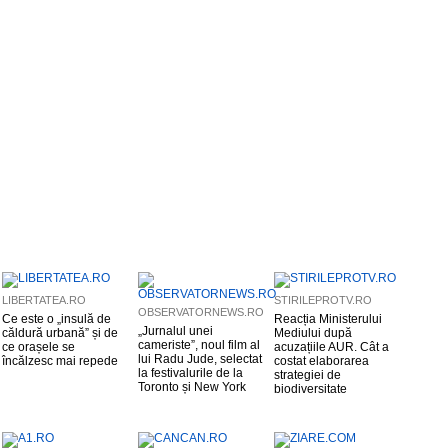
LIBERTATEA.RO
STIRILEPROTV.RO
OBSERVATORNEWS.RO
Ce este o „insulă de
Reacția Ministerului
„Jurnalul unei
căldură urbană” și de
Mediului după
cameriste”, noul film al
ce orașele se
acuzațiile AUR. Cât a
lui Radu Jude, selectat
încălzesc mai repede
costat elaborarea
la festivalurile de la
strategiei de
Toronto și New York
biodiversitate