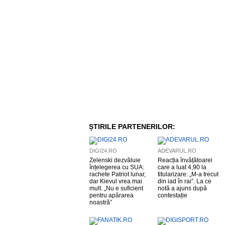
ȘTIRILE PARTENERILOR:
DIGI24.RO
ADEVARUL.RO
Zelenski dezvăluie
Reacția învățătoarei
înțelegerea cu SUA:
care a luat 4,90 la
rachete Patriot lunar,
titularizare: „M-a trecut
dar Kievul vrea mai
din iad în rai”. La ce
mult. „Nu e suficient
notă a ajuns după
pentru apărarea
contestație
noastră”