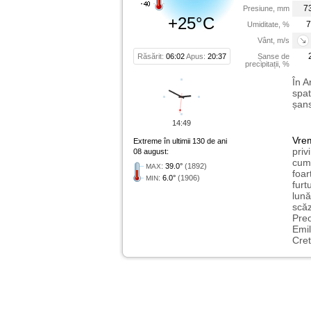
7
Presiune, mm
+25°C
7
Umiditate, %
Vânt, m/s
Răsărit:
06:02
Apus:
20:37
Șanse de
precipitații, %
În A
spat
șans
14:49
Vre
Extreme în ultimii 130 de ani
priv
08 august:
cum 
:
39.0°
(1892)
MAX
foar
:
6.0°
(1906)
MIN
furt
lună
scăz
Preo
Emil
Cret