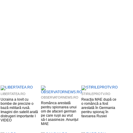
LIBERTATEA.RO
STIRILEPROTV.RO
OBSERVATORNEWS.RO
Ucraina a lovit cu
Reacția MAE după ce
Românca arestată
bombe de precizie o
o româncă a fost
pentru spionarea unui
bază militară rusă.
arestată în Germania
om de afaceri german
Imagini din satelit arată
pentru spionaj în
pe care rușii au vrut
distrugeri importante I
favoarea Rusiei
să-l asasineze. Anunțul
VIDEO
MAE