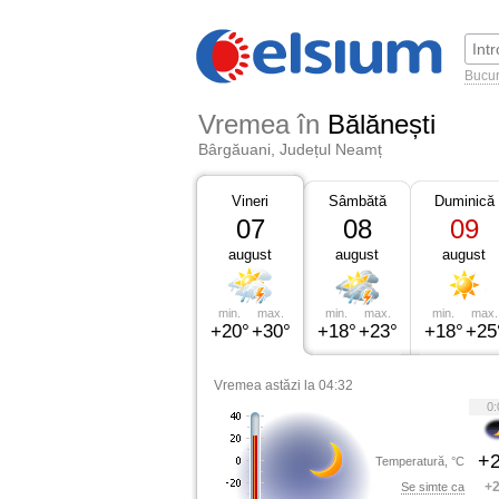
Bucur
Vremea în
Bălănești
Bârgăuani, Județul Neamț
Vineri
Sâmbătă
Duminică
07
08
09
august
august
august
min.
max.
min.
max.
min.
max.
+20°
+30°
+18°
+23°
+18°
+25
Vremea astăzi la 04:32
0:
+2
Temperatură, °C
+2
Se simte ca