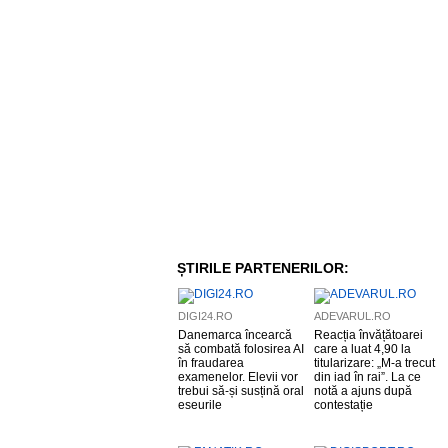
ȘTIRILE PARTENERILOR:
DIGI24.RO
ADEVARUL.RO
Danemarca încearcă
Reacția învățătoarei
să combată folosirea AI
care a luat 4,90 la
în fraudarea
titularizare: „M-a trecut
examenelor. Elevii vor
din iad în rai”. La ce
trebui să-și susțină oral
notă a ajuns după
eseurile
contestație