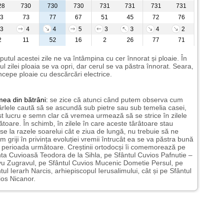
28
730
730
730
731
731
731
731
3
73
77
67
51
45
72
76
3
4
4
5
3
3
4
2
2
11
52
16
2
26
77
71
putul acestei zile ne va întâmpina cu cer înnorat și ploaie. În
ul zilei ploaia se va opri, dar cerul se va păstra înnorat. Seara,
ncepe ploaie cu descărcări electrice.
mea
din bătrâni:
se zice că atunci când putem observa cum
rlele caută să se ascundă sub pietre sau sub temelia casei,
t lucru e semn clar că vremea urmează să se strice în zilele
toare. În schimb, în zilele în care aceste târâtoare stau
nse la razele soarelui cât e ziua de lungă, nu trebuie să ne
m griji în privința evoluției vremii întrucât ea se va păstra bună
n perioada următoare. Creștinii ortodocși îi comemorează pe
ta Cuvioasă Teodora de la Sihla, pe Sfântul Cuvios Pafnutie –
u Zugravul, pe Sfântul Cuvios Mucenic Dometie Persul, pe
tul Ierarh Narcis, arhiepiscopul Ierusalimului, cât și pe Sfântul
os Nicanor.