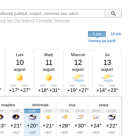
ești
Iași
Cluj-Napoca
Constanța
Timișoara
7 zile
10 zile
Vremea pe hartă
Luni
Marți
Miercuri
Joi
10
11
12
13
august
august
august
august
min.
max.
min.
max.
min.
max.
min.
max.
°
+17°
+27°
+18°
+31°
+19°
+27°
+14°
+23°
noaptea
dimineața
ziua
seara
00
3:00
6:00
9:00
12:00
15:00
18:00
21:00
3°
+21°
+20°
+21°
+28°
+30°
+24°
+22°
3°
+22°
+20°
+21°
+29°
+30°
+24°
+22°