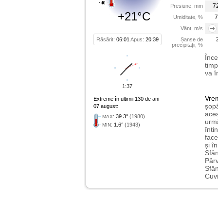
7
Presiune, mm
+21°C
7
Umiditate, %
Vânt, m/s
Răsărit:
06:01
Apus:
20:39
Șanse de
precipitații, %
Înce
timp
va î
1:37
Vre
Extreme în ultimii 130 de ani
șopâ
07 august:
aces
:
39.3°
(1980)
MAX
urmă
:
1.6°
(1943)
MIN
înti
face
și î
Sfân
Pârv
Sfân
Cuvi