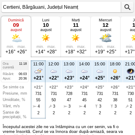
Duminică
Luni
Marți
Miercuri
J
Vremea
09
10
11
12
în
august
august
august
august
au
Certieni
Bârgăuani,
Județul
Neamț
min.
max.
min.
max.
min.
max.
min.
max.
min.
+16°
+26°
+14°
+28°
+18°
+32°
+19°
+25°
+17°
11:00
12:00
13:00
14:00
15:00
18:00
21:0
Ora
11:18
curentă
Răsărit:
06:03
+21°
+22°
+23°
+24°
+25°
+26°
+21
Apus:
20:36
Se simte ca
+21°
+22°
+23°
+24°
+25°
+26°
+21°
Presiune, mm
731
731
728
731
731
731
730
Umiditate, %
55
50
47
45
42
38
51
Vânt, m/s
4
3
3
4
3
3
2
Șanse de
2
2
2
2
2
2
2
precipitații, %
Începutul acestei zile ne va întâmpina cu un cer senin, va fi o
vreme însorită. Cerul se va înnora doar după-amiază, seara va