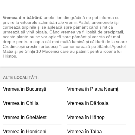
Vremea
din bătrâni:
unele flori din grădină ne pot informa cu
privire la viitoarele schimbări ale vremii. Astfel, anemonele își
curbează tulpinile și se apleacă spre pământ când simt că
urmează să vină ploaia. Când vremea va fi lipsită de precipitații,
aceste plante nu se vor aplecă spre pământ și vor sta cât mai
drepte pentru a capta cât mai multă lumină și căldură de la soare.
Credincioșii creștini ortodocși îi comemorează pe Sfântul Apostol
Matia și pe Sfinții 10 Mucenici care au pătimit pentru icoana lui
Hristos.
ALTE LOCALITĂȚI:
Vremea în București
Vremea în Piatra Neamț
Vremea în Chilia
Vremea în Dârloaia
Vremea în Ghelăiești
Vremea în Hârtop
Vremea în Homiceni
Vremea în Talpa