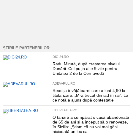
ȘTIRILE PARTENERILOR:
DIGI24.RO
Radu Miruță, după creșterea nivelul
Dunării: Cel puțin alte 9 zile pentru
Unitatea 2 de la Cernavodă
ADEVARUL.RO
Reacția învățătoarei care a luat 4,90 la
titularizare: „M-a trecut din iad în rai”. La
ce notă a ajuns după contestație
LIBERTATEA.RO
O tânără a cumpărat o casă abandonată
de 65 de ani și a început să o renoveze,
în Sicilia: „Știam că nu voi mai găsi
niciodată un loc ca...