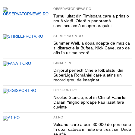
OBSERVATORNEWS.RO
Turnul uitat din Timișoara care a prins o
nouă viață. Oferă o panoramă
spectaculoasă asupra orașului
STIRILEPROTV.RO
Summer Well, a doua noapte de muzică
și distracție la Buftea. Nick Cave, cap de
afiș în ultima seară
FANATIK.RO
Dirijorul perfect! Cine e fotbalistul din
SuperLiga României care a atins un
record greu de imaginat
DIGISPORT.RO
Nicolae Stanciu, idol în China! Fanii lui
Dalian Yingbo aproape l-au lăsat fără
cuvinte
A1.RO
Vulcanul care a ucis 30.000 de persoane
în doar câteva minute s-a trezit iar. Unde
se află