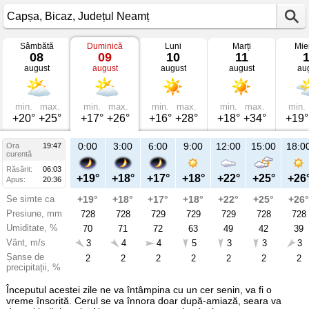
Sâmbătă
Duminică
Luni
Marți
Mie
Vremea
08
09
10
11
în
august
august
august
august
au
Capșa
mâine
Bicaz,
Județul
Neamț
min.
max.
min.
max.
min.
max.
min.
max.
min.
+20°
+25°
+17°
+26°
+16°
+28°
+18°
+34°
+19°
21:00
0:00
3:00
6:00
9:00
12:00
15:00
18:0
Ora
19:47
Du
curentă
09
Răsărit:
06:03
aug
+21°
+19°
+18°
+17°
+18°
+22°
+25°
+26
Apus:
20:36
Se simte ca
+21°
+19°
+18°
+17°
+18°
+22°
+25°
+26°
Presiune, mm
728
728
728
729
729
729
728
728
Umiditate, %
65
70
71
72
63
49
42
39
Vânt, m/s
2
3
4
4
5
3
3
3
Șanse de
13
2
2
2
2
2
2
2
precipitații, %
Începutul acestei zile ne va întâmpina cu un cer senin, va fi o
vreme însorită. Cerul se va înnora doar după-amiază, seara va