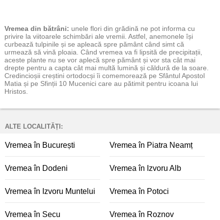
Vremea
din bătrâni:
unele flori din grădină ne pot informa cu
privire la viitoarele schimbări ale vremii. Astfel, anemonele își
curbează tulpinile și se apleacă spre pământ când simt că
urmează să vină ploaia. Când vremea va fi lipsită de precipitații,
aceste plante nu se vor aplecă spre pământ și vor sta cât mai
drepte pentru a capta cât mai multă lumină și căldură de la soare.
Credincioșii creștini ortodocși îi comemorează pe Sfântul Apostol
Matia și pe Sfinții 10 Mucenici care au pătimit pentru icoana lui
Hristos.
ALTE LOCALITĂȚI:
Vremea în București
Vremea în Piatra Neamț
Vremea în Dodeni
Vremea în Izvoru Alb
Vremea în Izvoru Muntelui
Vremea în Potoci
Vremea în Secu
Vremea în Roznov