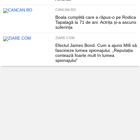
CANCAN.RO
Boala cumplită care a răpus-o pe Rodica
Tapalagă la 71 de ani. Actrița și-a ascuns
suferința
ZIARE.COM
Efectul James Bond. Cum a ajuns MI6 să
fascineze lumea spionajului. „Reputația
contează foarte mult în lumea
spionajului”