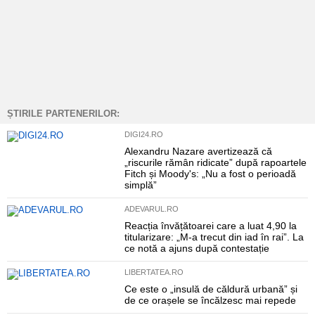
ȘTIRILE PARTENERILOR:
DIGI24.RO
Alexandru Nazare avertizează că
„riscurile rămân ridicate” după rapoartele
Fitch și Moody's: „Nu a fost o perioadă
simplă”
ADEVARUL.RO
Reacția învățătoarei care a luat 4,90 la
titularizare: „M-a trecut din iad în rai”. La
ce notă a ajuns după contestație
LIBERTATEA.RO
Ce este o „insulă de căldură urbană” și
de ce orașele se încălzesc mai repede