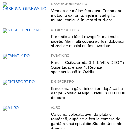
OBSERVATORNEWS.RO
Vremea de mâine 9 august. Fenomene
meteo la extremă: vijelii în sud și la
munte, caniculă în vest și sud-est
STIRILEPROTV.RO
Furtunile au făcut ravagii în mai multe
județe. Mai mulți copaci au fost doborâți
și zeci de mașini au fost avariate
FANATIK.RO
Farul – Csikszereda 3-1, LIVE VIDEO în
SuperLiga, etapa 4. Repriză
spectaculoasă la Ovidiu
DIGISPORT.RO
Barcelona a găsit înlocuitor, după ce l-a
dat pe Ronald Araujo! Prețul: 80.000.000
de euro
A1.RO
Ce sumă colosală avut de plată o
româncă, după ce a fost la camera de
gardă a unui spital din Statele Unite ale
Americii