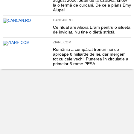
august 2026. Jean de la Craiova, show
la o fermă de curcani. De ce a plâns Emy
Alupei
CANCAN.RO
Ce ritual are Alexia Eram pentru o siluetă
de invidiat. Nu ține o dietă strictă
ZIARE.COM
România a cumpărat trenuri noi de
aproape 8 miliarde de lei, dar mergem
tot cu cele vechi. Punerea în circulație a
primelor 5 rame PESA...