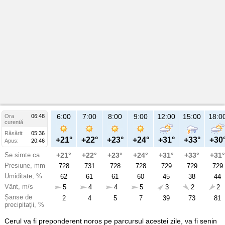
6:00
7:00
8:00
9:00
12:00
15:00
18:0
Ora
06:48
curentă
Răsărit:
05:36
+21°
+22°
+23°
+24°
+31°
+33°
+30
Apus:
20:46
Se simte ca
+21°
+22°
+23°
+24°
+31°
+33°
+31°
Presiune, mm
728
731
728
728
729
729
729
Umiditate, %
62
61
61
60
45
38
44
Vânt, m/s
5
4
4
5
3
2
2
Șanse de
2
4
5
7
39
73
81
precipitații, %
Cerul va fi preponderent noros pe parcursul acestei zile, va fi senin