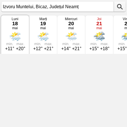
Luni
Marți
Miercuri
Joi
Vi
Vremea
18
19
20
21
în
mai
mai
mai
mai
m
Izvoru
Muntelui
pe
18
mai
min.
max.
min.
max.
min.
max.
min.
max.
min.
2026
+11°
+20°
+12°
+21°
+14°
+21°
+15°
+18°
+15°
Bicaz,
Județul
Neamț