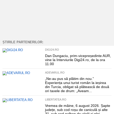
ȘTIRILE PARTENERILOR:
DIGI24.RO
Dan Dungaciu, prim-vicepreședinte AUR,
vine la Interviurile Digi24.ro, de la ora
11.00
ADEVARUL.RO
„Ne-au pus să plătim din nou.”
Experiența unui turist român la ieșirea
din Turcia, obligat să plătească de două
ori taxele de drum: „Aveam...
LIBERTATEA.RO
Vremea de mâine, 6 august 2026. Șapte
județe, sub cod roșu de caniculă și alte
31, sub cod galben de vijelii și ploi