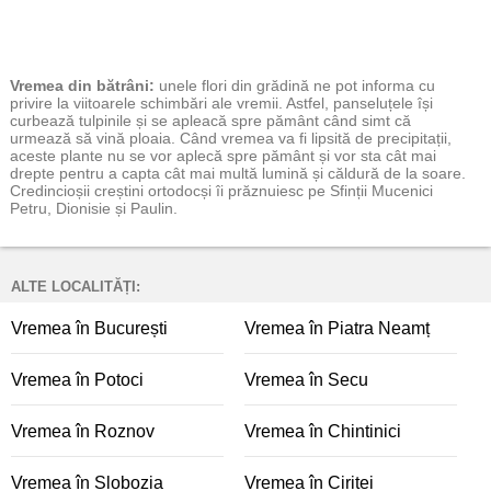
Vremea
din bătrâni:
unele flori din grădină ne pot informa cu
privire la viitoarele schimbări ale vremii. Astfel, panseluțele își
curbează tulpinile și se apleacă spre pământ când simt că
urmează să vină ploaia. Când vremea va fi lipsită de precipitații,
aceste plante nu se vor aplecă spre pământ și vor sta cât mai
drepte pentru a capta cât mai multă lumină și căldură de la soare.
Credincioșii creștini ortodocși îi prăznuiesc pe Sfinții Mucenici
Petru, Dionisie și Paulin.
ALTE LOCALITĂȚI:
Vremea în București
Vremea în Piatra Neamț
Vremea în Potoci
Vremea în Secu
Vremea în Roznov
Vremea în Chintinici
Vremea în Slobozia
Vremea în Ciritei