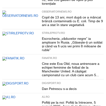
torențiale
OBSERVATORNEWS.RO
Copil de 13 ani, mort după ce a mâncat
brânză contaminată cu E. coli. Timp de 9
ani a stat în stare vegetativă
STIRILEPROTV.RO
Escrocheria „văduvelor negre” ia
amploare în Rusia. „Găsește-ți un soldat
și când va fi ucis vei primi 8 milioane de
ruble”
FANATIK.RO
Cine este Eva Olid, noua antrenoare a
echipei feminine de fotbal de la
Manchester United. A câștigat
campionatul cu un club care acum 5...
DIGISPORT.RO
Dan Petrescu s-a decis
A1.RO
Poftiți pe la noi: Poftiți la întrecere, 5